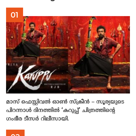
മാസ് ഫെസ്റ്റിവൽ ഓൺ സ്‌ക്രീൻ – സൂര്യയുടെ
പിറന്നാൾ ദിനത്തിൽ ‘കറുപ്പ്’ ചിത്രത്തിന്റെ
ഗംഭീര ടീസർ റിലീസായി.