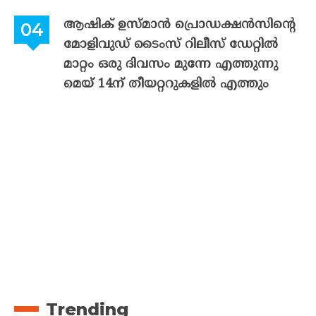
ആഷിക് ഉസ്മാൻ പ്രൊഡക്ഷൻസിന്റെ
മോളിവുഡ് ടൈംസ് റിലീസ് ഡേറ്റിൽ
മാറ്റം ഒരു ദിവസം മുന്നേ എത്തുന്നു
മെയ് 14ന് തീയറ്ററുകളിൽ എത്തും
Trending