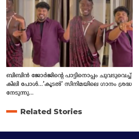
ബിബിൻ ജോർജിന്റെ പാട്ടിനൊപ്പം ചുവടുവെച്ച്
കിലി പോൾ…’കൂടൽ’ സിനിമയിലെ ഗാനം ശ്രദ്ധ
നേടുന്നു…
Related Stories