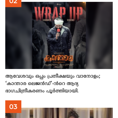
ആവേശവും ഒപ്പം പ്രതീക്ഷയും വാനോളം;
‘കാന്താര ലെജൻഡ്’-ൻറെ ആദ്യ
ഭാഗചിത്രീകരണം പൂർത്തിയായി.