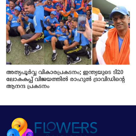
അത്യപൂർവ്വ വികാരപ്രകടനം; ഇന്ത്യയുടെ ടി20
ലോകകപ്പ് വിജയത്തിൽ രാഹുൽ ദ്രാവിഡിന്റെ
ആനന്ദ പ്രകടനം