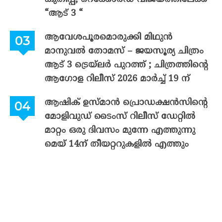
“ആട് 3 “
ആവേശപൂരമൊരുക്കി മിഥുൻ
മാനുവൽ തോമസ് – ജയസൂര്യ ചിത്രം
ആട് 3 ട്രെയ്‌ലർ പുറത്ത് ; ചിത്രത്തിന്റെ
ആഗോള റിലീസ് 2026 മാർച്ച് 19 ന്
ആഷിക് ഉസ്മാൻ പ്രൊഡക്ഷൻസിന്റെ
മോളിവുഡ് ടൈംസ് റിലീസ് ഡേറ്റിൽ
മാറ്റം ഒരു ദിവസം മുന്നേ എത്തുന്നു
മെയ് 14ന് തീയറ്ററുകളിൽ എത്തും