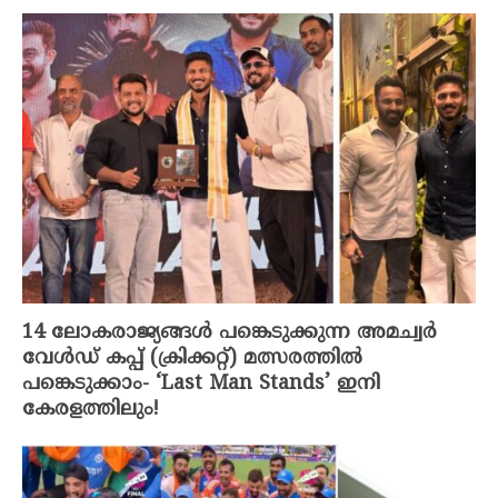
14 ലോകരാജ്യങ്ങൾ പങ്കെടുക്കുന്ന അമച്വർ
വേൾഡ് കപ്പ്‌ (ക്രിക്കറ്റ്‌) മത്സരത്തിൽ
പങ്കെടുക്കാം- ‘Last Man Stands’ ഇനി
കേരളത്തിലും!