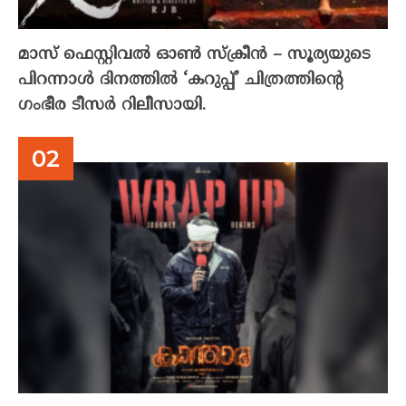
മാസ് ഫെസ്റ്റിവൽ ഓൺ സ്‌ക്രീൻ – സൂര്യയുടെ
പിറന്നാൾ ദിനത്തിൽ ‘കറുപ്പ്’ ചിത്രത്തിന്റെ
ഗംഭീര ടീസർ റിലീസായി.