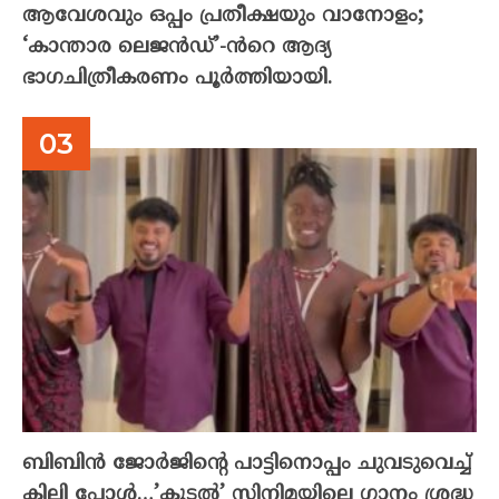
ആവേശവും ഒപ്പം പ്രതീക്ഷയും വാനോളം;
‘കാന്താര ലെജൻഡ്’-ൻറെ ആദ്യ
ഭാഗചിത്രീകരണം പൂർത്തിയായി.
ബിബിൻ ജോർജിന്റെ പാട്ടിനൊപ്പം ചുവടുവെച്ച്
കിലി പോൾ…’കൂടൽ’ സിനിമയിലെ ഗാനം ശ്രദ്ധ