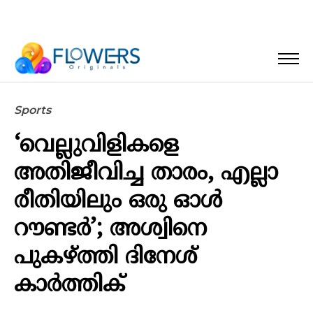
Sports
‘വെല്ലുവിളികളെ
അതിജീവിച്ച താരം, എല്ലാ
രീതിയിലും ഒരു ഓൾ
റൗണ്ടർ’; അശ്വിനെ
പുകഴ്ത്തി ദിനേശ്
കാർത്തിക്