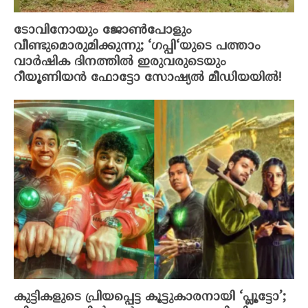
ടോവിനോയും ജോൺപോളും
വീണ്ടുമൊരുമിക്കുന്നു; ‘ഗപ്പി‘യുടെ പത്താം
വാർഷിക ദിനത്തിൽ ഇരുവരുടെയും
റീയൂണിയൻ ഫോട്ടോ സോഷ്യൽ മീഡിയയിൽ!
കുട്ടികളുടെ പ്രിയപ്പെട്ട കൂട്ടുകാരനായി ‘പ്ലൂട്ടോ’;