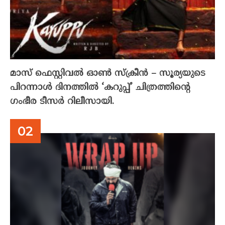
മാസ് ഫെസ്റ്റിവൽ ഓൺ സ്‌ക്രീൻ – സൂര്യയുടെ
പിറന്നാൾ ദിനത്തിൽ ‘കറുപ്പ്’ ചിത്രത്തിന്റെ
ഗംഭീര ടീസർ റിലീസായി.