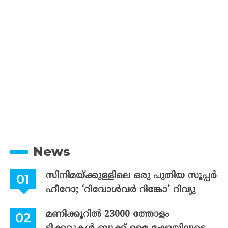
News
സിനിമയ്ക്കുള്ളിലെ ഒരു പുതിയ സൂപ്പർ
ഹീറോ; ‘റിവോൾവർ റിങ്കോ’ റിവ്യു
മണിക്കൂറിൽ 23000 ത്തോളം