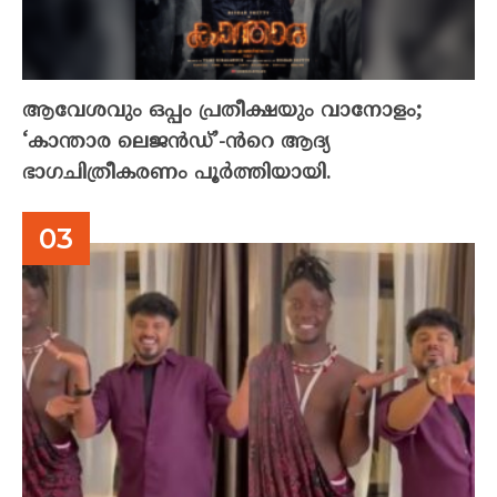
ആവേശവും ഒപ്പം പ്രതീക്ഷയും വാനോളം;
‘കാന്താര ലെജൻഡ്’-ൻറെ ആദ്യ
ഭാഗചിത്രീകരണം പൂർത്തിയായി.