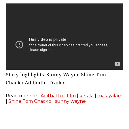
Story highlights: Sunny Wayne Shine Tom
Chacko Adithattu Trailer
Read more on:
Adithattu
|
film
|
kerala
|
malayalam
|
Shine Tom Chacko
|
sunny wayne