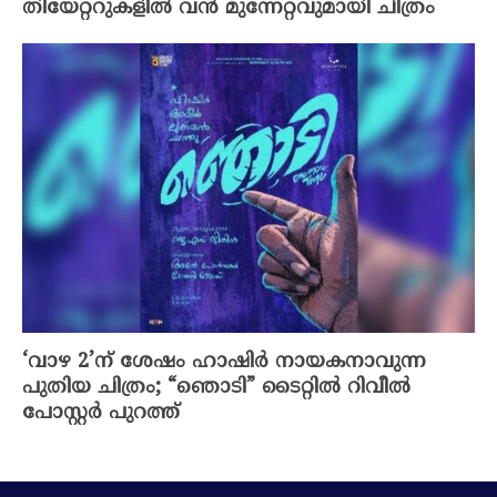
തിയേറ്ററുകളിൽ വൻ മുന്നേറ്റവുമായി ചിത്രം
‘വാഴ 2’ന് ശേഷം ഹാഷിർ നായകനാവുന്ന
പുതിയ ചിത്രം; “ഞൊടി” ടൈറ്റിൽ റിവീൽ
പോസ്റ്റർ പുറത്ത്