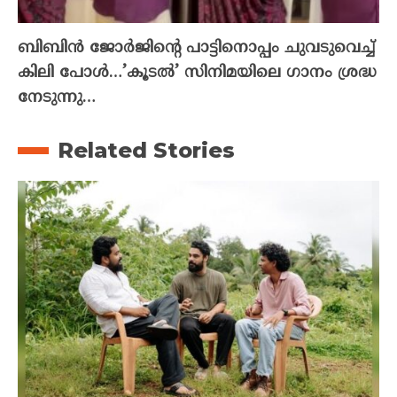
ബിബിൻ ജോർജിന്റെ പാട്ടിനൊപ്പം ചുവടുവെച്ച്
കിലി പോൾ…’കൂടൽ’ സിനിമയിലെ ഗാനം ശ്രദ്ധ
നേടുന്നു…
Related Stories