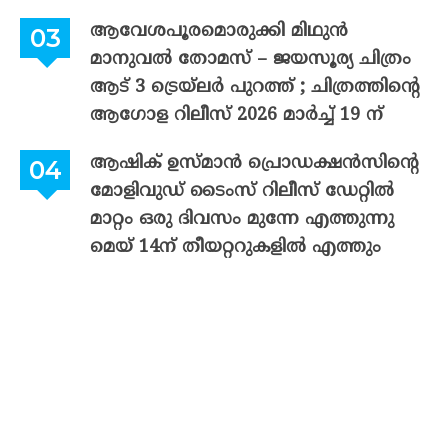
ആവേശപൂരമൊരുക്കി മിഥുൻ
മാനുവൽ തോമസ് – ജയസൂര്യ ചിത്രം
ആട് 3 ട്രെയ്‌ലർ പുറത്ത് ; ചിത്രത്തിന്റെ
ആഗോള റിലീസ് 2026 മാർച്ച് 19 ന്
ആഷിക് ഉസ്മാൻ പ്രൊഡക്ഷൻസിന്റെ
മോളിവുഡ് ടൈംസ് റിലീസ് ഡേറ്റിൽ
മാറ്റം ഒരു ദിവസം മുന്നേ എത്തുന്നു
മെയ് 14ന് തീയറ്ററുകളിൽ എത്തും