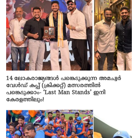
14 ലോകരാജ്യങ്ങൾ പങ്കെടുക്കുന്ന അമച്വർ
വേൾഡ് കപ്പ്‌ (ക്രിക്കറ്റ്‌) മത്സരത്തിൽ
പങ്കെടുക്കാം- ‘Last Man Stands’ ഇനി
കേരളത്തിലും!