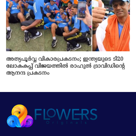
അത്യപൂർവ്വ വികാരപ്രകടനം; ഇന്ത്യയുടെ ടി20
ലോകകപ്പ് വിജയത്തിൽ രാഹുൽ ദ്രാവിഡിന്റെ
ആനന്ദ പ്രകടനം