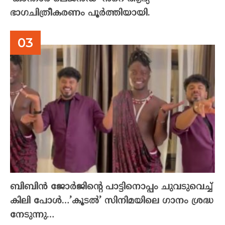
ഭാഗചിത്രീകരണം പൂർത്തിയായി.
ബിബിൻ ജോർജിന്റെ പാട്ടിനൊപ്പം ചുവടുവെച്ച്
കിലി പോൾ…’കൂടൽ’ സിനിമയിലെ ഗാനം ശ്രദ്ധ
നേടുന്നു…