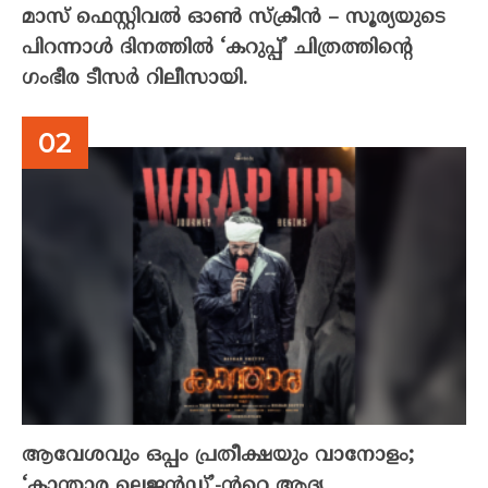
മാസ് ഫെസ്റ്റിവൽ ഓൺ സ്‌ക്രീൻ – സൂര്യയുടെ
പിറന്നാൾ ദിനത്തിൽ ‘കറുപ്പ്’ ചിത്രത്തിന്റെ
ഗംഭീര ടീസർ റിലീസായി.
ആവേശവും ഒപ്പം പ്രതീക്ഷയും വാനോളം;
‘കാന്താര ലെജൻഡ്’-ൻറെ ആദ്യ