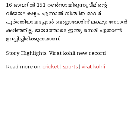
16 ഓവറിൽ 151 റൺസായിരുന്നു ടീമിന്റെ
വിജയലക്ഷ്യം. എന്നാൽ നിശ്ചിത ഓവർ
പൂർത്തിയായപ്പോൾ ബംഗ്ലാദേശിന് ലക്ഷ്യം നേടാൻ
കഴിഞ്ഞില്ല. ജയത്തോടെ ഇന്ത്യ സെമി ഏതാണ്ട്
ഉറപ്പിച്ചിരിക്കുകയാണ്.
Story Highlights: Virat kohli new record
Read more on:
cricket
|
sports
|
virat kohli