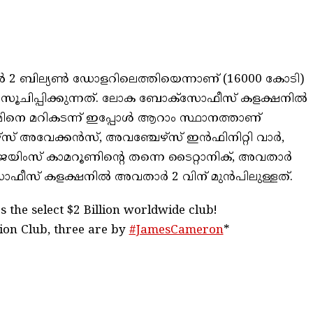
ഷൻ 2 ബില്യൺ ഡോളറിലെത്തിയെന്നാണ് (16000 കോടി)
ുകൾ സൂചിപ്പിക്കുന്നത്. ലോക ബോക്സോഫീസ് കളക്ഷനിൽ
ിനെ മറികടന്ന് ഇപ്പോൾ ആറാം സ്ഥാനത്താണ്
്‌സ് അവേക്കന്‍സ്, അവഞ്ചേഴ്‌സ് ഇന്‍ഫിനിറ്റി വാര്‍,
യിംസ് കാമറൂണിന്റെ തന്നെ ടൈറ്റാനിക്, അവതാർ
ോഫീസ് കളക്ഷനിൽ അവതാർ 2 വിന് മുൻപിലുള്ളത്.
s the select $2 Billion worldwide club!
llion Club, three are by
#JamesCameron
*