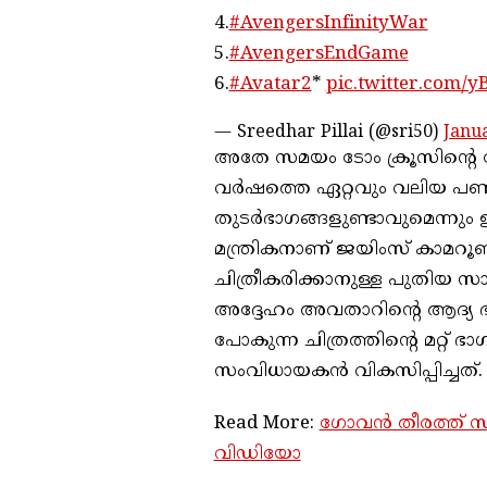
4.
#AvengersInfinityWar
5.
#AvengersEndGame
6.
#Avatar2
*
pic.twitter.com/
— Sreedhar Pillai (@sri50)
Janua
അതേ സമയം ടോം ക്രൂസിന്റെ 
വർഷത്തെ ഏറ്റവും വലിയ പണം വ
തുടർഭാഗങ്ങളുണ്ടാവുമെന്നും 
മന്ത്രികനാണ് ജയിംസ് കാമറൂ
ചിത്രീകരിക്കാനുള്ള പുതിയ സ
അദ്ദേഹം അവതാറിന്റെ ആദ്യ ഭാ
പോകുന്ന ചിത്രത്തിന്റെ മറ്റ്
സംവിധായകൻ വികസിപ്പിച്ചത്.
Read More:
ഗോവൻ തീരത്ത് സ
വിഡിയോ