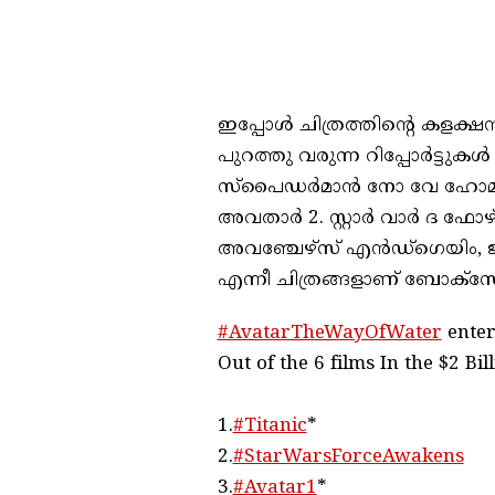
ഇപ്പോൾ ചിത്രത്തിന്റെ കളക്
പുറത്തു വരുന്ന റിപ്പോർട്ട
സ്‌പൈഡര്‍മാന്‍ നോ വേ ഹോമ
അവതാർ 2. സ്റ്റാര്‍ വാര്‍ ദ ഫോഴ
അവഞ്ചേഴ്‌സ് എൻഡ്ഗെയിം, ജ
എന്നീ ചിത്രങ്ങളാണ് ബോക്സ
#AvatarTheWayOfWater
enter
Out of the 6 films In the $2 Bi
1.
#Titanic
*
2.
#StarWarsForceAwakens
3.
#Avatar1
*