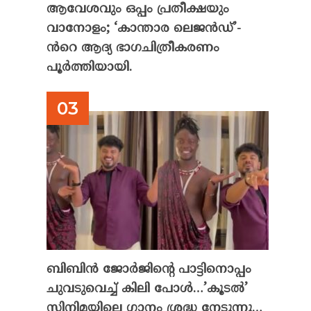
ആവേശവും ഒപ്പം പ്രതീക്ഷയും
വാനോളം; ‘കാന്താര ലെജൻഡ്’-
ൻറെ ആദ്യ ഭാഗചിത്രീകരണം
പൂർത്തിയായി.
ബിബിൻ ജോർജിന്റെ പാട്ടിനൊപ്പം
ചുവടുവെച്ച് കിലി പോൾ…’കൂടൽ’
സിനിമയിലെ ഗാനം ശ്രദ്ധ നേടുന്നു…