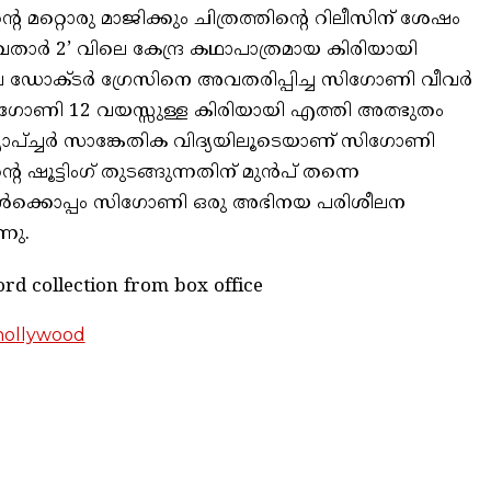
 മറ്റൊരു മാജിക്കും ചിത്രത്തിന്റെ റിലീസിന് ശേഷം
വതാർ 2’ വിലെ കേന്ദ്ര കഥാപാത്രമായ കിരിയായി
ലെ ഡോക്ടർ ഗ്രേസിനെ അവതരിപ്പിച്ച സിഗോണി വീവർ
ഗോണി 12 വയസ്സുള്ള കിരിയായി എത്തി അത്ഭുതം
്യാപ്ച്ചർ സാങ്കേതിക വിദ്യയിലൂടെയാണ് സിഗോണി
റെ ഷൂട്ടിംഗ് തുടങ്ങുന്നതിന് മുൻപ് തന്നെ
ൾക്കൊപ്പം സിഗോണി ഒരു അഭിനയ പരിശീലന
്നു.
ord collection from box office
hollywood