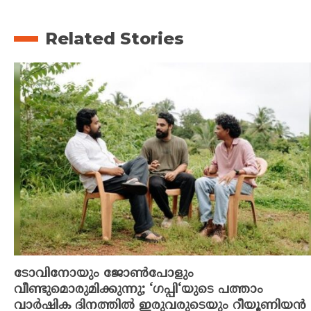
Related Stories
ടോവിനോയും ജോൺപോളും
വീണ്ടുമൊരുമിക്കുന്നു; ‘ഗപ്പി‘യുടെ പത്താം
വാർഷിക ദിനത്തിൽ ഇരുവരുടെയും റീയൂണിയൻ