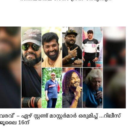
‘വരവ്’ – ഏഴ് സ്റ്റണ്ട് മാസ്റ്റർമാർ ഒരുമിച്ച് …റിലീസ്
ജൂലൈ 16ന്