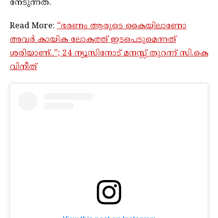
നേടുന്നത്.
Read More:
“ഭരണം ആരുടെ കൈയിലാണോ
അവർ കായിക ലോകത്ത് ഇടപെടുമെന്നത്
ശരിയാണ്..”; 24 ന്യൂസിനോട് മനസ്സ് തുറന്ന് സി.കെ
വിനീത്