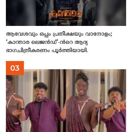
ആവേശവും ഒപ്പം പ്രതീക്ഷയും വാനോളം;
‘കാന്താര ലെജൻഡ്’-ൻറെ ആദ്യ
ഭാഗചിത്രീകരണം പൂർത്തിയായി.