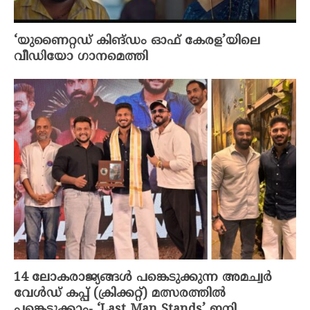
‘യുണൈറ്റഡ് കിങ്ഡം ഓഫ് കേരള’യിലെ
വീഡിയോ ഗാനമെത്തി
14 ലോകരാജ്യങ്ങൾ പങ്കെടുക്കുന്ന അമച്വർ
വേൾഡ് കപ്പ്‌ (ക്രിക്കറ്റ്‌) മത്സരത്തിൽ
പങ്കെടുക്കാം- ‘Last Man Stands’ ഇനി