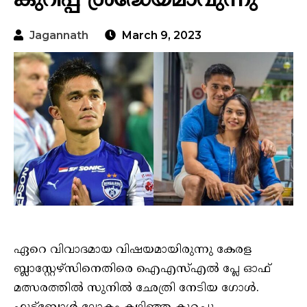
കുറിപ്പ് ശ്രദ്ധേയമാവുന്നു
Jagannath
March 9, 2023
ഏറെ വിവാദമായ വിഷയമായിരുന്നു കേരള
ബ്ലാസ്റ്റേഴ്‌സിനെതിരെ ഐഎസ്എൽ പ്ലേ ഓഫ്
മത്സരത്തിൽ സുനിൽ ഛേത്രി നേടിയ ഗോൾ.