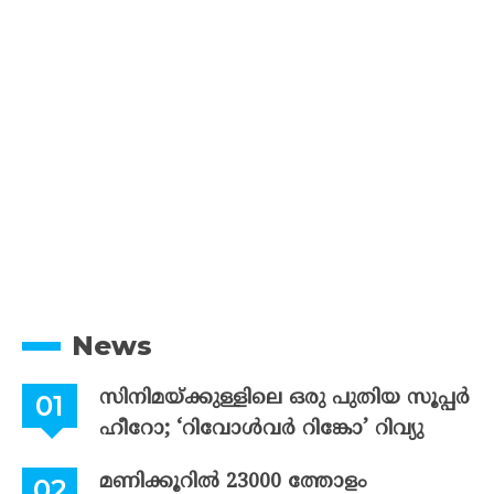
News
സിനിമയ്ക്കുള്ളിലെ ഒരു പുതിയ സൂപ്പർ
ഹീറോ; ‘റിവോൾവർ റിങ്കോ’ റിവ്യു
മണിക്കൂറിൽ 23000 ത്തോളം