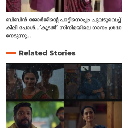
ബിബിൻ ജോർജിന്റെ പാട്ടിനൊപ്പം ചുവടുവെച്ച്
കിലി പോൾ…’കൂടൽ’ സിനിമയിലെ ഗാനം ശ്രദ്ധ
നേടുന്നു…
Related Stories