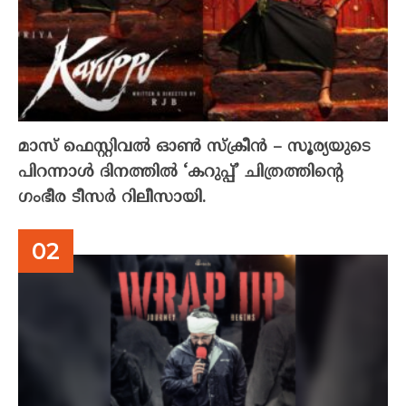
മാസ് ഫെസ്റ്റിവൽ ഓൺ സ്‌ക്രീൻ – സൂര്യയുടെ
പിറന്നാൾ ദിനത്തിൽ ‘കറുപ്പ്’ ചിത്രത്തിന്റെ
ഗംഭീര ടീസർ റിലീസായി.