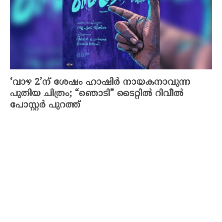
‘വാഴ 2’ന് ശേഷം ഹാഷിർ നായകനാവുന്ന
പുതിയ ചിത്രം; “ഞൊടി” ടൈറ്റിൽ റിവീൽ
പോസ്റ്റർ പുറത്ത്