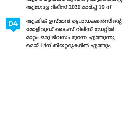
ആഗോള റിലീസ് 2026 മാർച്ച് 19 ന്
ആഷിക് ഉസ്മാൻ പ്രൊഡക്ഷൻസിന്റെ
മോളിവുഡ് ടൈംസ് റിലീസ് ഡേറ്റിൽ
മാറ്റം ഒരു ദിവസം മുന്നേ എത്തുന്നു
മെയ് 14ന് തീയറ്ററുകളിൽ എത്തും