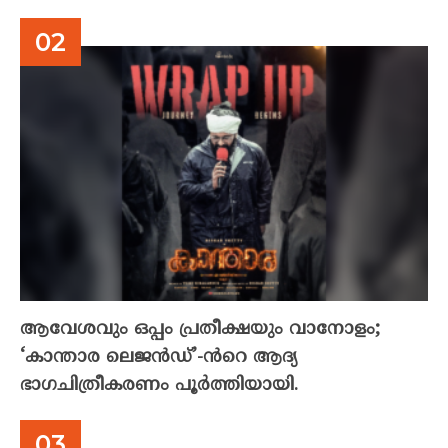
ആവേശവും ഒപ്പം പ്രതീക്ഷയും വാനോളം;
‘കാന്താര ലെജൻഡ്’-ൻറെ ആദ്യ
ഭാഗചിത്രീകരണം പൂർത്തിയായി.