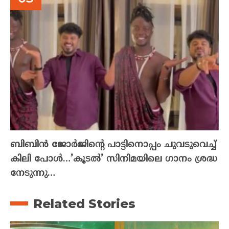
ബിബിൻ ജോർജിന്റെ പാട്ടിനൊപ്പം ചുവടുവെച്ച്
കിലി പോൾ…’കൂടൽ’ സിനിമയിലെ ഗാനം ശ്രദ്ധ
നേടുന്നു…
Related Stories