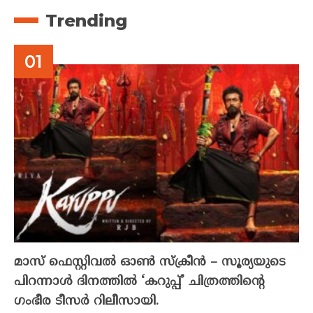
Trending
മാസ് ഫെസ്റ്റിവൽ ഓൺ സ്‌ക്രീൻ – സൂര്യയുടെ
പിറന്നാൾ ദിനത്തിൽ ‘കറുപ്പ്’ ചിത്രത്തിന്റെ
ഗംഭീര ടീസർ റിലീസായി.