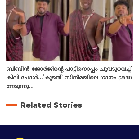
ബിബിൻ ജോർജിന്റെ പാട്ടിനൊപ്പം ചുവടുവെച്ച്
കിലി പോൾ…’കൂടൽ’ സിനിമയിലെ ഗാനം ശ്രദ്ധ
നേടുന്നു…
Related Stories