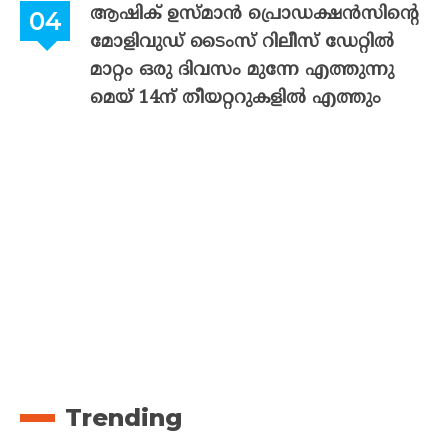
ആഷിക് ഉസ്മാൻ പ്രൊഡക്ഷൻസിന്റെ
മോളിവുഡ് ടൈംസ് റിലീസ് ഡേറ്റിൽ
മാറ്റം ഒരു ദിവസം മുന്നേ എത്തുന്നു
മെയ് 14ന് തീയറ്ററുകളിൽ എത്തും
Trending