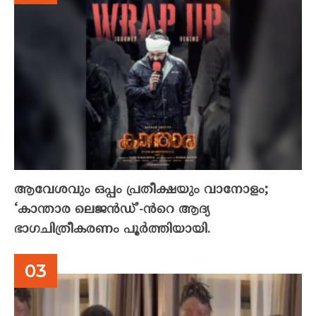
ആവേശവും ഒപ്പം പ്രതീക്ഷയും വാനോളം;
‘കാന്താര ലെജൻഡ്’-ൻറെ ആദ്യ
ഭാഗചിത്രീകരണം പൂർത്തിയായി.