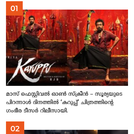
മാസ് ഫെസ്റ്റിവൽ ഓൺ സ്‌ക്രീൻ – സൂര്യയുടെ
പിറന്നാൾ ദിനത്തിൽ ‘കറുപ്പ്’ ചിത്രത്തിന്റെ
ഗംഭീര ടീസർ റിലീസായി.