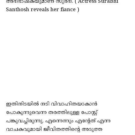
അഭിഭാഷകയുമാണ് സുരഭി. ( Actress Surabhi
Santhosh reveals her fiance )
ഇതിനിടയില്‍ നടി വിവാഹിതയാകാന്‍
പോകുന്നുവെന്ന തരത്തിലുള്ള പോസ്റ്റ്
പങ്കുവച്ചിരുന്നു. എന്നെന്നും എന്റേത് എന്ന
വാചകവുമായി ജീവിതത്തിന്റെ അടുത്ത