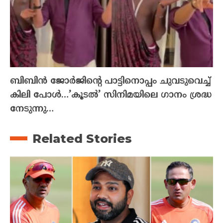
ബിബിൻ ജോർജിന്റെ പാട്ടിനൊപ്പം ചുവടുവെച്ച്
കിലി പോൾ…’കൂടൽ’ സിനിമയിലെ ഗാനം ശ്രദ്ധ
നേടുന്നു…
Related Stories