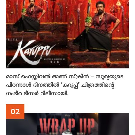
മാസ് ഫെസ്റ്റിവൽ ഓൺ സ്‌ക്രീൻ – സൂര്യയുടെ
പിറന്നാൾ ദിനത്തിൽ ‘കറുപ്പ്’ ചിത്രത്തിന്റെ
ഗംഭീര ടീസർ റിലീസായി.