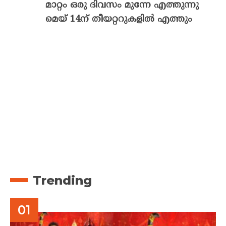
മാറ്റം ഒരു ദിവസം മുന്നേ എത്തുന്നു
മെയ് 14ന് തീയറ്ററുകളിൽ എത്തും
Trending