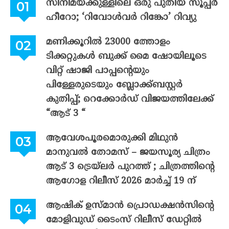
സിനിമയ്ക്കുള്ളിലെ ഒരു പുതിയ സൂപ്പർ
ഹീറോ; ‘റിവോൾവർ റിങ്കോ’ റിവ്യു
മണിക്കൂറിൽ 23000 ത്തോളം
ടിക്കറ്റുകൾ ബുക്ക് മൈ ഷോയിലൂടെ
വിറ്റ് ഷാജി പാപ്പന്റെയും
പിള്ളേരുടെയും ബ്ലോക്ക്ബസ്റ്റർ
കുതിപ്പ്; റെക്കോർഡ് വിജയത്തിലേക്ക്
“ആട് 3 “
ആവേശപൂരമൊരുക്കി മിഥുൻ
മാനുവൽ തോമസ് – ജയസൂര്യ ചിത്രം
ആട് 3 ട്രെയ്‌ലർ പുറത്ത് ; ചിത്രത്തിന്റെ
ആഗോള റിലീസ് 2026 മാർച്ച് 19 ന്
ആഷിക് ഉസ്മാൻ പ്രൊഡക്ഷൻസിന്റെ
മോളിവുഡ് ടൈംസ് റിലീസ് ഡേറ്റിൽ