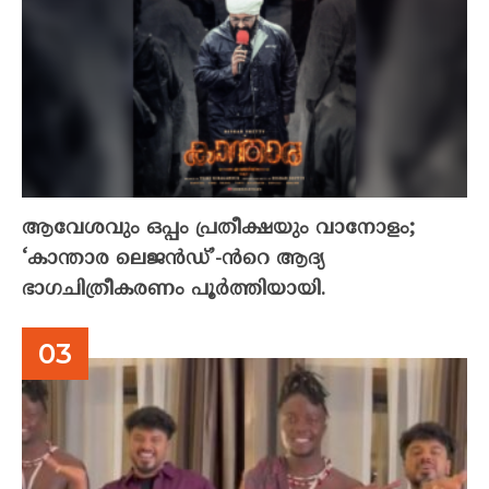
ആവേശവും ഒപ്പം പ്രതീക്ഷയും വാനോളം;
‘കാന്താര ലെജൻഡ്’-ൻറെ ആദ്യ
ഭാഗചിത്രീകരണം പൂർത്തിയായി.