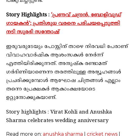
പങ്കുവച്ചിട്ടുണ്ട്.
Story Highlights :
‘പ്രണവ് ചന്ദ്രന്‍, ബോളിവുഡ്
ഗായകന്‍’; പ്രതിശുധ വരനെ പരിചയപ്പെടുത്തി
നടി സുരഭി സന്തോഷ്‌
ഇരുവരുടേയും പോസ്റ്റിന് താഴെ നിരവധി പേരാണ്
വിവാഹവാര്‍ഷിക ആശംസകള്‍ നേര്‍ന്ന്
എത്തിയിരിക്കുന്നത്. അനുഷ്‌ക രണ്ടാമത്
ഗര്‍ഭിണിയാണെന്ന തരത്തിലുള്ള അഭ്യൂഹങ്ങള്‍
പ്രചരിക്കുമ്പോള്‍ ആഘോഷ ചിത്രങ്ങള്‍ എല്ലാം
തന്നെ പ്രേക്ഷകര്‍ ആകാംക്ഷയോടെ
ഉറ്റുനോക്കുകയാണ്.
Story highlights : Virat Kohli and Anushka
Sharma celebrates wedding anniversary
Read more on:
anushka sharma
|
cricket news
|