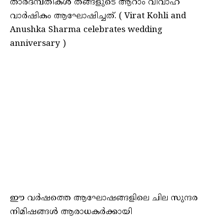
താരദമ്പതികള്‍ തങ്ങളുടെ ആറാം വിവാഹ
വാര്‍ഷികം ആഘോഷിച്ചത്. ( Virat Kohli and
Anushka Sharma celebrates wedding
anniversary )
ഈ വര്‍ഷത്തെ ആഘോഷങ്ങളിലെ ചില സുന്ദര
നിമിഷങ്ങള്‍ ആരാധകര്‍ക്കായി