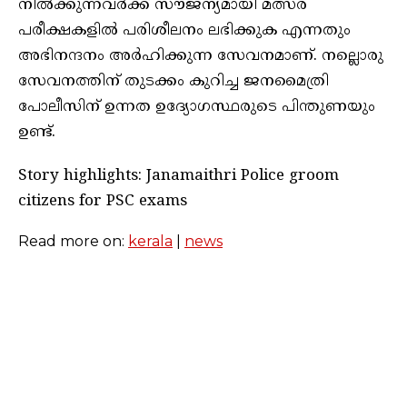
നിൽക്കുന്നവർക്ക് സൗജന്യമായി മത്സര
പരീക്ഷകളിൽ പരിശീലനം ലഭിക്കുക എന്നതും
അഭിനന്ദനം അർഹിക്കുന്ന സേവനമാണ്. നല്ലൊരു
സേവനത്തിന് തുടക്കം കുറിച്ച ജനമൈത്രി
പോലീസിന് ഉന്നത ഉദ്യോഗസ്ഥരുടെ പിന്തുണയും
ഉണ്ട്.
Story highlights: Janamaithri Police groom
citizens for PSC exams
Read more on:
kerala
|
news