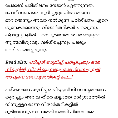
പേരാണ് പരിശീലനം നേടാൻ എത്തുന്നത്.
പോലീസുകാരെ കുറിച്ചുള്ള ചിന്ത തന്നെ
മാറിയെന്നും അവർ നൽകുന്ന പരിശീലനം ഏറെ
ഗുണകരമെന്നും വിദ്ധാർത്ഥികൾ പറയുന്നു.
ക്‌ളാസ്സുകളിൽ പങ്കെടുത്തതോടെ തങ്ങളുടെ
ആത്മവിശ്വാവും വർധിച്ചെന്നും പലരും
അഭിപ്രായപ്പെടുന്നു.
Read also:
പഠിച്ചത് ഒരുമിച്ച്, പഠിപ്പിച്ചതും ഒരേ
സ്കൂളിൽ, വിരമിക്കുന്നതും ഒരേ ദിവസം; ഇത്
അപൂർവ സൗഹൃദത്തിന്റെ കഥ..!
പരീക്ഷകളെ കുറിച്ചും പിഎസ്‌സി സാധ്യതകളെ
കുറിച്ചും അറിവ് തീരെ ഇല്ലാത്ത ഉൾഗ്രാമത്തിൽ
നിന്നുള്ളവരാണ് വിദ്യാർത്ഥികളിൽ
ഭൂരിഭാഗവും.സാമ്പത്തികമായി പിന്നോക്കം