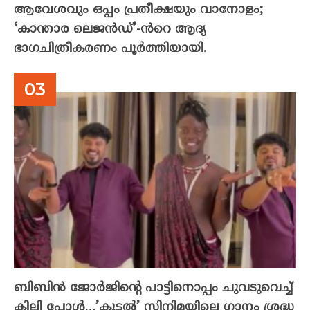
ആവേശവും ഒപ്പം പ്രതീക്ഷയും വാനോളം;
‘കാന്താര ലെജൻഡ്’-ൻറെ ആദ്യ
ഭാഗചിത്രീകരണം പൂർത്തിയായി.
ബിബിൻ ജോർജിന്റെ പാട്ടിനൊപ്പം ചുവടുവെച്ച്
കിലി പോൾ…’കൂടൽ’ സിനിമയിലെ ഗാനം ശ്രദ്ധ