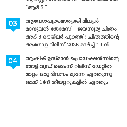
“ആട് 3 “
ആവേശപൂരമൊരുക്കി മിഥുൻ
മാനുവൽ തോമസ് – ജയസൂര്യ ചിത്രം
ആട് 3 ട്രെയ്‌ലർ പുറത്ത് ; ചിത്രത്തിന്റെ
ആഗോള റിലീസ് 2026 മാർച്ച് 19 ന്
ആഷിക് ഉസ്മാൻ പ്രൊഡക്ഷൻസിന്റെ
മോളിവുഡ് ടൈംസ് റിലീസ് ഡേറ്റിൽ
മാറ്റം ഒരു ദിവസം മുന്നേ എത്തുന്നു
മെയ് 14ന് തീയറ്ററുകളിൽ എത്തും