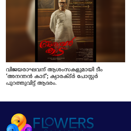
വിജയരാഘവന് ആശംസകളുമായി ടീം
‘അനന്തൻ കാട്’; ക്യാരക്ട്ർ പോസ്റ്റർ
പുറത്തുവിട്ട് ആദരം.