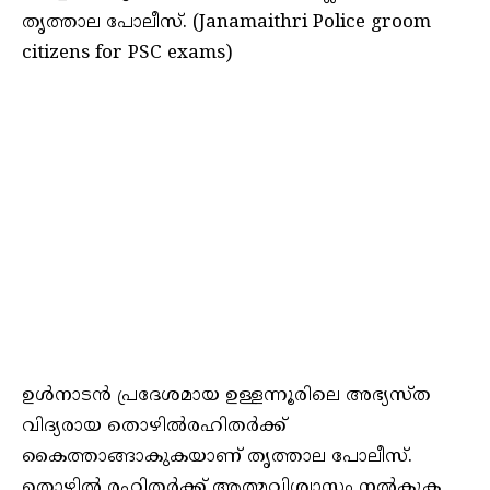
തൃത്താല പോലീസ്. (Janamaithri Police groom
citizens for PSC exams)
ഉൾനാടൻ പ്രദേശമായ ഉള്ളന്നൂരിലെ അഭ്യസ്ത
വിദ്യരായ തൊഴിൽരഹിതർക്ക്
കൈത്താങ്ങാകുകയാണ് തൃത്താല പോലീസ്.
തൊഴിൽ രഹിതർക്ക് ആത്മവിശ്വാസം നൽകുക