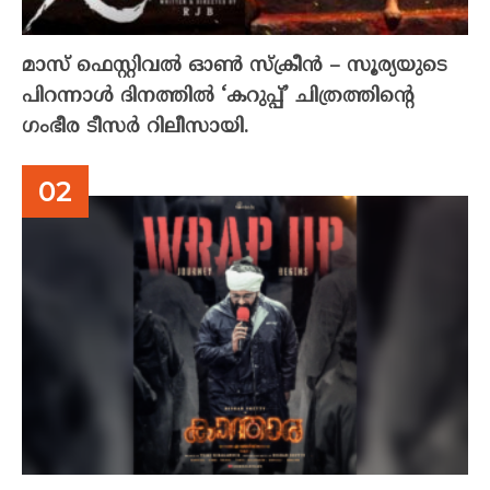
മാസ് ഫെസ്റ്റിവൽ ഓൺ സ്‌ക്രീൻ – സൂര്യയുടെ
പിറന്നാൾ ദിനത്തിൽ ‘കറുപ്പ്’ ചിത്രത്തിന്റെ
ഗംഭീര ടീസർ റിലീസായി.