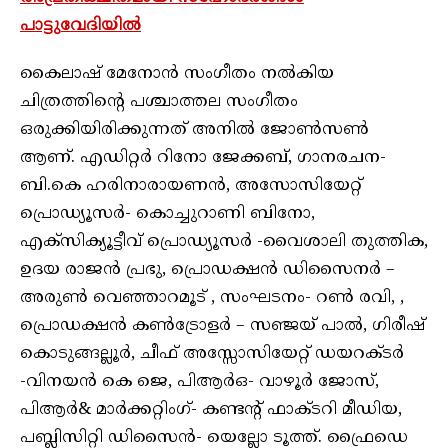
പാട്ടുവേദിയിൽ
കൈലാഷ് മേനോൻ സം​ഗീതം നൽകിയ
ചിത്രത്തിന്റെ പശ്ചാത്തല സം​ഗീതം
ഒരുക്കിയിരിക്കുന്നത് അനിൽ ജോൺസൺ
ആണ്. എഡിറ്റർ റിനോ ജേക്കബ്, ​ഗാനരചന-
ബി.കെ ഹരിനാരായണൻ, അസോസിയേറ്റ്
പ്രൊഡ്യൂസർ- കൊച്ചുറാണി ബിനോ,
എക്സിക്യൂട്ടീവ് പ്രൊഡ്യൂസർ -വൈശാലി തുത്തിക,
ഉദയ രാജൻ പ്രഭു, പ്രൊഡക്ഷൻ ഡിസൈനർ –
അരുൺ വെഞ്ഞാറമൂട് , സംഘടനം- റൺ രവി, ,
പ്രൊഡക്ഷൻ കൺട്രോളർ – സഞ്ജയ് പാൽ, ഗിരീഷ്
കൊടുങ്ങല്ലൂർ, ചീഫ് അസ്സോസിയേറ്റ് ഡയറക്ടർ
-വിനയൻ കെ ജെ, പിആർഒ- വാഴൂർ ജോസ്,
പിആർ& മാർക്കറ്റിം​ഗ്- കണ്ടന്റ് ഫാക്ടറി മീഡിയ,
പബ്ലിസിറ്റി ഡിസൈൻ- യെല്ലോ ടൂത്ത്. ഫ്രൈഡെ