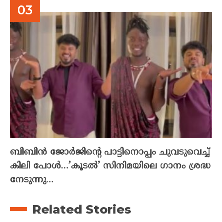
ബിബിൻ ജോർജിന്റെ പാട്ടിനൊപ്പം ചുവടുവെച്ച്
കിലി പോൾ…’കൂടൽ’ സിനിമയിലെ ഗാനം ശ്രദ്ധ
നേടുന്നു…
Related Stories