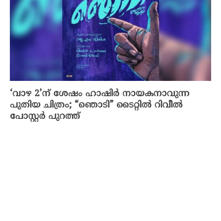
‘വാഴ 2’ന് ശേഷം ഹാഷിർ നായകനാവുന്ന
പുതിയ ചിത്രം; “ഞൊടി” ടൈറ്റിൽ റിവീൽ
പോസ്റ്റർ പുറത്ത്