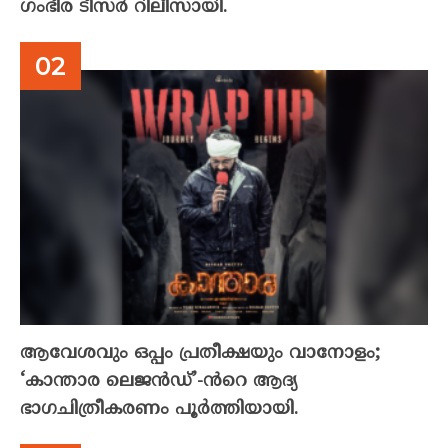
ഗംഭീര ടീസർ റിലീസായി.
ആവേശവും ഒപ്പം പ്രതീക്ഷയും വാനോളം;
‘കാന്താര ലെജൻഡ്’-ൻറെ ആദ്യ
ഭാഗചിത്രീകരണം പൂർത്തിയായി.