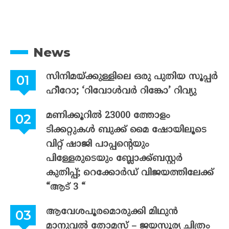
News
സിനിമയ്ക്കുള്ളിലെ ഒരു പുതിയ സൂപ്പർ
ഹീറോ; ‘റിവോൾവർ റിങ്കോ’ റിവ്യു
മണിക്കൂറിൽ 23000 ത്തോളം
ടിക്കറ്റുകൾ ബുക്ക് മൈ ഷോയിലൂടെ
വിറ്റ് ഷാജി പാപ്പന്റെയും
പിള്ളേരുടെയും ബ്ലോക്ക്ബസ്റ്റർ
കുതിപ്പ്; റെക്കോർഡ് വിജയത്തിലേക്ക്
“ആട് 3 “
ആവേശപൂരമൊരുക്കി മിഥുൻ
മാനുവൽ തോമസ് – ജയസൂര്യ ചിത്രം