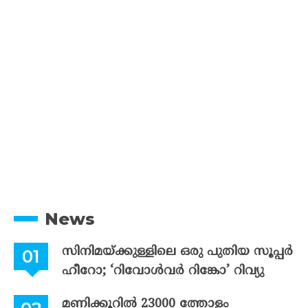
News
സിനിമയ്ക്കുള്ളിലെ ഒരു പുതിയ സൂപ്പർ
ഹീറോ; ‘റിവോൾവർ റിങ്കോ’ റിവ്യു
മണിക്കൂറിൽ 23000 ത്തോളം