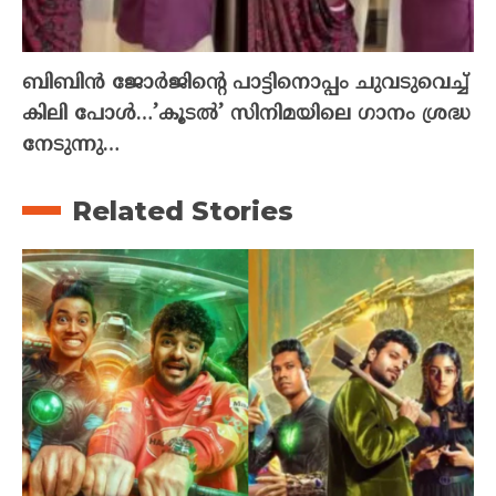
ബിബിൻ ജോർജിന്റെ പാട്ടിനൊപ്പം ചുവടുവെച്ച്
കിലി പോൾ…’കൂടൽ’ സിനിമയിലെ ഗാനം ശ്രദ്ധ
നേടുന്നു…
Related Stories