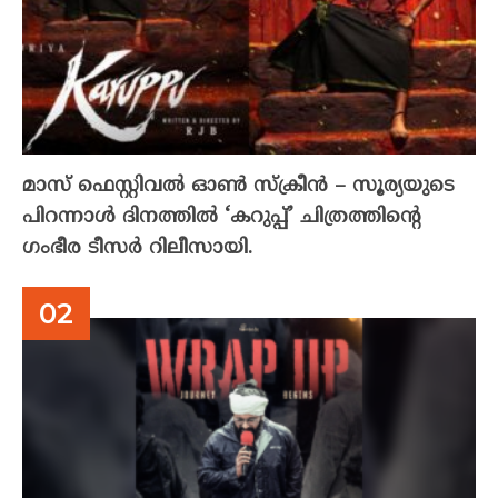
മാസ് ഫെസ്റ്റിവൽ ഓൺ സ്‌ക്രീൻ – സൂര്യയുടെ
പിറന്നാൾ ദിനത്തിൽ ‘കറുപ്പ്’ ചിത്രത്തിന്റെ
ഗംഭീര ടീസർ റിലീസായി.