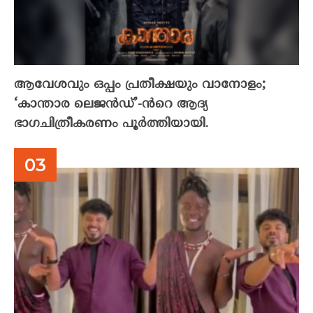
ആവേശവും ഒപ്പം പ്രതീക്ഷയും വാനോളം;
‘കാന്താര ലെജൻഡ്’-ൻറെ ആദ്യ
ഭാഗചിത്രീകരണം പൂർത്തിയായി.