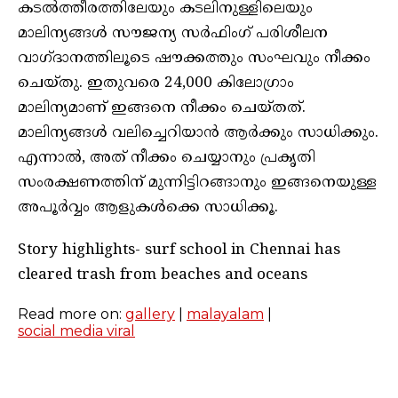
കടൽത്തീരത്തിലേയും കടലിനുള്ളിലെയും
മാലിന്യങ്ങൾ സൗജന്യ സർഫിംഗ് പരിശീലന
വാഗ്ദാനത്തിലൂടെ ഷൗക്കത്തും സംഘവും നീക്കം
ചെയ്തു. ഇതുവരെ 24,000 കിലോഗ്രാം
മാലിന്യമാണ് ഇങ്ങനെ നീക്കം ചെയ്തത്.
മാലിന്യങ്ങൾ വലിച്ചെറിയാൻ ആർക്കും സാധിക്കും.
എന്നാൽ, അത് നീക്കം ചെയ്യാനും പ്രകൃതി
സംരക്ഷണത്തിന് മുന്നിട്ടിറങ്ങാനും ഇങ്ങനെയുള്ള
അപൂർവ്വം ആളുകൾക്കെ സാധിക്കൂ.
Story highlights- surf school in Chennai has
cleared trash from beaches and oceans
Read more on:
gallery
|
malayalam
|
social media viral