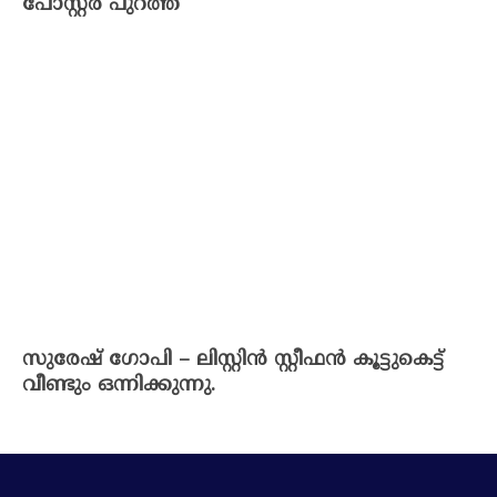
പോസ്റ്റർ പുറത്ത്
സുരേഷ് ഗോപി – ലിസ്റ്റിൻ സ്റ്റീഫൻ കൂട്ടുകെട്ട്
വീണ്ടും ഒന്നിക്കുന്നു.