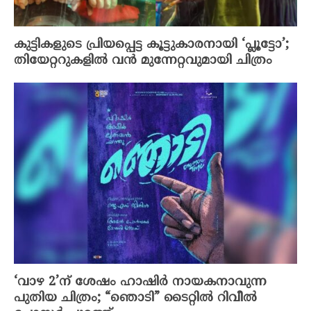
കുട്ടികളുടെ പ്രിയപ്പെട്ട കൂട്ടുകാരനായി ‘പ്ലൂട്ടോ’;
തിയേറ്ററുകളിൽ വൻ മുന്നേറ്റവുമായി ചിത്രം
‘വാഴ 2’ന് ശേഷം ഹാഷിർ നായകനാവുന്ന
പുതിയ ചിത്രം; “ഞൊടി” ടൈറ്റിൽ റിവീൽ