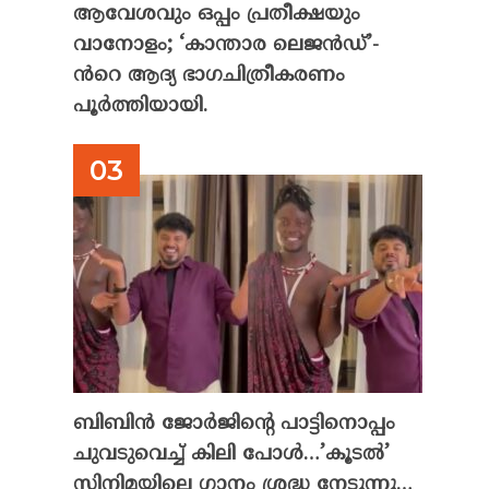
ആവേശവും ഒപ്പം പ്രതീക്ഷയും
വാനോളം; ‘കാന്താര ലെജൻഡ്’-
ൻറെ ആദ്യ ഭാഗചിത്രീകരണം
പൂർത്തിയായി.
ബിബിൻ ജോർജിന്റെ പാട്ടിനൊപ്പം
ചുവടുവെച്ച് കിലി പോൾ…’കൂടൽ’
സിനിമയിലെ ഗാനം ശ്രദ്ധ നേടുന്നു…