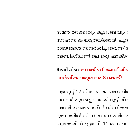
ദാമൻ താക്കൂറും കുടുംബവു
സാഹസിക യാത്രയ്‌ക്കായി പുറപ
രാജ്യങ്ങൾ സന്ദർശിച്ചുവെന്ന് 
അബിംഗ്‌ഡണിലെ ഒരു ഫാക്ടറിയ
Read also:
ബാങ്കിംഗ് ജോലിയിലെ
വാർഷിക വരുമാനം 8 കോടി!
ആഗസ്റ്റ് 12 ന് അഹമ്മദാബാ
തങ്ങൾ പുറപ്പെട്ടതായി റൂട്ട് വിശ
അവർ മുംബൈയിൽ നിന്ന് കടൽമാർഗ
ദുബായിൽ നിന്ന് റോഡ് മാർഗമു
യുകെയിൽ എത്തി. 11 മാസത്