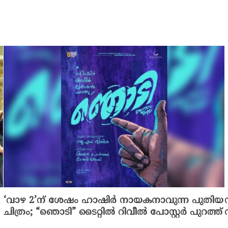
‘വാഴ 2’ന് ശേഷം ഹാഷിർ നായകനാവുന്ന പുതിയ
ചിത്രം; “ഞൊടി” ടൈറ്റിൽ റിവീൽ പോസ്റ്റർ പുറത്ത്