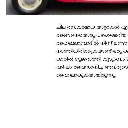
ചില രസകരമായ യാത്രകൾ എപ്പോ
അങ്ങനെയൊരു പഴക്കമേറിയ യാ
അഹമ്മദാബാദിൽ നിന്ന് ലണ്ടനില
നടത്തിയിരിക്കുകയാണ് ഒരു കു
കാറിൽ ഗുജറാത്തി കുടുംബം 7
വർഷം അവസാനിച്ച അവരുടെ യാ
വൈറലാകുകയായിരുന്നു.