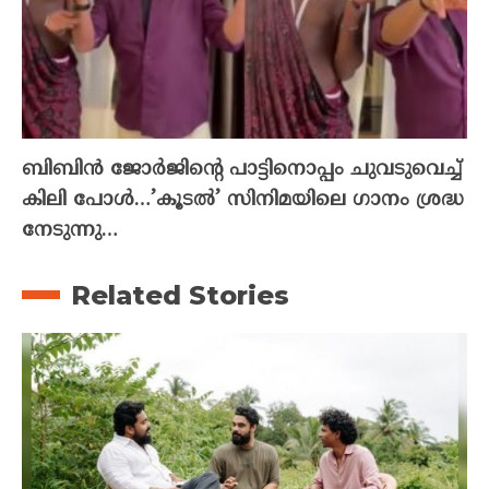
ബിബിൻ ജോർജിന്റെ പാട്ടിനൊപ്പം ചുവടുവെച്ച്
കിലി പോൾ…’കൂടൽ’ സിനിമയിലെ ഗാനം ശ്രദ്ധ
നേടുന്നു…
Related Stories