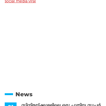
social media viral
News
സിനിമയ്ക്കുള്ളിലെ ഒരു പുതിയ സൂപ്പർ