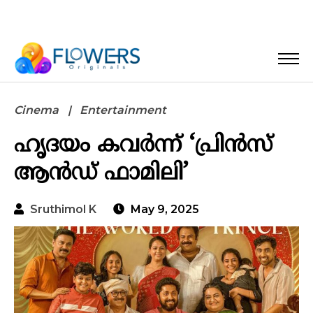
Cinema
Entertainment
ഹൃദയം കവർന്ന്‌ ‘പ്രിൻസ്
ആൻഡ് ഫാമിലി’
Sruthimol K
May 9, 2025