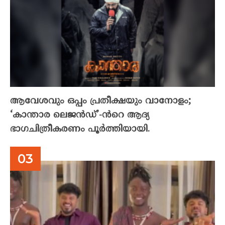
ആവേശവും ഒപ്പം പ്രതീക്ഷയും വാനോളം;
‘കാന്താര ലെജൻഡ്’-ൻറെ ആദ്യ
ഭാഗചിത്രീകരണം പൂർത്തിയായി.