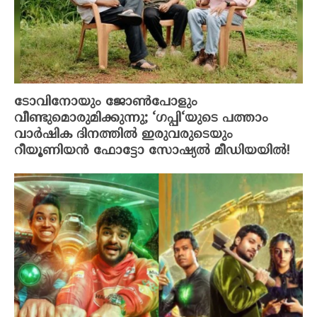
ടോവിനോയും ജോൺപോളും
വീണ്ടുമൊരുമിക്കുന്നു; ‘ഗപ്പി‘യുടെ പത്താം
വാർഷിക ദിനത്തിൽ ഇരുവരുടെയും
റീയൂണിയൻ ഫോട്ടോ സോഷ്യൽ മീഡിയയിൽ!