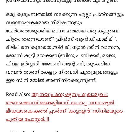
ശ്രീനിവാസനും ജോസുകുട്ടി ജേക്കബും ആണ്.
ഒരു കുടുംബത്തിൽ നടക്കുന്ന എല്ലാ പ്രശ്നങ്ങളും
സന്തോഷകരമായ നിമിഷങ്ങളും
ചേർത്തൊരുക്കിയ മനോഹരമായ ഒരു കുടുംബ
ചിത്രം തന്നെയാണ്” പ്രിൻസ് ആൻഡ് ഫാമിലി”.
ദിലീപിനെ കൂടാതെ,സിദ്ദിഖ്, ധ്യാൻ ശ്രീനിവാസൻ,
ജോസ് കുട്ടി ജേക്കബ്,ബിന്ദു പണിക്കർ, മഞ്ജു
പിള്ള, ഉർവ്വശി, ജോണി ആന്റണി, തുടങ്ങിയ
വമ്പൻ താരനിരകളും നിരവധി പുതുമുഖങ്ങളും
ഈ സിനിമയിൽ അണിനിരക്കുന്നുണ്ട്.
Read also:
ആനയും മനുഷ്യനും മുഖാമുഖം:
ആനക്കൊമ്പ് കൈയ്യിലേറി പെപ്പെ; സോഷ്യൽ
മീഡയാകെ കത്തിപ്പടർന്ന് ‘കാട്ടാളൻ’ സിനിമയുടെ
പുതിയ പോസ്റ്റർ..!!