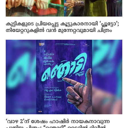
കുട്ടികളുടെ പ്രിയപ്പെട്ട കൂട്ടുകാരനായി ‘പ്ലൂട്ടോ’;
തിയേറ്ററുകളിൽ വൻ മുന്നേറ്റവുമായി ചിത്രം
‘വാഴ 2’ന് ശേഷം ഹാഷിർ നായകനാവുന്ന