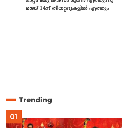
മാറ്റം ഒരു ദിവസം മുന്നേ എത്തുന്നു
മെയ് 14ന് തീയറ്ററുകളിൽ എത്തും
Trending