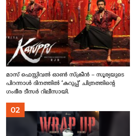
മാസ് ഫെസ്റ്റിവൽ ഓൺ സ്‌ക്രീൻ – സൂര്യയുടെ
പിറന്നാൾ ദിനത്തിൽ ‘കറുപ്പ്’ ചിത്രത്തിന്റെ
ഗംഭീര ടീസർ റിലീസായി.