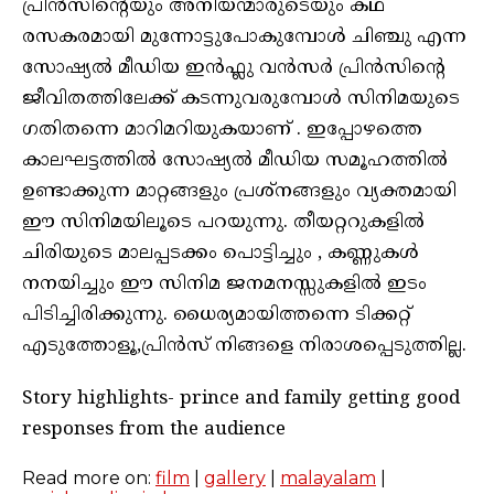
പ്രിൻസിന്റെയും അനിയന്മാരുടെയും കഥ
രസകരമായി മുന്നോട്ടുപോകുമ്പോൾ ചിഞ്ചു എന്ന
സോഷ്യൽ മീഡിയ ഇൻഫ്ലു വൻസർ പ്രിൻസിന്റെ
ജീവിതത്തിലേക്ക് കടന്നുവരുമ്പോൾ സിനിമയുടെ
ഗതിതന്നെ മാറിമറിയുകയാണ് . ഇപ്പോഴത്തെ
കാലഘട്ടത്തിൽ സോഷ്യൽ മീഡിയ സമൂഹത്തിൽ
ഉണ്ടാക്കുന്ന മാറ്റങ്ങളും പ്രശ്നങ്ങളും വ്യക്തമായി
ഈ സിനിമയിലൂടെ പറയുന്നു. തീയറ്ററുകളിൽ
ചിരിയുടെ മാലപ്പടക്കം പൊട്ടിച്ചും , കണ്ണുകൾ
നനയിച്ചും ഈ സിനിമ ജനമനസ്സുകളിൽ ഇടം
പിടിച്ചിരിക്കുന്നു. ധൈര്യമായിത്തന്നെ ടിക്കറ്റ്
എടുത്തോളൂ,പ്രിൻസ് നിങ്ങളെ നിരാശപ്പെടുത്തില്ല.
Story highlights- prince and family getting good
responses from the audience
Read more on:
film
|
gallery
|
malayalam
|