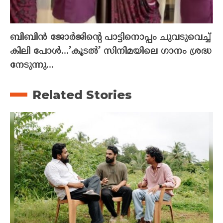
ബിബിൻ ജോർജിന്റെ പാട്ടിനൊപ്പം ചുവടുവെച്ച്
കിലി പോൾ…’കൂടൽ’ സിനിമയിലെ ഗാനം ശ്രദ്ധ
നേടുന്നു…
Related Stories