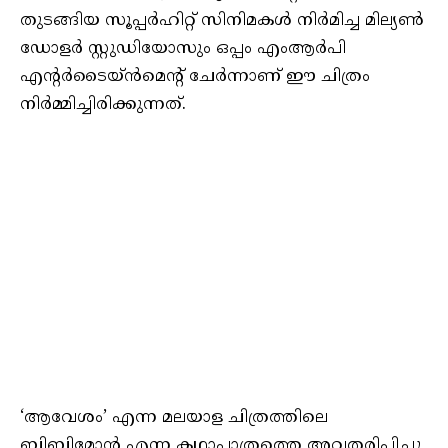
തുടങ്ങിയ സൂപ്പർഹിറ്റ് സിനിമകൾ നിർമിച്ച മില്യൺ
ഡോളർ സ്റ്റുഡിയോസും ഒപ്പം എംആർപി
എൻ്റർടൈയ്ൻമെൻ്റ് ചേർന്നാണ് ഈ ചിത്രം
നിർമ്മിച്ചിരിക്കുന്നത്.
‘ആവേശം’ എന്ന മലയാള ചിത്രത്തിലെ
ബിബിമോൻ എന്ന കഥാപാത്രത്തെ അവതരിപ്പിച്ചു