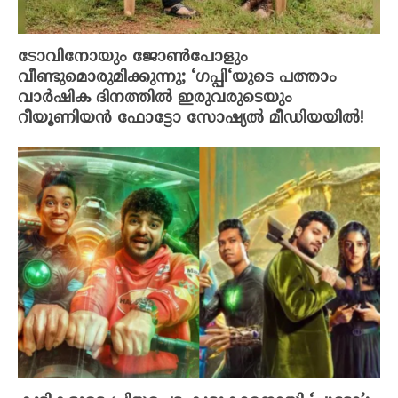
ടോവിനോയും ജോൺപോളും
വീണ്ടുമൊരുമിക്കുന്നു; ‘ഗപ്പി‘യുടെ പത്താം
വാർഷിക ദിനത്തിൽ ഇരുവരുടെയും
റീയൂണിയൻ ഫോട്ടോ സോഷ്യൽ മീഡിയയിൽ!