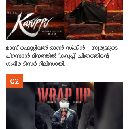
മാസ് ഫെസ്റ്റിവൽ ഓൺ സ്‌ക്രീൻ – സൂര്യയുടെ
പിറന്നാൾ ദിനത്തിൽ ‘കറുപ്പ്’ ചിത്രത്തിന്റെ
ഗംഭീര ടീസർ റിലീസായി.