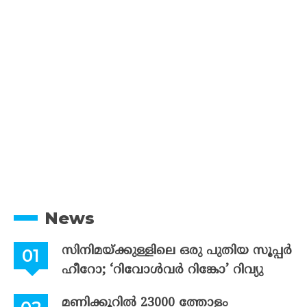
News
സിനിമയ്ക്കുള്ളിലെ ഒരു പുതിയ സൂപ്പർ
ഹീറോ; ‘റിവോൾവർ റിങ്കോ’ റിവ്യു
മണിക്കൂറിൽ 23000 ത്തോളം