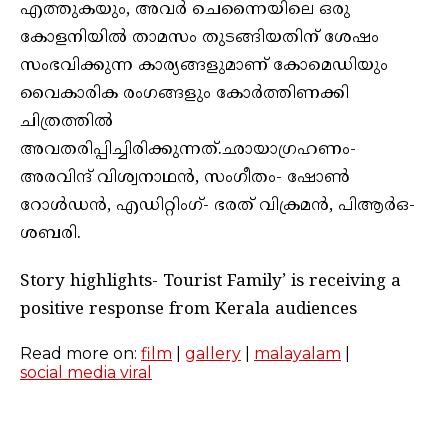
എത്തുകയും, അവർ ചെന്നൈയിലെ ഒരു
കോളനിയിൽ താമസം തുടങ്ങിയതിന് ശേഷം
സംഭവിക്കുന്ന കാര്യങ്ങളുമാണ് കോമെഡിയും
വൈകാരിക രംഗങ്ങളും കോർത്തിണക്കി
ചിത്രത്തിൽ
അവതരിപ്പിച്ചിരിക്കുന്നത്.ഛായാഗ്രഹണം-
അരവിന്ദ് വിശ്വനാഥൻ, സംഗീതം- ഷോൺ
റോൾഡൻ, എഡിറ്റിംഗ്- ഭരത് വിക്രമൻ, പിആർഒ-
ശബരി.
Story highlights- Tourist Family’ is receiving a
positive response from Kerala audiences
Read more on:
film
|
gallery
|
malayalam
|
social media viral