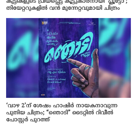
കുട്ടികളുടെ പ്രിയപ്പെട്ട കൂട്ടുകാരനായി ‘പ്ലൂട്ടോ’;
തിയേറ്ററുകളിൽ വൻ മുന്നേറ്റവുമായി ചിത്രം
‘വാഴ 2’ന് ശേഷം ഹാഷിർ നായകനാവുന്ന
പുതിയ ചിത്രം; “ഞൊടി” ടൈറ്റിൽ റിവീൽ
പോസ്റ്റർ പുറത്ത്