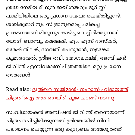
ശ്രദ്ധ നേടിയ മിഥുൻ ജയ് ശങ്കറും ടൂറിസ്റ്റ്
ഫാമിലിയിലെ ഒരു പ്രധാന വേഷം ചെയ്തിട്ടുണ്ട്.
ശശികുമാറിനും സിമ്രാനുമൊപ്പം മികച്ച
പ്രകടനമാണ് മിഥുനും കാഴ്ച്ചവെച്ചിരിക്കുന്നത്.
യോഗി ബാബു, കമലേഷ്, എം. എസ് ഭാസ്കർ,
രമേഷ് തിലക്, ഭഗവതി പെരുമാൾ, ഇളങ്കോ
കുമാരവേൽ, ശ്രീജ രവി, യോഗലക്ഷ്മി, അബിഷൻ
ജിവിന്ത് എന്നിവരാണ് ചിത്രത്തിലെ മറ്റു പ്രധാന
താരങ്ങൾ.
Read also:
ദുൽഖർ സൽമാൻ- നഹാസ് ഹിദായത്ത്
ചിത്രം ‘ഐ ആം ഗെയിം’ പൂജ ചടങ്ങ് നടന്നു
സംവിധായകൻ അബിഷൻ ജിവിന്ത് തന്നെയാണ്
ചിത്രം രചിച്ചിരിക്കുന്നത്. ശ്രീലങ്കയിൽ നിന്ന്
പലായനം ചെയ്യുന്ന ഒരു കുടുംബം രാമേശ്വരത്ത്