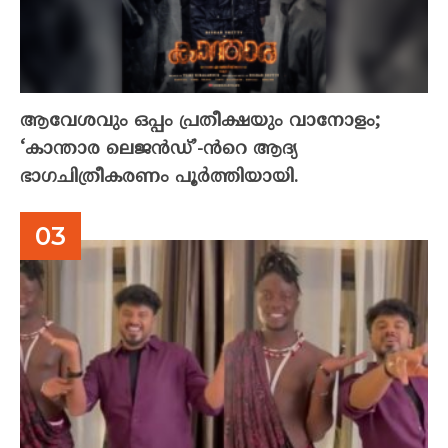
ആവേശവും ഒപ്പം പ്രതീക്ഷയും വാനോളം;
‘കാന്താര ലെജൻഡ്’-ൻറെ ആദ്യ
ഭാഗചിത്രീകരണം പൂർത്തിയായി.