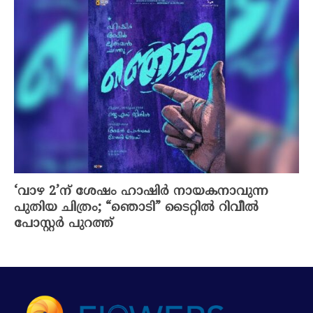
‘വാഴ 2’ന് ശേഷം ഹാഷിർ നായകനാവുന്ന
പുതിയ ചിത്രം; “ഞൊടി” ടൈറ്റിൽ റിവീൽ
പോസ്റ്റർ പുറത്ത്