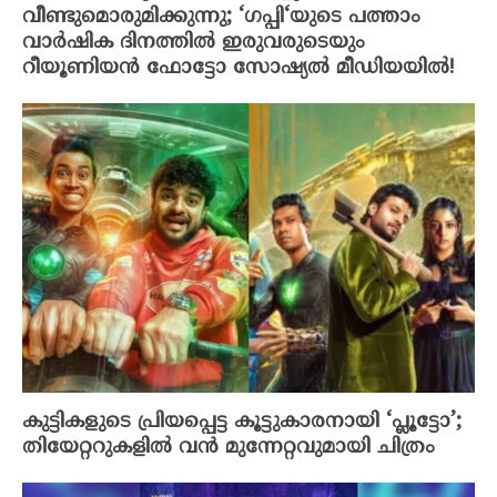
വീണ്ടുമൊരുമിക്കുന്നു; ‘ഗപ്പി‘യുടെ പത്താം
വാർഷിക ദിനത്തിൽ ഇരുവരുടെയും
റീയൂണിയൻ ഫോട്ടോ സോഷ്യൽ മീഡിയയിൽ!
കുട്ടികളുടെ പ്രിയപ്പെട്ട കൂട്ടുകാരനായി ‘പ്ലൂട്ടോ’;
തിയേറ്ററുകളിൽ വൻ മുന്നേറ്റവുമായി ചിത്രം