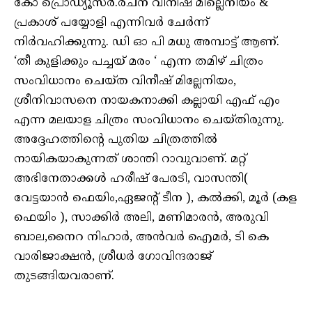
കോ പ്രൊഡ്യൂസർ.രചന വിനീഷ് മില്ലെനിയം &
പ്രകാശ് പയ്യോളി എന്നിവർ ചേർന്ന്
നിർവഹിക്കുന്നു. ഡി ഓ പി മധു അമ്പാട്ട് ആണ്.
‘തീ കുളിക്കും പച്ചയ് മരം ‘ എന്ന തമിഴ് ചിത്രം
സംവിധാനം ചെയ്ത വിനീഷ് മില്ലേനിയം,
ശ്രീനിവാസനെ നായകനാക്കി കല്ലായി എഫ് എം
എന്ന മലയാള ചിത്രം സംവിധാനം ചെയ്തിരുന്നു.
അദ്ദേഹത്തിന്റെ പുതിയ ചിത്രത്തിൽ
നായികയാകുന്നത് ശാന്തി റാവുവാണ്. മറ്റ്
അഭിനേതാക്കൾ ഹരീഷ് പേരടി, വാസന്തി(
വേട്ടയാൻ ഫെയിം,ഏജന്റ് ടീന ), കൽക്കി, മൂർ (കള
ഫെയിം ), സാക്കിർ അലി, മണിമാരൻ, അരുവി
ബാല,നൈറ നിഹാർ, അൻവർ ഐമർ, ടി കെ
വാരിജാക്ഷൻ, ശ്രീധർ ഗോവിന്ദരാജ്
തുടങ്ങിയവരാണ്.