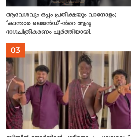
ആവേശവും ഒപ്പം പ്രതീക്ഷയും വാനോളം;
‘കാന്താര ലെജൻഡ്’-ൻറെ ആദ്യ
ഭാഗചിത്രീകരണം പൂർത്തിയായി.