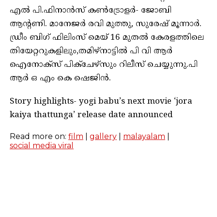
എൽ പി.ഫിനാൻസ് കൺട്രോളർ- ജോബി
ആന്റണി. മാനേജർ രവി മുത്തു, സുരേഷ് മൂന്നാർ.
ഡ്രീം ബിഗ് ഫിലിംസ് മെയ് 16 മുതൽ കേരളത്തിലെ
തിയേറ്ററുകളിലും,തമിഴ്നാട്ടിൽ പി വി ആർ
ഐനോക്സ് പിക്ചേഴ്സും റിലീസ് ചെയ്യുന്നു.പി
ആർ ഒ എം കെ ഷെജിൻ.
Story highlights- yogi babu’s next movie ‘jora
kaiya thattunga’ release date announced
Read more on:
film
|
gallery
|
malayalam
|
social media viral