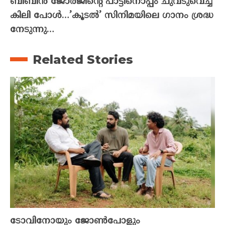
ബിബിൻ ജോർജിന്റെ പാട്ടിനൊപ്പം ചുവടുവെച്ച്
കിലി പോൾ…’കൂടൽ’ സിനിമയിലെ ഗാനം ശ്രദ്ധ
നേടുന്നു…
Related Stories
ടോവിനോയും ജോൺപോളും