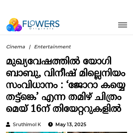
Cinema
Entertainment
മുഖ്യവേഷത്തിൽ യോഗി
ബാബു, വിനീഷ് മില്ലെനിയം
സംവിധാനം : ‘ജോറാ കയ്യെ
തട്ട്ങ്കെ’ എന്ന തമിഴ് ചിത്രം
മെയ് 16ന് തിയേറ്ററുകളിൽ
Sruthimol K
May 13, 2025