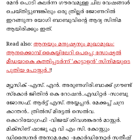
മേൻ പൊടി കലർന്ന ഗൗരവമുള്ള ചില വേഷങ്ങൾ
ചെയ്തിട്ടുണ്ടങ്കിലും ഒരു ത്രില്ലർ ജോണറിൽ
ഇറങ്ങുന്ന യോഗി ബാബുവിന്റെ ആദ്യ സിനിമ
ആയിരിക്കും ഇത്.
Read also:
ആനയും മനുഷ്യനും മുഖാമുഖം:
ആനക്കൊമ്പ് കൈയ്യിലേറി പെപ്പെ; സോഷ്യൽ
മീഡയാകെ കത്തിപ്പടർന്ന് ‘കാട്ടാളൻ’ സിനിമയുടെ
പുതിയ പോസ്റ്റർ..!
!
മ്യൂസിക് -എസ്. എൻ. അരുണഗിരി.ബാക്ക് ഗ്രൗണ്ട്
സ്കോർ ജിതിൻ കെ റോഷൻ..എഡിറ്റർ -സാബു
ജോസഫ്. ആർട്ട് എസ്. അയ്യപ്പൻ. മേക്കപ്പ് ചന്ദ്ര
കാന്തൻ.. ത്രില്‍സ് മിരട്ടൽ സെൽവ.
കൊറിയോഗ്രഫി -വിജയ് ശിവശങ്കരൻ മാസ്റ്റർ.
മിക്സിങ് ഷാജു എ വി എം സി. കോസ്റ്റും
ഡിസൈനർ അനാമ.കോ -കോർഡിനേറ്റർ സതീഷ്