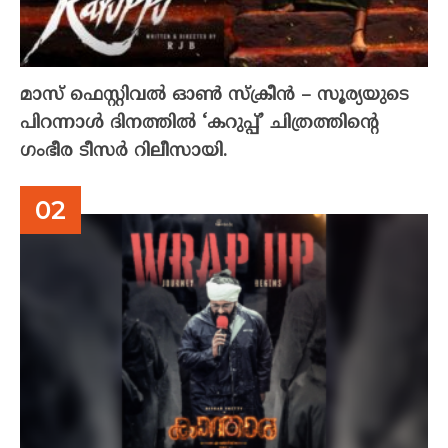
മാസ് ഫെസ്റ്റിവൽ ഓൺ സ്‌ക്രീൻ – സൂര്യയുടെ
പിറന്നാൾ ദിനത്തിൽ ‘കറുപ്പ്’ ചിത്രത്തിന്റെ
ഗംഭീര ടീസർ റിലീസായി.