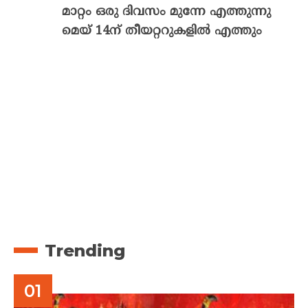
മാറ്റം ഒരു ദിവസം മുന്നേ എത്തുന്നു
മെയ് 14ന് തീയറ്ററുകളിൽ എത്തും
Trending