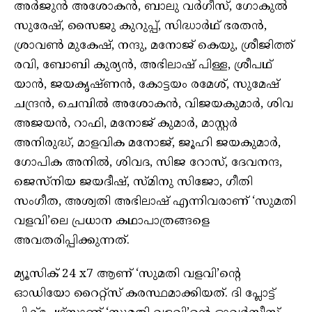
അർജുൻ അശോകൻ, ബാലു വർഗീസ്, ഗോകുൽ
സുരേഷ്, സൈജു കുറുപ്പ്, സിദ്ധാർഥ് ഭരതൻ,
ശ്രാവൺ മുകേഷ്, നന്ദു, മനോജ്‌ കെയു, ശ്രീജിത്ത്‌
രവി, ബോബി കുര്യൻ, അഭിലാഷ് പിള്ള, ശ്രീപഥ്
യാൻ, ജയകൃഷ്ണൻ, കോട്ടയം രമേശ്‌, സുമേഷ്
ചന്ദ്രൻ, ചെമ്പിൽ അശോകൻ, വിജയകുമാർ, ശിവ
അജയൻ, റാഫി, മനോജ്‌ കുമാർ, മാസ്റ്റർ
അനിരുദ്ധ്, മാളവിക മനോജ്‌, ജൂഹി ജയകുമാർ,
ഗോപിക അനിൽ, ശിവദ, സിജ റോസ്, ദേവനന്ദ,
ജെസ്‌നിയ ജയദീഷ്, സ്മിനു സിജോ, ഗീതി
സംഗീത, അശ്വതി അഭിലാഷ് എന്നിവരാണ് ‘സുമതി
വളവി’ലെ പ്രധാന കഥാപാത്രങ്ങളെ
അവതരിപ്പിക്കുന്നത്.
മ്യൂസിക് 24 x7 ആണ് ‘സുമതി വളവി’ന്റെ
ഓഡിയോ റൈറ്റ്സ് കരസ്ഥമാക്കിയത്. ദി പ്ലോട്ട്