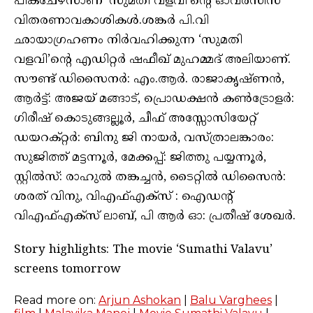
പിക്‌ചേഴ്‌സാണ് ‘സുമതി വളവി’ന്റെ ഓവർസീസ്
വിതരണാവകാശികൾ.ശങ്കർ പി.വി
ഛായാഗ്രഹണം നിർവഹിക്കുന്ന ‘സുമതി
വളവി’ന്റെ എഡിറ്റർ ഷഫീഖ് മുഹമ്മദ് അലിയാണ്.
സൗണ്ട് ഡിസൈനർ: എം.ആർ. രാജാകൃഷ്ണൻ,
ആർട്ട്: അജയ് മങ്ങാട്, പ്രൊഡക്ഷൻ കൺട്രോളർ:
ഗിരീഷ് കൊടുങ്ങല്ലൂർ, ചീഫ് അസ്സോസിയേറ്റ്
ഡയറക്റ്റർ: ബിനു ജി നായർ, വസ്ത്രാലങ്കാരം:
സുജിത്ത് മട്ടന്നൂർ, മേക്കപ്പ്: ജിത്തു പയ്യന്നൂർ,
സ്റ്റിൽസ്: രാഹുൽ തങ്കച്ചൻ, ടൈറ്റിൽ ഡിസൈൻ:
ശരത് വിനു, വിഎഫ്എക്സ് : ഐഡന്റ്
വിഎഫ്എക്സ് ലാബ്, പി ആർ ഓ: പ്രതീഷ് ശേഖർ.
Story highlights: The movie ‘Sumathi Valavu’
screens tomorrow
Read more on:
Arjun Ashokan
|
Balu Varghees
|