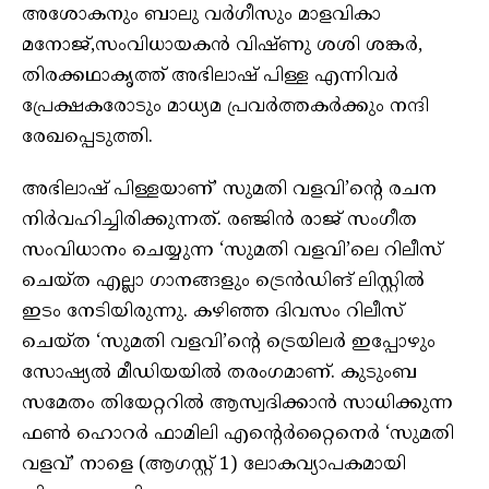
അശോകനും ബാലു വർഗീസും മാളവികാ
മനോജ്,സംവിധായകൻ വിഷ്ണു ശശി ശങ്കർ,
തിരക്കഥാകൃത്ത് അഭിലാഷ് പിള്ള എന്നിവർ
പ്രേക്ഷകരോടും മാധ്യമ പ്രവര്‍ത്തകര്‍ക്കും നന്ദി
രേഖപ്പെടുത്തി.
അഭിലാഷ് പിള്ളയാണ്’ സുമതി വളവി’ന്റെ രചന
നിർവഹിച്ചിരിക്കുന്നത്. രഞ്ജിൻ രാജ് സംഗീത
സംവിധാനം ചെയ്യുന്ന ‘സുമതി വളവി’ലെ റിലീസ്
ചെയ്ത എല്ലാ ഗാനങ്ങളും ട്രെൻഡിങ് ലിസ്റ്റിൽ
ഇടം നേടിയിരുന്നു. കഴിഞ്ഞ ദിവസം റിലീസ്
ചെയ്ത ‘സുമതി വളവി’ന്റെ ട്രെയിലർ ഇപ്പോഴും
സോഷ്യൽ മീഡിയയിൽ തരംഗമാണ്. കുടുംബ
സമേതം തിയേറ്ററിൽ ആസ്വദിക്കാൻ സാധിക്കുന്ന
ഫൺ ഹൊറർ ഫാമിലി എന്റെർറ്റൈനെർ ‘സുമതി
വളവ്’ നാളെ (ആഗസ്റ്റ് 1) ലോകവ്യാപകമായി