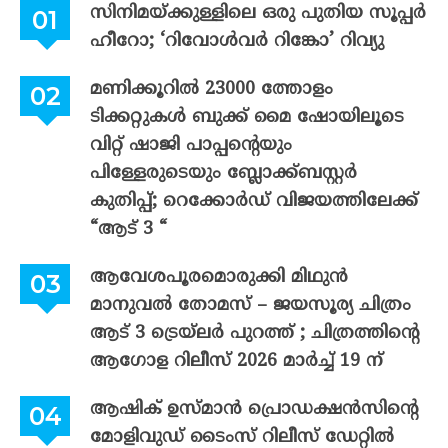
സിനിമയ്ക്കുള്ളിലെ ഒരു പുതിയ സൂപ്പർ
ഹീറോ; ‘റിവോൾവർ റിങ്കോ’ റിവ്യു
മണിക്കൂറിൽ 23000 ത്തോളം
ടിക്കറ്റുകൾ ബുക്ക് മൈ ഷോയിലൂടെ
വിറ്റ് ഷാജി പാപ്പന്റെയും
പിള്ളേരുടെയും ബ്ലോക്ക്ബസ്റ്റർ
കുതിപ്പ്; റെക്കോർഡ് വിജയത്തിലേക്ക്
“ആട് 3 “
ആവേശപൂരമൊരുക്കി മിഥുൻ
മാനുവൽ തോമസ് – ജയസൂര്യ ചിത്രം
ആട് 3 ട്രെയ്‌ലർ പുറത്ത് ; ചിത്രത്തിന്റെ
ആഗോള റിലീസ് 2026 മാർച്ച് 19 ന്
ആഷിക് ഉസ്മാൻ പ്രൊഡക്ഷൻസിന്റെ
മോളിവുഡ് ടൈംസ് റിലീസ് ഡേറ്റിൽ