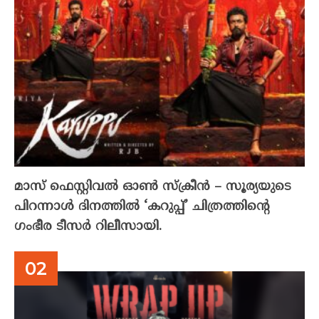
മാസ് ഫെസ്റ്റിവൽ ഓൺ സ്‌ക്രീൻ – സൂര്യയുടെ
പിറന്നാൾ ദിനത്തിൽ ‘കറുപ്പ്’ ചിത്രത്തിന്റെ
ഗംഭീര ടീസർ റിലീസായി.