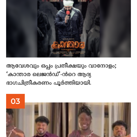
ആവേശവും ഒപ്പം പ്രതീക്ഷയും വാനോളം;
‘കാന്താര ലെജൻഡ്’-ൻറെ ആദ്യ
ഭാഗചിത്രീകരണം പൂർത്തിയായി.