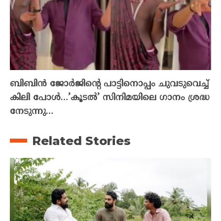
ബിബിൻ ജോർജിന്റെ പാട്ടിനൊപ്പം ചുവടുവെച്ച്
കിലി പോൾ…’കൂടൽ’ സിനിമയിലെ ഗാനം ശ്രദ്ധ
നേടുന്നു…
Related Stories