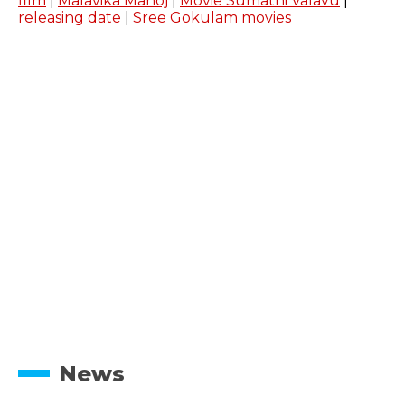
film
|
Malavika Manoj
|
Movie Sumathi Valavu
|
releasing date
|
Sree Gokulam movies
News