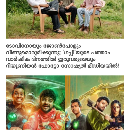
ടോവിനോയും ജോൺപോളും
വീണ്ടുമൊരുമിക്കുന്നു; ‘ഗപ്പി‘യുടെ പത്താം
വാർഷിക ദിനത്തിൽ ഇരുവരുടെയും
റീയൂണിയൻ ഫോട്ടോ സോഷ്യൽ മീഡിയയിൽ!