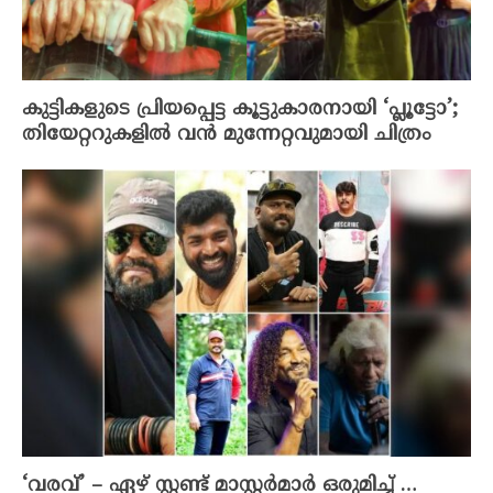
കുട്ടികളുടെ പ്രിയപ്പെട്ട കൂട്ടുകാരനായി ‘പ്ലൂട്ടോ’;
തിയേറ്ററുകളിൽ വൻ മുന്നേറ്റവുമായി ചിത്രം
‘വരവ്’ – ഏഴ് സ്റ്റണ്ട് മാസ്റ്റർമാർ ഒരുമിച്ച് …