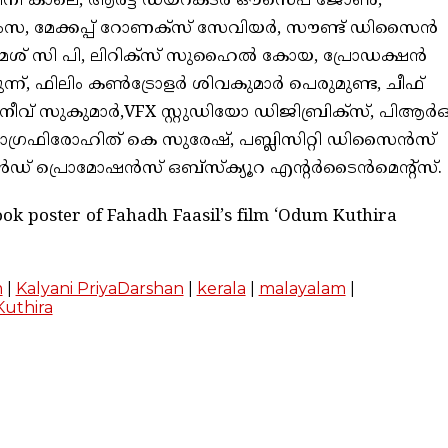
ി കാലെ, ആർട്ട്‌ ഡയറക്ടർ ഔസെപ് ജോൺ,
സ, മേക്കപ്പ് റോണക്സ് സേവിയർ, സൗണ്ട് ഡിസൈൻ
രമേശ്‌ സി പി, ലിറിക്സ് സുഹൈൽ കോയ, പ്രോഡക്ഷൻ
ന്ന്, ഫിലിം കൺട്രോളർ ശിവകുമാർ പെരുമുണ്ട, ചീഫ്
് സുകുമാർ,VFX സ്റ്റുഡിയോ ഡിജിബ്രിക്‌സ്, പിആർ
്ടോഗ്രഫിരോഹിത് കെ സുരേഷ്, പബ്ലിസിറ്റി ഡിസൈൻസ്
് ആൻഡ് പ്രൊമോഷൻസ് ഒബ്സ്ക്യൂറ എന്റർടൈൻമെന്റ്സ്.
ook poster of Fahadh Faasil’s film ‘Odum Kuthira
m
|
Kalyani PriyaDarshan
|
kerala
|
malayalam
|
uthira