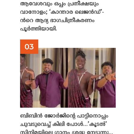
ആവേശവും ഒപ്പം പ്രതീക്ഷയും
വാനോളം; ‘കാന്താര ലെജൻഡ്’-
ൻറെ ആദ്യ ഭാഗചിത്രീകരണം
പൂർത്തിയായി.
ബിബിൻ ജോർജിന്റെ പാട്ടിനൊപ്പം
ചുവടുവെച്ച് കിലി പോൾ…’കൂടൽ’
സിനിമയിലെ ഗാനം ശ്രദ്ധ നേടുന്നു…