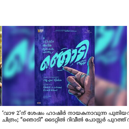
‘വാഴ 2’ന് ശേഷം ഹാഷിർ നായകനാവുന്ന പുതിയ
ചിത്രം; “ഞൊടി” ടൈറ്റിൽ റിവീൽ പോസ്റ്റർ പുറത്ത്