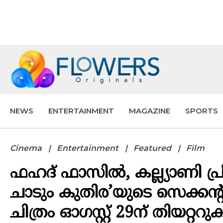
NEWS
ENTERTAINMENT
MAGAZINE
SPORTS
Cinema
Entertainment
Featured
Film
ഫഹദ് ഫാസിൽ, കല്ല്യാണി പ്
ചാടും കുതിര’യുടെ സെക്കന്റ്‌ ല
ചിത്രം ഓഗസ്റ്റ് 29ന് തിയറ്ററ