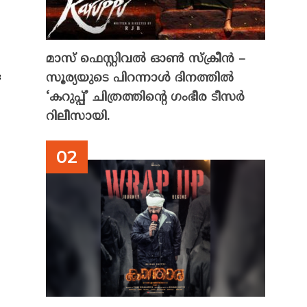
മാസ് ഫെസ്റ്റിവൽ ഓൺ സ്‌ക്രീൻ –
ഒ
സൂര്യയുടെ പിറന്നാൾ ദിനത്തിൽ
‘കറുപ്പ്’ ചിത്രത്തിന്റെ ഗംഭീര ടീസർ
റിലീസായി.