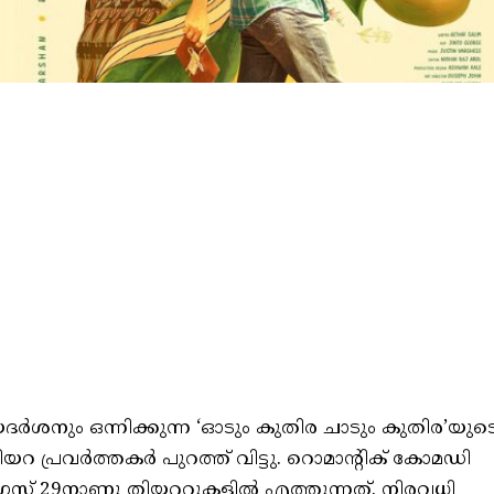
ദർശനും ഒന്നിക്കുന്ന ‘ഓടും കുതിര ചാടും കുതിര’യുട
അണിയറ പ്രവർത്തകർ പുറത്ത് വിട്ടു. റൊമാന്റിക് കോമഡി
റ്റ് 29നാണു തിയറ്ററുകളിൽ എത്തുന്നത്. നിരവധി