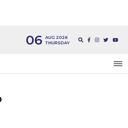
06
AUG 2026
THURSDAY
ര