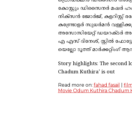
പ്രൊഡക്ഷൻ ഡിസൈൻ അശ്വിന
കോസ്റ്റും ഡിസൈനർ മഷർ ഹം
നിക്സൻ ജോർജ്, കളറിസ്റ്റ് 
കണ്ട്രോളർ സുധർമൻ വള്ളിക്കു
അസോസിയേറ്റ് ഡയറക്ടർ അനീവ
എ എസ് ദിനേശ്, സ്റ്റിൽ ഫോട
യെല്ലോ ടൂത്ത് മാർക്കറ്റിംഗ
Story highlights: The second l
Chadum Kuthira’ is out
Read more on:
fahad fasail
|
fil
Movie Odum Kuthira Chadum K