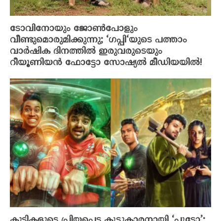
ടോവിനോയും ജോൺപോളും
വീണ്ടുമൊരുമിക്കുന്നു; ‘ഗപ്പി‘യുടെ പത്താം
വാർഷിക ദിനത്തിൽ ഇരുവരുടെയും
റീയൂണിയൻ ഫോട്ടോ സോഷ്യൽ മീഡിയയിൽ!
കുട്ടികളുടെ പ്രിയപ്പെട്ട കൂട്ടുകാരനായി ‘പ്ലൂട്ടോ’;