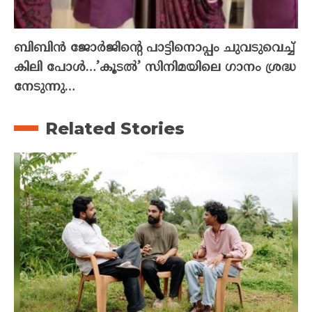
ബിബിൻ ജോർജിന്റെ പാട്ടിനൊപ്പം ചുവടുവെച്ച്
കിലി പോൾ…’കൂടൽ’ സിനിമയിലെ ഗാനം ശ്രദ്ധ
നേടുന്നു…
Related Stories