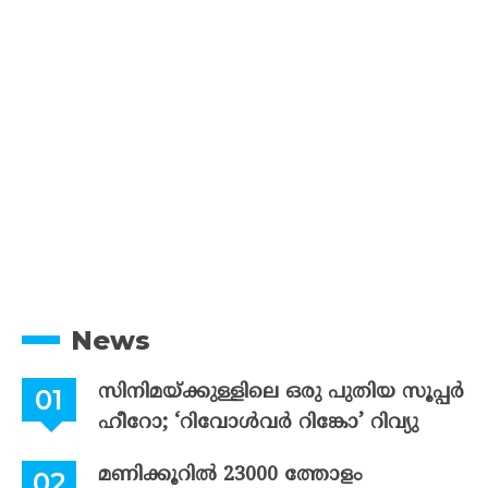
News
സിനിമയ്ക്കുള്ളിലെ ഒരു പുതിയ സൂപ്പർ
ഹീറോ; ‘റിവോൾവർ റിങ്കോ’ റിവ്യു
മണിക്കൂറിൽ 23000 ത്തോളം