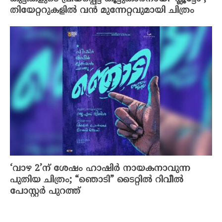
തിയേറ്ററുകളിൽ വൻ മുന്നേറ്റവുമായി ചിത്രം
‘വാഴ 2’ന് ശേഷം ഹാഷിർ നായകനാവുന്ന
പുതിയ ചിത്രം; “ഞൊടി” ടൈറ്റിൽ റിവീൽ
പോസ്റ്റർ പുറത്ത്