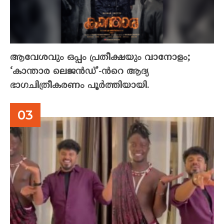
ആവേശവും ഒപ്പം പ്രതീക്ഷയും വാനോളം;
‘കാന്താര ലെജൻഡ്’-ൻറെ ആദ്യ
ഭാഗചിത്രീകരണം പൂർത്തിയായി.