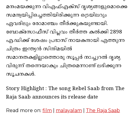
മനംമയക്കുന്ന വിഎഫ്എക്സ് ദൃശ്യങ്ങളുമൊക്കെ
സമന്വയിപ്പിച്ചെത്തിയിരിക്കുന്ന ട്രെയിലറും
ഏവരിലും രോമാഞ്ചം തീർക്കുകയുണ്ടായി.
ബോക്സോഫീസ് വിപ്ലവം തീർത്ത കൽക്കി 2898
എ.ഡിക്ക് ശേഷം പ്രഭാസ് നായകനായി എത്തുന്ന
ചിത്രം ഇന്ത്യൻ സിനിമയിൽ
സമാനതകളില്ലാത്തൊരു സൂപ്പർ നാച്ച്വറൽ ദൃശ്യ
വിരുന്ന് തന്നെയാകും ചിത്രമെന്നാണ് ലഭിക്കുന്ന
സൂചനകൾ.
Story Highlight : The song Rebel Saab from The
Raja Saab announces its release date
Read more on:
film
|
malayalam
|
The Raja Saab