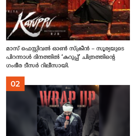
മാസ് ഫെസ്റ്റിവൽ ഓൺ സ്‌ക്രീൻ – സൂര്യയുടെ
പിറന്നാൾ ദിനത്തിൽ ‘കറുപ്പ്’ ചിത്രത്തിന്റെ
ഗംഭീര ടീസർ റിലീസായി.