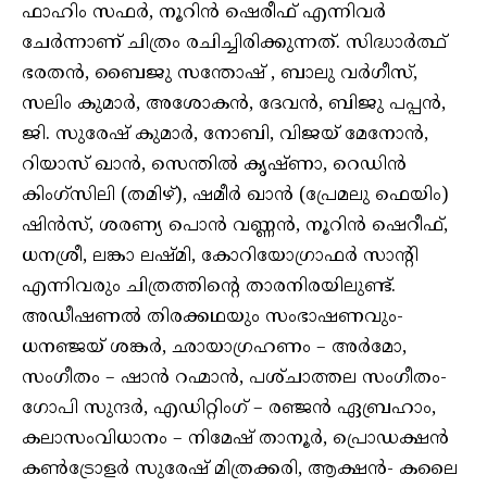
ഫാഹിം സഫർ, നൂറിൻ ഷെരീഫ് എന്നിവർ
ചേർന്നാണ് ചിത്രം രചിച്ചിരിക്കുന്നത്. സിദ്ധാർത്ഥ്
ഭരതൻ, ബൈജു സന്തോഷ് , ബാലു വർഗീസ്,
സലിം കുമാർ, അശോകൻ, ദേവൻ, ബിജു പപ്പൻ,
ജി. സുരേഷ് കുമാർ, നോബി, വിജയ് മേനോൻ,
റിയാസ് ഖാൻ, സെന്തിൽ കൃഷ്ണാ, റെഡിൻ
കിംഗ്സിലി (തമിഴ്), ഷമീർ ഖാൻ (പ്രേമലു ഫെയിം)
ഷിൻസ്, ശരണ്യ പൊൻ വണ്ണൻ, നൂറിൻ ഷെറീഫ്,
ധനശ്രീ, ലങ്കാ ലഷ്മി, കോറിയോഗ്രാഫർ സാൻ്റി
എന്നിവരും ചിത്രത്തിന്റെ താരനിരയിലുണ്ട്.
അഡീഷണൽ തിരക്കഥയും സംഭാഷണവും-
ധനഞ്ജയ് ശങ്കർ, ഛായാഗ്രഹണം – അർമോ,
സംഗീതം – ഷാൻ റഹ്മാൻ, പശ്‌ചാത്തല സംഗീതം-
ഗോപി സുന്ദർ, എഡിറ്റിംഗ് – രഞ്ജൻ ഏബ്രഹാം,
കലാസംവിധാനം – നിമേഷ് താനൂർ, പ്രൊഡക്ഷൻ
കൺട്രോളർ സുരേഷ് മിത്രക്കരി, ആക്ഷൻ- കലൈ