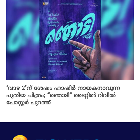
‘വാഴ 2’ന് ശേഷം ഹാഷിർ നായകനാവുന്ന
പുതിയ ചിത്രം; “ഞൊടി” ടൈറ്റിൽ റിവീൽ
പോസ്റ്റർ പുറത്ത്