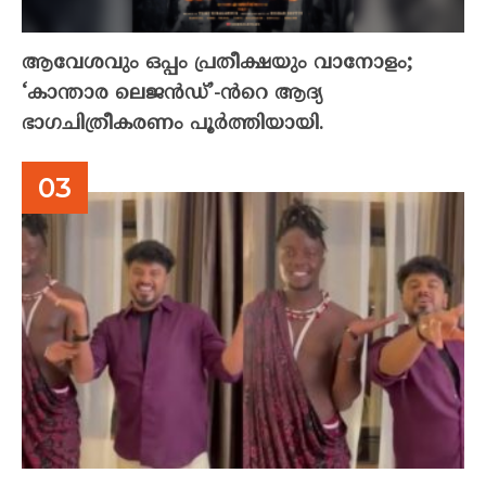
ആവേശവും ഒപ്പം പ്രതീക്ഷയും വാനോളം;
‘കാന്താര ലെജൻഡ്’-ൻറെ ആദ്യ
ഭാഗചിത്രീകരണം പൂർത്തിയായി.