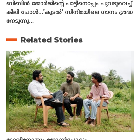
ബിബിൻ ജോർജിന്റെ പാട്ടിനൊപ്പം ചുവടുവെച്ച്
കിലി പോൾ…’കൂടൽ’ സിനിമയിലെ ഗാനം ശ്രദ്ധ
നേടുന്നു…
Related Stories