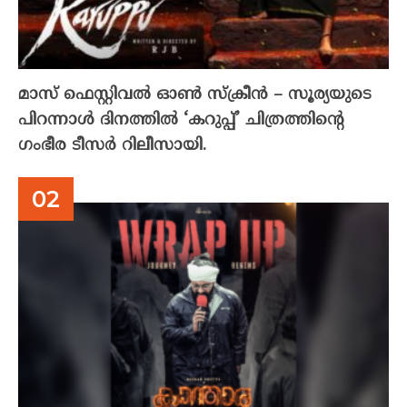
മാസ് ഫെസ്റ്റിവൽ ഓൺ സ്‌ക്രീൻ – സൂര്യയുടെ
പിറന്നാൾ ദിനത്തിൽ ‘കറുപ്പ്’ ചിത്രത്തിന്റെ
ഗംഭീര ടീസർ റിലീസായി.