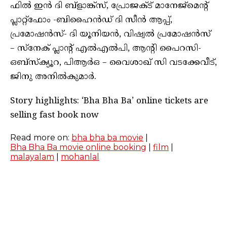
ഫിൽ ഇൻ ദി ബ്ളാങ്ക്സ്, പ്രോജക്ട് മാനേജ്മെന്റ്
പ്ലാറ്റ്ഫോം -ബിഹൈൻഡ് ദി സീൻ ആപ്പ്,
പ്രമോഷൻസ്- ദി യൂനിയൻ, വിഷ്വൽ പ്രമോഷൻസ്
– സ്‌നേക് പ്ലാന്റ് എൽഎൽപി, ആന്റി പൈറസി-
ഒബ്സ്ക്യൂറ, പിആർഒ – വൈശാഖ് സി വടക്കേവീട്,
ജിനു അനിൽകുമാർ.
Story highlights: ‘Bha Bha Ba’ online tickets are
selling fast book now
Read more on:
bha bha ba movie
|
Bha Bha Ba movie online booking
|
film
|
malayalam
|
mohanlal