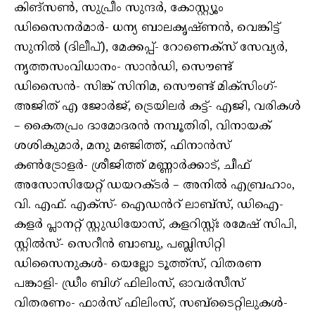
കിങ്സൺ, സുപ്രീം സുന്ദർ, കോസ്റ്റ്യൂം
ഡിസൈനർമാർ- ധന്യ ബാലകൃഷ്ണൻ, വെങ്കിട്ട്
സുനിൽ (ദിലീപ്), മേക്കപ്പ്- റോണെക്സ് സേവ്യർ,
നൃത്തസംവിധാനം- സാൻഡി, സൌണ്ട്
ഡിസൈൻ- സിങ്ക് സിനിമ, സൌണ്ട് മിക്സിംഗ്-
അജിത് എ ജോർജ്, ട്രെയിലർ കട്ട്- എജി, വരികൾ
– കൈതപ്രം ദാമോദരൻ നമ്പൂതിരി, വിനായക്
ശശികുമാർ, മനു മഞ്ജിത്ത്, ഫിനാൻസ്
കൺട്രോളർ- ശ്രീജിത്ത് മണ്ണാർക്കാട്, ചീഫ്
അസോസിയേറ്റ് ഡയറക്ടർ – അനിൽ എബ്രഹാം,
വി. എഫ്. എക്സ്- ഐഡൻറ് ലാബ്സ്, ഡിഐ-
കളർ പ്ലാനറ്റ് സ്റ്റുഡിയോസ്, കളറിസ്റ്റ്ഃ രമേഷ് സിപി,
സ്റ്റിൽസ്- സെറീൻ ബാബു, പബ്ലിസിറ്റി
ഡിസൈനുകൾ- യെല്ലോ ടൂത്ത്സ്, വിതരണ
പങ്കാളി- ഡ്രീം ബിഗ് ഫിലിംസ്, ഓവർസീസ്
വിതരണം- ഫാർസ് ഫിലിംസ്, സബ്ടൈറ്റിലുകൾ-