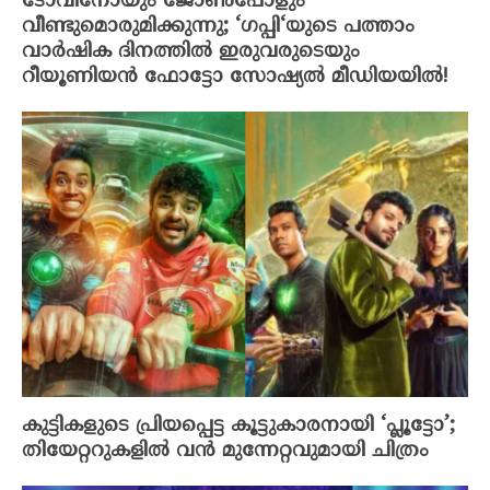
ടോവിനോയും ജോൺപോളും
വീണ്ടുമൊരുമിക്കുന്നു; ‘ഗപ്പി‘യുടെ പത്താം
വാർഷിക ദിനത്തിൽ ഇരുവരുടെയും
റീയൂണിയൻ ഫോട്ടോ സോഷ്യൽ മീഡിയയിൽ!
കുട്ടികളുടെ പ്രിയപ്പെട്ട കൂട്ടുകാരനായി ‘പ്ലൂട്ടോ’;
തിയേറ്ററുകളിൽ വൻ മുന്നേറ്റവുമായി ചിത്രം