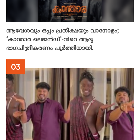
ആവേശവും ഒപ്പം പ്രതീക്ഷയും വാനോളം;
‘കാന്താര ലെജൻഡ്’-ൻറെ ആദ്യ
ഭാഗചിത്രീകരണം പൂർത്തിയായി.