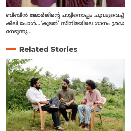
ബിബിൻ ജോർജിന്റെ പാട്ടിനൊപ്പം ചുവടുവെച്ച്
കിലി പോൾ…’കൂടൽ’ സിനിമയിലെ ഗാനം ശ്രദ്ധ
നേടുന്നു…
Related Stories