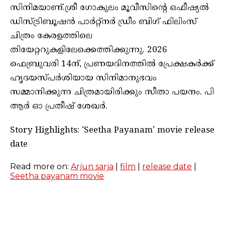
സിനിമയാണ്.ശ്രീ ഗോകുലം മൂവീസിന്റെ ഒഫീഷ്യൽ
ഡിസ്ട്രിബൂഷൻ പാർറ്റ്നർ ഡ്രീം ബിഗ് ഫിലിംസ്
ചിത്രം കേരളത്തിലെ
തിയേറ്ററുകളിലേക്കെത്തിക്കുന്നു. 2026
ഫെബ്രുവരി 14ന്, പ്രണയദിനത്തിൽ പ്രേക്ഷകർക്ക്
ഹൃദയസ്പർശിയായ സിനിമാനുഭവം
സമ്മാനിക്കുന്ന ചിത്രമായിരിക്കും സീതാ പയനം. പി
ആർ ഓ പ്രതീഷ് ശേഖർ.
Story Highlights: ‘Seetha Payanam’ movie release
date
Read more on:
Arjun sarja
|
film
|
release date
|
Seetha payanam movie