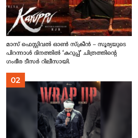
മാസ് ഫെസ്റ്റിവൽ ഓൺ സ്‌ക്രീൻ – സൂര്യയുടെ
പിറന്നാൾ ദിനത്തിൽ ‘കറുപ്പ്’ ചിത്രത്തിന്റെ
ഗംഭീര ടീസർ റിലീസായി.