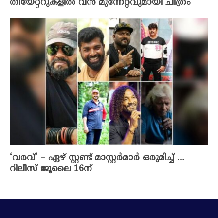
തിയേറ്ററുകളിൽ വൻ മുന്നേറ്റവുമായി ചിത്രം
‘വരവ്’ – ഏഴ് സ്റ്റണ്ട് മാസ്റ്റർമാർ ഒരുമിച്ച് …
റിലീസ് ജൂലൈ 16ന്