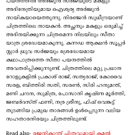
പയനത്തിൽ അർജുൻ സർജയുടെ മകളും
അഭിനേത്രിയുമായ ഐശ്വര്യ അർജുൻ
നായികയായെത്തുന്നു. നിരഞ്ജൻ സുധീന്ദ്രയാണ്
ചിത്രത്തിലെ നായകൻ. അച്ഛനും മകളും ഒരുമിച്ച്
അഭിനയിക്കുന്ന ചിത്രമെന്ന നിലയിലും സീതാ
യാത്ര ശ്രദ്ധേയമാകുന്നു. കന്നഡ ആക്ഷൻ സൂപ്പർ
സ്റ്റാർ ധ്രുവ സർജയും ശ്രേദ്ധേയമായ
കഥാപാത്രത്തെ സീതാ പയനത്തിൽ
അവതരിപ്പിക്കുന്നുണ്ട്. ചിത്രത്തിലെ മറ്റു പ്രധാന
റോളുകളിൽ പ്രകാശ് രാജ്, സത്യരാജ്, കോവൈ
സരള, ബിത്തിരി സതി, സരൺ, സിരി ഹനുമന്ത്,
മണി ചന്ദന, സുമിത്ര, പോസാനി കൃഷ്ണ മൂർത്തി,
ജബർദസ്ത് ഫണി, നര്ര ശ്രീനു, ഫിഷ് വെങ്കട്ട്
തുടങ്ങിയ പ്രമുഖ താരങ്ങൾ ഉൾപ്പെടുന്ന വലിയ
സഹതാരനിരയും ചിത്രത്തിലുണ്ട്.
Read also-
രജനികാന്ത് ചിത്രവുമായി കമൽ