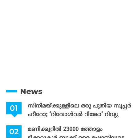
News
സിനിമയ്ക്കുള്ളിലെ ഒരു പുതിയ സൂപ്പർ
ഹീറോ; ‘റിവോൾവർ റിങ്കോ’ റിവ്യു
മണിക്കൂറിൽ 23000 ത്തോളം