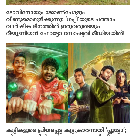
ടോവിനോയും ജോൺപോളും
വീണ്ടുമൊരുമിക്കുന്നു; ‘ഗപ്പി‘യുടെ പത്താം
വാർഷിക ദിനത്തിൽ ഇരുവരുടെയും
റീയൂണിയൻ ഫോട്ടോ സോഷ്യൽ മീഡിയയിൽ!
കുട്ടികളുടെ പ്രിയപ്പെട്ട കൂട്ടുകാരനായി ‘പ്ലൂട്ടോ’;