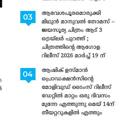
ആവേശപൂരമൊരുക്കി
മിഥുൻ മാനുവൽ തോമസ് –
ജയസൂര്യ ചിത്രം ആട് 3
ട്രെയ്‌ലർ പുറത്ത് ;
ചിത്രത്തിന്റെ ആഗോള
റിലീസ് 2026 മാർച്ച് 19 ന്
ആഷിക് ഉസ്മാൻ
പ്രൊഡക്ഷൻസിന്റെ
െ
മോളിവുഡ് ടൈംസ് റിലീസ്
ർ
ഡേറ്റിൽ മാറ്റം ഒരു ദിവസം
മുന്നേ എത്തുന്നു മെയ് 14ന്
തീയറ്ററുകളിൽ എത്തും