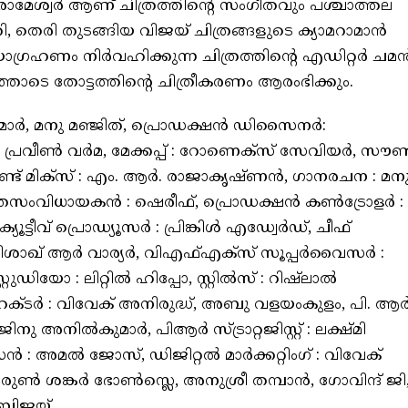
്വർ ആണ് ചിത്രത്തിന്റെ സംഗീതവും പശ്ചാത്തല
ി, തെരി തുടങ്ങിയ വിജയ് ചിത്രങ്ങളുടെ ക്യാമറാമാൻ
ാഗ്രഹണം നിർവഹിക്കുന്ന ചിത്രത്തിന്റെ എഡിറ്റർ ചമ
തോടെ തോട്ടത്തിന്റെ ചിത്രീകരണം ആരംഭിക്കും.
ർ, മനു മഞ്ജിത്, പ്രൊഡക്ഷൻ ഡിസൈനർ:
 പ്രവീൺ വർമ, മേക്കപ്പ് : റോണെക്സ് സേവിയർ, സൗണ്ട
്ട് മിക്സ് : എം. ആർ. രാജാകൃഷ്ണൻ, ഗാനരചന : മന
ൃത്തസംവിധായകൻ : ഷെരീഫ്, പ്രൊഡക്ഷൻ കൺട്രോളർ :
ട്ടീവ് പ്രൊഡ്യൂസർ : പ്രിങ്കിൾ എഡ്വേർഡ്, ചീഫ്
ിശാഖ് ആർ വാര്യർ, വിഎഫ്എക്സ് സൂപ്പർവൈസർ :
റുഡിയോ : ലിറ്റിൽ ഹിപ്പോ, സ്റ്റിൽസ് : റിഷ്ലാൽ
യറക്ടർ : വിവേക് അനിരുദ്ധ്, അബു വളയംകുളം, പി. ആർ
നു അനിൽകുമാർ, പിആർ സ്ട്രാറ്റജിസ്റ്റ് : ലക്ഷ്മി
ൈൻ : അമൽ ജോസ്, ഡിജിറ്റൽ മാർക്കറ്റിംഗ് : വിവേക്
രുൺ ശങ്കർ ഭോൺസ്ലെ, അനുശ്രീ തമ്പാൻ, ഗോവിന്ദ് ജി
ബിജയ്.