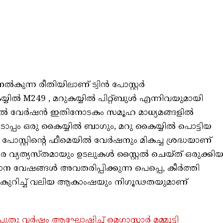
കുന്ന രീതിയിലാണ് ട്വിൻ പോസ്റ്റർ
ൈയ്യിൽ M249 , മറുകയ്യിൽ പിറ്റ്ബുൾ എന്നിവയുമായി
 മെയിൽ വേർഷൻ ഇതിനോടകം സമൂഹ മാധ്യമങ്ങളിൽ
പ്പം ഒരു കൈയ്യിൽ ബാഗും, മറു കൈയ്യിൽ പൊട്ടിയ
പോസ്റ്റിൻ്റെ ഫീമെയിൽ വേർഷനും മികച്ച ശ്രദ്ധയാണ്
ളരെ വ്യത്യസ്തമായും ഉടലുകൾ സ്റ്റൈൽ ചെയ്ത് ഒരുക്കി
ധാന വേഷങ്ങൾ അവതരിപ്പിക്കുന്ന പെപ്പെ, കീർത്തി
 കുറിച്ച് വലിയ ആകാംഷയും നിഗൂഢതയുമാണ്
ിൽ പുതു വർഷം ആഘോഷിച്ച് മെഗാസ്റ്റാർ മമ്മൂട്ടി