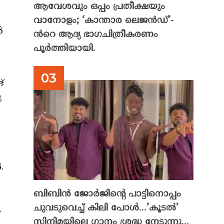
ആവേശവും ഒപ്പം പ്രതീക്ഷയും
വാനോളം; ‘കാന്താര ലെജൻഡ്’-
ൻ
ൻറെ ആദ്യ ഭാഗചിത്രീകരണം
പൂർത്തിയായി.
്
ു
.
ബിബിൻ ജോർജിന്റെ പാട്ടിനൊപ്പം
ചുവടുവെച്ച് കിലി പോൾ…’കൂടൽ’
,
സിനിമയിലെ ഗാനം ശ്രദ്ധ നേടുന്നു…