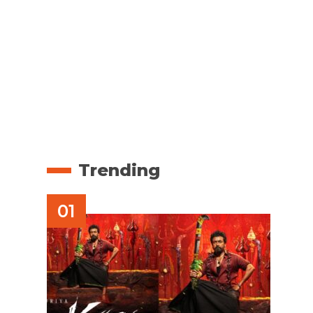
Trending
യ