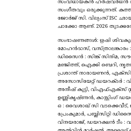
സംവിധായകൻ ഹർഷവർധൻ രാമേശ
സംഗീതവും ഒരുക്കുന്നത്. കത്ത
ജോർജ് സി. വില്യംസ് ISC ഛായ
ചാക്കോ ആണ്. 2026 തുടക്കത്
സംഭാഷണങ്ങൾ: ഋഷി ശിവകുമാ
മോഹൻദാസ്, വസ്ത്രാലങ്കാരം :
ഡിസൈൻ : സിങ്ക് സിനിമ, സൗണ
മഞ്ജിത്ത്, ഐക്കി ബെറി, ന
പ്രശാന്ത് നാരായണൻ, എക്സിക്യൂ
അസോസിയേറ്റ് ഡയറക്ടർ : വ
അനീഷ് കുട്ടി, വിഎഫ്എക്സ് സ്റ്
ഉണ്ണികൃഷ്ണൻ, കാസ്റ്റിംഗ് ഡ
ഒ : വൈശാഖ് സി വടക്കെവീട്, ജി
പ്രേംകുമാർ, പബ്ലിസിറ്റി ഡിസ
വിനയരാജ്, ഡയറക്ഷൻ ടീം : വ
ആൽവിൻ മാർഷൽ, അദ്വൈദ് 