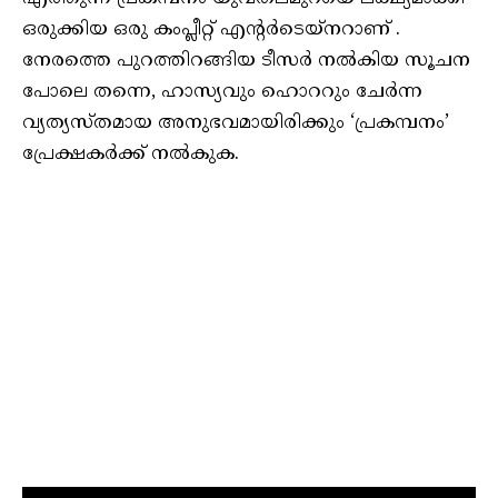
ഒരുക്കിയ ഒരു കംപ്ലീറ്റ് എന്റർടെയ്നറാണ് .
നേരത്തെ പുറത്തിറങ്ങിയ ടീസർ നൽകിയ സൂചന
പോലെ തന്നെ, ഹാസ്യവും ഹൊററും ചേർന്ന
വ്യത്യസ്തമായ അനുഭവമായിരിക്കും ‘പ്രകമ്പനം’
പ്രേക്ഷകർക്ക് നൽകുക.