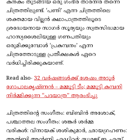
കനകം തുടങ്ങിയ ഒരു ഗംഭീര താരനിര തന്നെ
ചിത്രത്തിലുണ്ട്. ‘പണി’ എന്ന ചിത്രത്തിലെ
ശക്തമായ വില്ലൻ കഥാപാത്രത്തിലൂടെ
ശ്രദ്ധേയനായ സാഗർ സൂര്യയും സ്വതസിദ്ധമായ
ഹാസ്യശൈലിയുള്ള ഗണപതിയും
ഒരുമിക്കുമ്പോൾ ‘പ്രകമ്പനം’ എന്ന
ചിത്രത്തോടുള്ള പ്രതീക്ഷകൾ ഏറെ
വർധിച്ചിരിക്കുകയാണ്.
Read also-
32 വർഷങ്ങൾക്ക് ശേഷം അടൂർ
ഗോപാലകൃഷ്ണൻ – മമ്മൂട്ടി ടീം; മമ്മൂട്ടി കമ്പനി
നിർമ്മിക്കുന്ന “പദയാത്ര” ആരംഭിച്ചു
ചിത്രത്തിന്റെ സംഗീതം: ബിബിൻ അശോക്,
പശ്ചാത്തല സംഗീതം: ശങ്കർ ശർമ്മ
വരികൾ: വിനായക് ശശികുമാർ, ഛായഗ്രഹണം:
ആൽബി ആന്റണി, എഡിറ്റർ: സൂരജ് ഇ. എസ്,