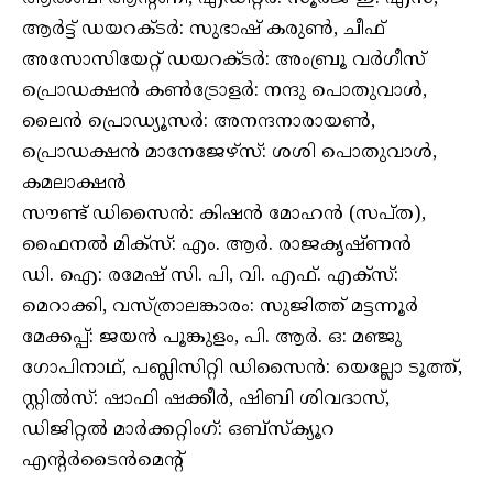
ആർട്ട് ഡയറക്ടർ: സുഭാഷ് കരുൺ, ചീഫ്
അസോസിയേറ്റ് ഡയറക്ടർ: അംബ്രൂ വർഗീസ്
പ്രൊഡക്ഷൻ കൺട്രോളർ: നന്ദു പൊതുവാൾ,
ലൈൻ പ്രൊഡ്യൂസർ: അനന്ദനാരായൺ,
പ്രൊഡക്ഷൻ മാനേജേഴ്സ്: ശശി പൊതുവാൾ,
കമലാക്ഷൻ
സൗണ്ട് ഡിസൈൻ: കിഷൻ മോഹൻ (സപ്ത),
ഫൈനൽ മിക്സ്: എം. ആർ. രാജകൃഷ്ണൻ
ഡി. ഐ: രമേഷ് സി. പി, വി. എഫ്. എക്സ്:
മെറാക്കി, വസ്ത്രാലങ്കാരം: സുജിത്ത് മട്ടന്നൂർ
മേക്കപ്പ്: ജയൻ പൂങ്കുളം, പി. ആർ. ഒ: മഞ്ജു
ഗോപിനാഥ്, പബ്ലിസിറ്റി ഡിസൈൻ: യെല്ലോ ടൂത്ത്,
സ്റ്റിൽസ്: ഷാഫി ഷക്കീർ, ഷിബി ശിവദാസ്,
ഡിജിറ്റൽ മാർക്കറ്റിംഗ്: ഒബ്സ്ക്യൂറ
എന്റർടൈൻമെന്റ്