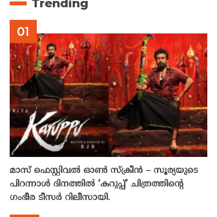
Trending
മാസ് ഫെസ്റ്റിവൽ ഓൺ സ്‌ക്രീൻ – സൂര്യയുടെ
പിറന്നാൾ ദിനത്തിൽ ‘കറുപ്പ്’ ചിത്രത്തിന്റെ
ഗംഭീര ടീസർ റിലീസായി.