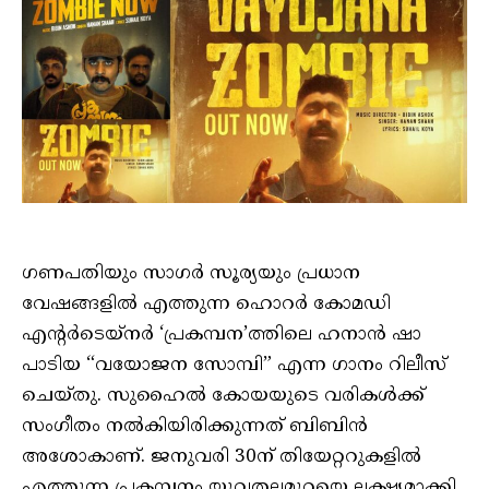
ഗണപതിയും സാഗർ സൂര്യയും പ്രധാന
വേഷങ്ങളിൽ എത്തുന്ന ഹൊറർ കോമഡി
എന്റർടെയ്നർ ‘പ്രകമ്പന’ത്തിലെ ഹനാൻ ഷാ
പാടിയ “വയോജന സോമ്പി” എന്ന ഗാനം റിലീസ്
ചെയ്തു. സുഹൈൽ കോയയുടെ വരികൾക്ക്
സംഗീതം നൽകിയിരിക്കുന്നത് ബിബിൻ
അശോകാണ്. ജനുവരി 30ന് തിയേറ്ററുകളിൽ
എത്തുന്ന പ്രകമ്പനം യുവതലമുറയെ ലക്ഷ്യമാക്കി