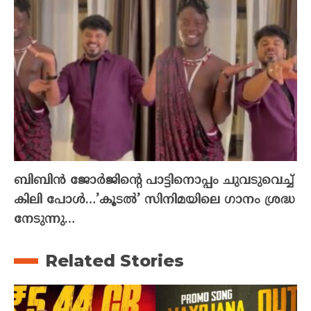
ബിബിൻ ജോർജിന്റെ പാട്ടിനൊപ്പം ചുവടുവെച്ച്
കിലി പോൾ…’കൂടൽ’ സിനിമയിലെ ഗാനം ശ്രദ്ധ
നേടുന്നു…
Related Stories