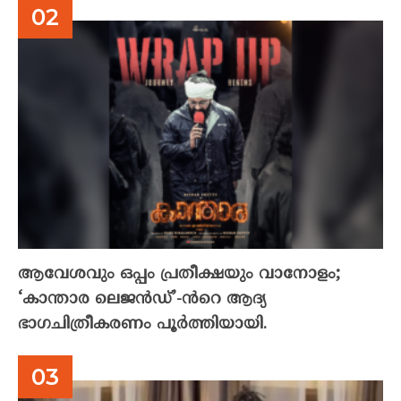
ആവേശവും ഒപ്പം പ്രതീക്ഷയും വാനോളം;
‘കാന്താര ലെജൻഡ്’-ൻറെ ആദ്യ
ഭാഗചിത്രീകരണം പൂർത്തിയായി.