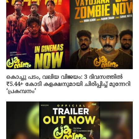
കൊച്ചു പടം, വലിയ വിജയം: 3 ദിവസത്തിൽ
₹5.44+ കോടി കളക്ഷനുമായി ചിരിപ്പിച്ച് മുന്നേറി
‘പ്രകമ്പനം’