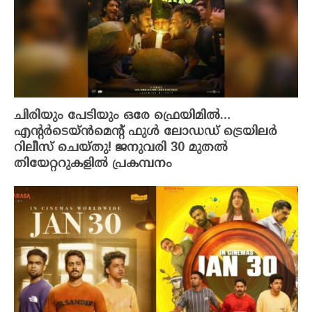
ചിരിയും പേടിയും ഒരേ ഫ്രെയിമിൽ…
എന്റർടെയ്ൻമെന്റ് ഫുൾ ലോഡഡ് ട്രെയിലർ
റിലീസ് ചെയ്തു! ജനുവരി 30 മുതൽ
തിയേറ്ററുകളിൽ പ്രകമ്പനം