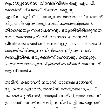
പ്രൊഡ്യൂസേഴ്സ്: വിവേക് വിശ്വം ഐ. എം, പി.
മോൻസി, റിജോഷ്, ദിലോർ, ബ്ലെസ്സി.
എക്സിക്യൂട്ടീവ് പ്രൊഡ്യൂസർ: അഭിജിത്ത് സുരേഷ്.
ചിത്രത്തിന്റെ കഥയും സംവിധായകന്റേതാണ്.
തിരക്കഥയും സംഭാഷണവും ഒരുക്കിയിരിക്കുന്നത്
നവാഗതനായ ശ്രീഹരി വടക്കൻ. ഹോസ്റ്റൽ
ജീവിതവും അതിന്റെ രസങ്ങളും പശ്ചാത്തലമാക്കി
ഒരുക്കിയിരിക്കുന്ന സിനിമയാണ് ‘പ്രകമ്പനം’.
കൊച്ചിയിലെ ഒരു മെൻസ് ഹോസ്റ്റലും കണ്ണൂരും
പശ്ചാത്തലമാകുന്ന ചിത്രത്തിൽ ശീതൾ ജോസഫ്
ആണ് നായിക.
അമീൻ, കലാഭവൻ നവാസ്, രാജേഷ് മാധവൻ,
മല്ലിക സുകുമാരൻ, അസീസ് നെടുമങ്ങാട്, പി.പി
കുഞ്ഞികൃഷ്ണൻ, ഗായത്രി സതീഷ്, ലാൽ ജോസ്,
പ്രശാന്ത് അലക്സാണ്ടർ, സനീഷ് പല്ലി, കുടശ്ശനാട്