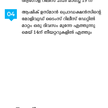
ആഗോള റിലീസ് 2026 മാർച്ച് 19 ന്
ആഷിക് ഉസ്മാൻ പ്രൊഡക്ഷൻസിന്റെ
മോളിവുഡ് ടൈംസ് റിലീസ് ഡേറ്റിൽ
മാറ്റം ഒരു ദിവസം മുന്നേ എത്തുന്നു
മെയ് 14ന് തീയറ്ററുകളിൽ എത്തും