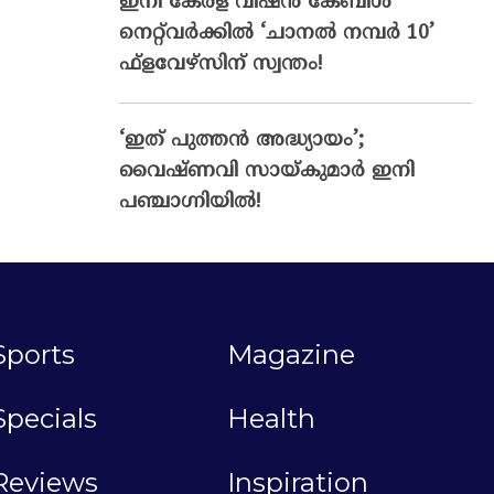
ഇനി കേരള വിഷൻ കേബിൾ
നെറ്റ്‌വർക്കിൽ ‘ചാനൽ നമ്പർ 10’
ഫ്‌ളവേഴ്‌സിന് സ്വന്തം!
‘ഇത് പുത്തൻ അദ്ധ്യായം’;
വൈഷ്‌ണവി സായ്‌കുമാർ ഇനി
പഞ്ചാഗ്നിയിൽ!
Sports
Magazine
Specials
Health
Reviews
Inspiration