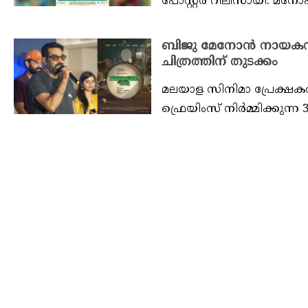
പോസ്റ്റർ റിലീസായി. മന
ബിജു മേനോൻ നായകനാകു
ചിത്രത്തിന് തുടക്കം
മലയാള സിനിമാ പ്രേക്ഷകർക്
ഫ്രെയിംസ് നിർമ്മിക്കുന്ന 