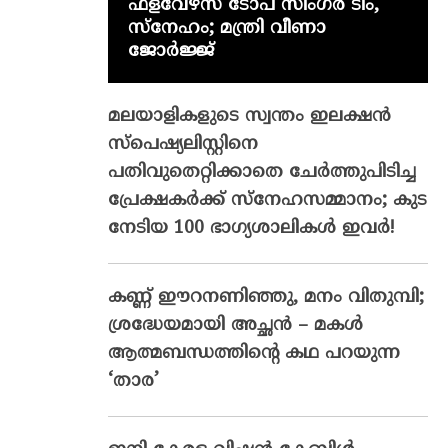
ഫ്‌ളവേഴ്‌സ് ടോപ് സിംഗർ ടീം,
സ്നേഹം; മന്ത്രി വീണാ
ജോർജ്ജ്
മലയാളികളുടെ സ്വന്തം ഇലക്ഷന്‍
സ്‌പെഷ്യലിസ്റ്റിനെ
പതിവുതെറ്റിക്കാതെ ചേര്‍ത്തുപിടിച്ച
പ്രേക്ഷകര്‍ക്ക് സ്‌നേഹസമ്മാനം; കുട
നേടിയ 100 ഭാഗ്യശാലികള്‍ ഇവര്‍!
കണ്ണ് ഈറനണിഞ്ഞു, മനം വിതുമ്പി;
ശ്രദ്ധേയമായി അച്ഛൻ – മകൾ
ആത്മബന്ധത്തിന്റെ കഥ പറയുന്ന
‘താര’