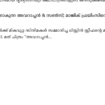
ോഹരമായ ദൃശ്യഭംഗിയും കഥാപാത്രങ്ങളുടെ കൗതുകകരമാ
ന്ന അവറാച്ചൻ & സൺസ്; മാജിക് ഫ്രയിംസിന്റെ
ക് മികവുറ്റ സിനിമകൾ സമ്മാനിച്ച ലിസ്റ്റിൻ സ്റ്റീഫന്റെ 
35 മത് ചിത്രം “അവറാച്ചൻ....