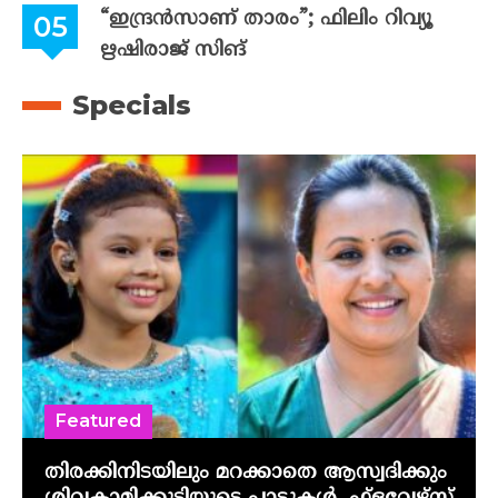
“ഇന്ദ്രൻസാണ് താരം”; ഫിലിം റിവ്യൂ
ഋഷിരാജ് സിങ്
Specials
Featured
തിരക്കിനിടയിലും മറക്കാതെ ആസ്വദിക്കും