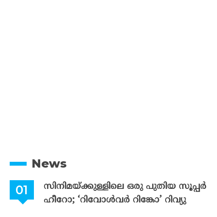
News
സിനിമയ്ക്കുള്ളിലെ ഒരു പുതിയ സൂപ്പർ
ഹീറോ; ‘റിവോൾവർ റിങ്കോ’ റിവ്യു