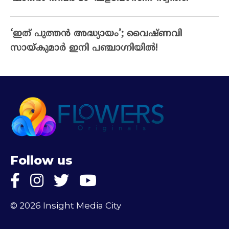
‘ഇത് പുത്തൻ അദ്ധ്യായം’; വൈഷ്‌ണവി
സായ്‌കുമാർ ഇനി പഞ്ചാഗ്നിയിൽ!
Follow us
© 2026 Insight Media City