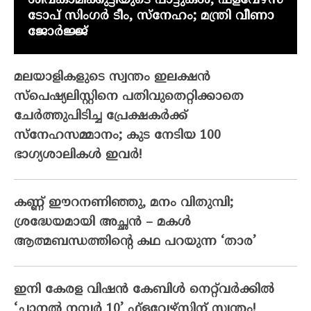
ശിവകാമിക്കുട്ടിയുടെ പാട്ടുകൾ, ഫ്‌ളവേഴ്‌സ്
ടോപ് സിംഗർ ടീം, സ്നേഹം; മന്ത്രി വീണാ
ജോർജ്ജ്
മലയാളികളുടെ സ്വന്തം ഇലക്ഷന്‍
സ്‌പെഷ്യലിസ്റ്റിനെ പതിവുതെറ്റിക്കാതെ
ചേര്‍ത്തുപിടിച്ച പ്രേക്ഷകര്‍ക്ക്
സ്‌നേഹസമ്മാനം; കുട നേടിയ 100
ഭാഗ്യശാലികള്‍ ഇവര്‍!
കണ്ണ് ഈറനണിഞ്ഞു, മനം വിതുമ്പി;
ശ്രദ്ധേയമായി അച്ഛൻ – മകൾ
ആത്മബന്ധത്തിന്റെ കഥ പറയുന്ന ‘താര’
ഇനി കേരള വിഷൻ കേബിൾ നെറ്റ്‌വർക്കിൽ
‘ചാനൽ നമ്പർ 10’ ഫ്‌ളവേഴ്‌സിന് സ്വന്തം!