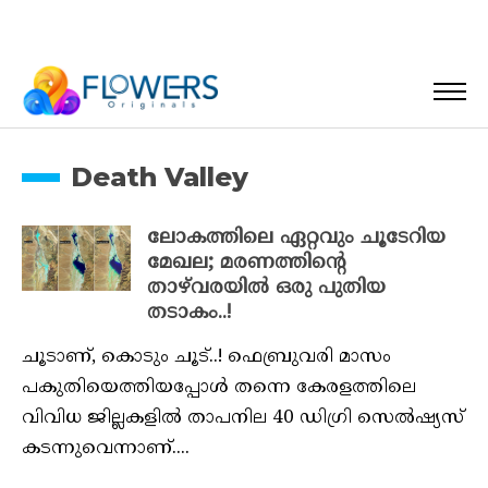
Death Valley
ലോകത്തിലെ ഏറ്റവും ചൂടേറിയ
മേഖല; മരണത്തിന്റെ
താഴ്‌വരയിൽ ഒരു പുതിയ
തടാകം..!
ചൂടാണ്, കൊടും ചൂട്..! ഫെബ്രുവരി മാസം
പകുതിയെത്തിയപ്പോൾ തന്നെ കേരളത്തിലെ
വിവിധ ജില്ലകളിൽ താപനില 40 ഡി​ഗ്രി സെൽഷ്യസ്
കടന്നുവെന്നാണ്....