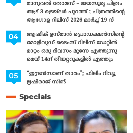
മാനുവൽ തോമസ് – ജയസൂര്യ ചിത്രം
ആട് 3 ട്രെയ്‌ലർ പുറത്ത് ; ചിത്രത്തിന്റെ
ആഗോള റിലീസ് 2026 മാർച്ച് 19 ന്
ആഷിക് ഉസ്മാൻ പ്രൊഡക്ഷൻസിന്റെ
മോളിവുഡ് ടൈംസ് റിലീസ് ഡേറ്റിൽ
മാറ്റം ഒരു ദിവസം മുന്നേ എത്തുന്നു
മെയ് 14ന് തീയറ്ററുകളിൽ എത്തും
“ഇന്ദ്രൻസാണ് താരം”; ഫിലിം റിവ്യൂ
ഋഷിരാജ് സിങ്
Specials