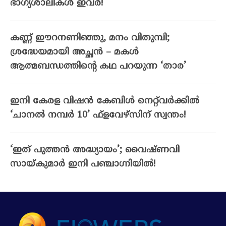
ഭാഗ്യശാലികള്‍ ഇവര്‍!
കണ്ണ് ഈറനണിഞ്ഞു, മനം വിതുമ്പി;
ശ്രദ്ധേയമായി അച്ഛൻ – മകൾ
ആത്മബന്ധത്തിന്റെ കഥ പറയുന്ന ‘താര’
ഇനി കേരള വിഷൻ കേബിൾ നെറ്റ്‌വർക്കിൽ
‘ചാനൽ നമ്പർ 10’ ഫ്‌ളവേഴ്‌സിന് സ്വന്തം!
‘ഇത് പുത്തൻ അദ്ധ്യായം’; വൈഷ്‌ണവി
സായ്‌കുമാർ ഇനി പഞ്ചാഗ്നിയിൽ!