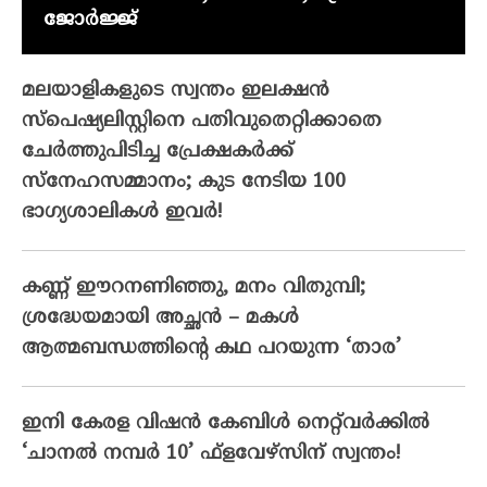
ജോർജ്ജ്
മലയാളികളുടെ സ്വന്തം ഇലക്ഷന്‍
സ്‌പെഷ്യലിസ്റ്റിനെ പതിവുതെറ്റിക്കാതെ
ചേര്‍ത്തുപിടിച്ച പ്രേക്ഷകര്‍ക്ക്
സ്‌നേഹസമ്മാനം; കുട നേടിയ 100
ഭാഗ്യശാലികള്‍ ഇവര്‍!
കണ്ണ് ഈറനണിഞ്ഞു, മനം വിതുമ്പി;
ശ്രദ്ധേയമായി അച്ഛൻ – മകൾ
ആത്മബന്ധത്തിന്റെ കഥ പറയുന്ന ‘താര’
ഇനി കേരള വിഷൻ കേബിൾ നെറ്റ്‌വർക്കിൽ
‘ചാനൽ നമ്പർ 10’ ഫ്‌ളവേഴ്‌സിന് സ്വന്തം!