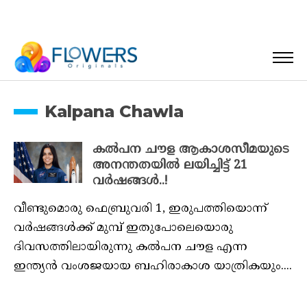
Kalpana Chawla
കൽപന ചൗള ആകാശസീമയുടെ
അനന്തതയില്‍ ലയിച്ചിട്ട് 21
വര്‍ഷങ്ങൾ..!
വീണ്ടുമൊരു ഫെബ്രുവരി 1, ഇരുപത്തിയൊന്ന്
വർഷങ്ങൾക്ക് മുമ്പ് ഇതുപോലെയൊരു
ദിവസത്തിലായിരുന്നു കൽപന ചൗള എന്ന
ഇന്ത്യൻ വംശജയായ ബഹിരാകാശ യാത്രികയും....