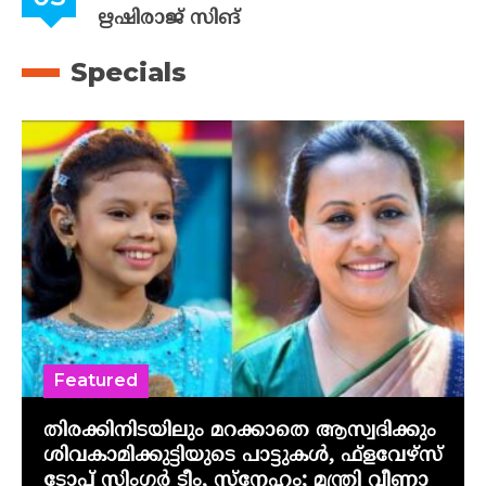
ഋഷിരാജ് സിങ്
Specials
Featured
തിരക്കിനിടയിലും മറക്കാതെ ആസ്വദിക്കും
ശിവകാമിക്കുട്ടിയുടെ പാട്ടുകൾ, ഫ്‌ളവേഴ്‌സ്
ടോപ് സിംഗർ ടീം, സ്നേഹം; മന്ത്രി വീണാ