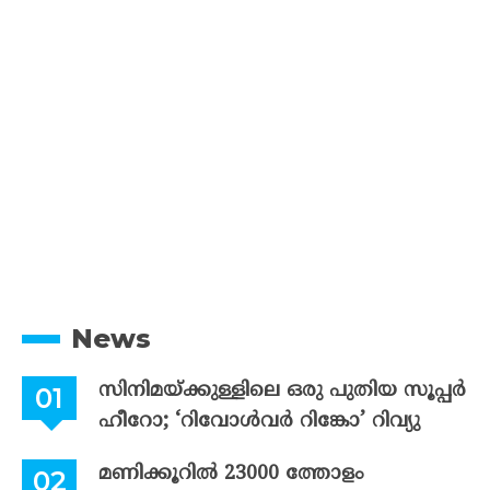
News
സിനിമയ്ക്കുള്ളിലെ ഒരു പുതിയ സൂപ്പർ
ഹീറോ; ‘റിവോൾവർ റിങ്കോ’ റിവ്യു
മണിക്കൂറിൽ 23000 ത്തോളം