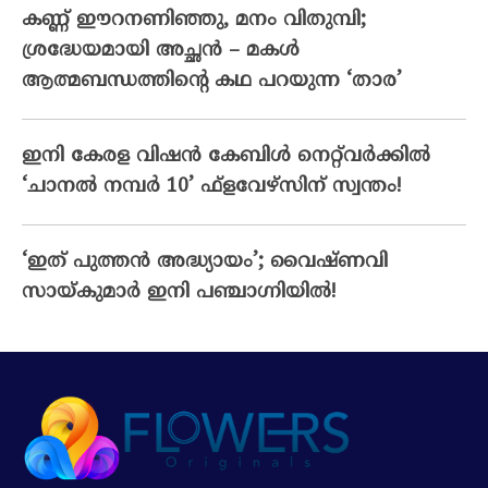
കണ്ണ് ഈറനണിഞ്ഞു, മനം വിതുമ്പി;
ശ്രദ്ധേയമായി അച്ഛൻ – മകൾ
ആത്മബന്ധത്തിന്റെ കഥ പറയുന്ന ‘താര’
ഇനി കേരള വിഷൻ കേബിൾ നെറ്റ്‌വർക്കിൽ
‘ചാനൽ നമ്പർ 10’ ഫ്‌ളവേഴ്‌സിന് സ്വന്തം!
‘ഇത് പുത്തൻ അദ്ധ്യായം’; വൈഷ്‌ണവി
സായ്‌കുമാർ ഇനി പഞ്ചാഗ്നിയിൽ!