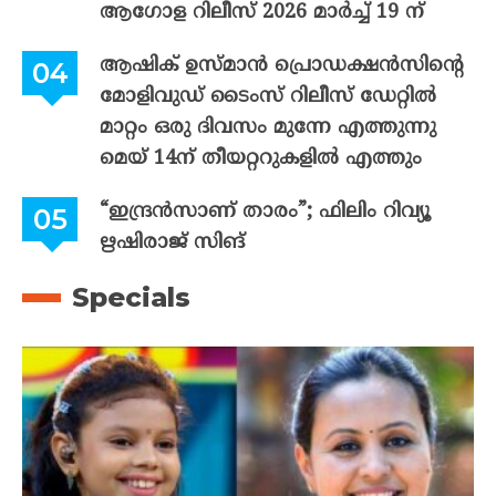
ആഗോള റിലീസ് 2026 മാർച്ച് 19 ന്
ആഷിക് ഉസ്മാൻ പ്രൊഡക്ഷൻസിന്റെ
മോളിവുഡ് ടൈംസ് റിലീസ് ഡേറ്റിൽ
മാറ്റം ഒരു ദിവസം മുന്നേ എത്തുന്നു
മെയ് 14ന് തീയറ്ററുകളിൽ എത്തും
“ഇന്ദ്രൻസാണ് താരം”; ഫിലിം റിവ്യൂ
ഋഷിരാജ് സിങ്
Specials