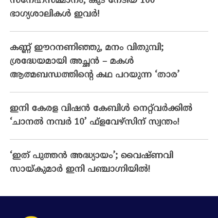
സ്‌നേഹസമ്മാനം; കുട നേടിയ 100
ഭാഗ്യശാലികള്‍ ഇവര്‍!
കണ്ണ് ഈറനണിഞ്ഞു, മനം വിതുമ്പി;
ശ്രദ്ധേയമായി അച്ഛൻ – മകൾ
ആത്മബന്ധത്തിന്റെ കഥ പറയുന്ന ‘താര’
ഇനി കേരള വിഷൻ കേബിൾ നെറ്റ്‌വർക്കിൽ
‘ചാനൽ നമ്പർ 10’ ഫ്‌ളവേഴ്‌സിന് സ്വന്തം!
‘ഇത് പുത്തൻ അദ്ധ്യായം’; വൈഷ്‌ണവി
സായ്‌കുമാർ ഇനി പഞ്ചാഗ്നിയിൽ!