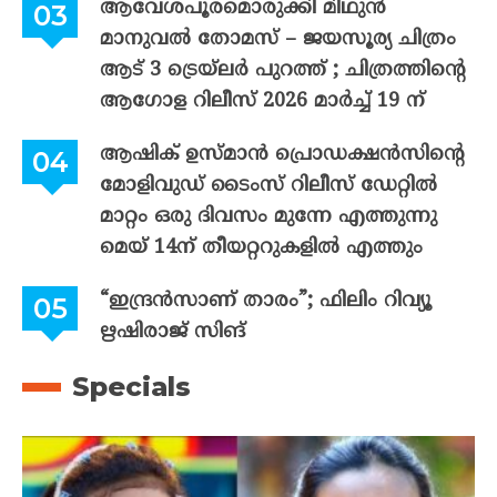
ആവേശപൂരമൊരുക്കി മിഥുൻ
മാനുവൽ തോമസ് – ജയസൂര്യ ചിത്രം
ആട് 3 ട്രെയ്‌ലർ പുറത്ത് ; ചിത്രത്തിന്റെ
ആഗോള റിലീസ് 2026 മാർച്ച് 19 ന്
ആഷിക് ഉസ്മാൻ പ്രൊഡക്ഷൻസിന്റെ
മോളിവുഡ് ടൈംസ് റിലീസ് ഡേറ്റിൽ
മാറ്റം ഒരു ദിവസം മുന്നേ എത്തുന്നു
മെയ് 14ന് തീയറ്ററുകളിൽ എത്തും
“ഇന്ദ്രൻസാണ് താരം”; ഫിലിം റിവ്യൂ
ഋഷിരാജ് സിങ്
Specials