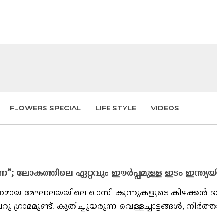
FLOWERS SPECIAL
LIFE STYLE
VIDEOS
െ”; ലോകത്തിലെ ഏറ്റവും ഈർപ്പമുള്ള ഇടം ഇന്ത്യയ
ാനമായ മേഘാലയയിലെ ഖാസി കുന്നുകളുടെ കിഴക്കൻ ഭാ
രാമമുണ്ട്. കുതിച്ചുയരുന്ന വെള്ളച്ചാട്ടങ്ങൾ, നിർത്താ