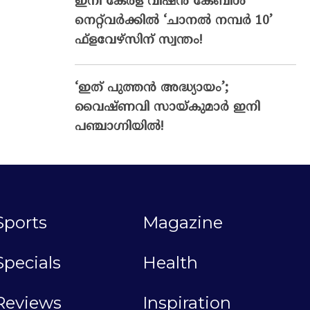
ഇനി കേരള വിഷൻ കേബിൾ
നെറ്റ്‌വർക്കിൽ ‘ചാനൽ നമ്പർ 10’
ഫ്‌ളവേഴ്‌സിന് സ്വന്തം!
‘ഇത് പുത്തൻ അദ്ധ്യായം’;
വൈഷ്‌ണവി സായ്‌കുമാർ ഇനി
പഞ്ചാഗ്നിയിൽ!
Sports
Magazine
Specials
Health
Reviews
Inspiration