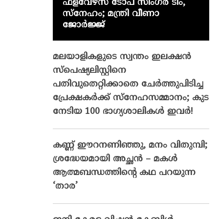
ഫ്‌ളവേഴ്‌സ് ടോപ് സിംഗർ ടീം,
സ്നേഹം; മന്ത്രി വീണാ
ജോർജ്ജ്
മലയാളികളുടെ സ്വന്തം ഇലക്ഷന്‍
സ്‌പെഷ്യലിസ്റ്റിനെ
പതിവുതെറ്റിക്കാതെ ചേര്‍ത്തുപിടിച്ച
പ്രേക്ഷകര്‍ക്ക് സ്‌നേഹസമ്മാനം; കുട
നേടിയ 100 ഭാഗ്യശാലികള്‍ ഇവര്‍!
കണ്ണ് ഈറനണിഞ്ഞു, മനം വിതുമ്പി;
ശ്രദ്ധേയമായി അച്ഛൻ – മകൾ
ആത്മബന്ധത്തിന്റെ കഥ പറയുന്ന
‘താര’