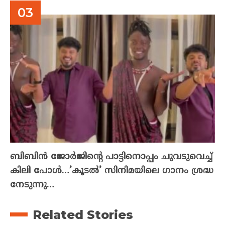
ബിബിൻ ജോർജിന്റെ പാട്ടിനൊപ്പം ചുവടുവെച്ച്
കിലി പോൾ…’കൂടൽ’ സിനിമയിലെ ഗാനം ശ്രദ്ധ
നേടുന്നു…
Related Stories