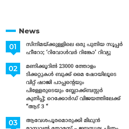
News
സിനിമയ്ക്കുള്ളിലെ ഒരു പുതിയ സൂപ്പർ
ഹീറോ; ‘റിവോൾവർ റിങ്കോ’ റിവ്യു
മണിക്കൂറിൽ 23000 ത്തോളം
ടിക്കറ്റുകൾ ബുക്ക് മൈ ഷോയിലൂടെ
വിറ്റ് ഷാജി പാപ്പന്റെയും
പിള്ളേരുടെയും ബ്ലോക്ക്ബസ്റ്റർ
കുതിപ്പ്; റെക്കോർഡ് വിജയത്തിലേക്ക്
“ആട് 3 “
ആവേശപൂരമൊരുക്കി മിഥുൻ
മാനുവൽ തോമസ് – ജയസൂര്യ ചിത്രം