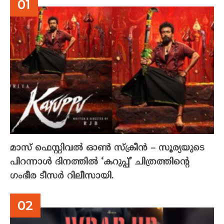
മാസ് ഫെസ്റ്റിവൽ ഓൺ സ്‌ക്രീൻ – സൂര്യയുടെ
പിറന്നാൾ ദിനത്തിൽ ‘കറുപ്പ്’ ചിത്രത്തിന്റെ
ഗംഭീര ടീസർ റിലീസായി.