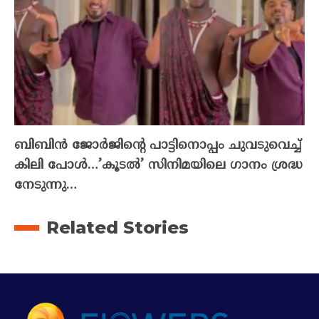
ബിബിൻ ജോർജിന്റെ പാട്ടിനൊപ്പം ചുവടുവെച്ച്
കിലി പോൾ…’കൂടൽ’ സിനിമയിലെ ഗാനം ശ്രദ്ധ
നേടുന്നു…
Related Stories