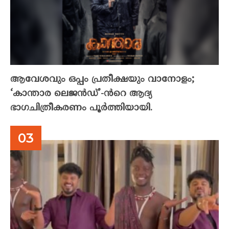
ആവേശവും ഒപ്പം പ്രതീക്ഷയും വാനോളം;
‘കാന്താര ലെജൻഡ്’-ൻറെ ആദ്യ
ഭാഗചിത്രീകരണം പൂർത്തിയായി.