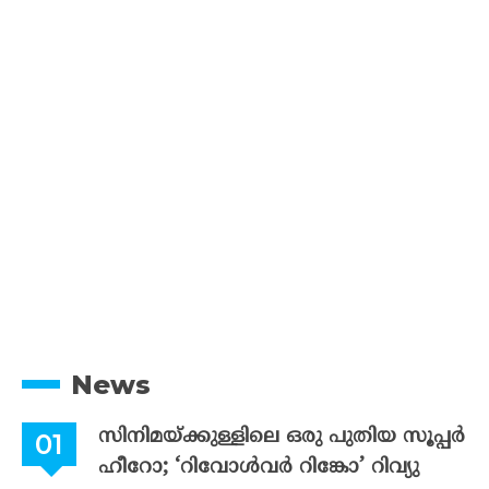
News
സിനിമയ്ക്കുള്ളിലെ ഒരു പുതിയ സൂപ്പർ
ഹീറോ; ‘റിവോൾവർ റിങ്കോ’ റിവ്യു