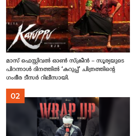
മാസ് ഫെസ്റ്റിവൽ ഓൺ സ്‌ക്രീൻ – സൂര്യയുടെ
പിറന്നാൾ ദിനത്തിൽ ‘കറുപ്പ്’ ചിത്രത്തിന്റെ
ഗംഭീര ടീസർ റിലീസായി.