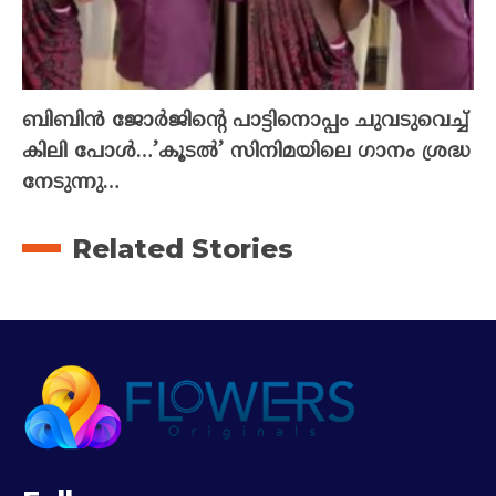
ബിബിൻ ജോർജിന്റെ പാട്ടിനൊപ്പം ചുവടുവെച്ച്
കിലി പോൾ…’കൂടൽ’ സിനിമയിലെ ഗാനം ശ്രദ്ധ
നേടുന്നു…
Related Stories