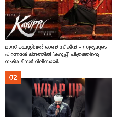
മാസ് ഫെസ്റ്റിവൽ ഓൺ സ്‌ക്രീൻ – സൂര്യയുടെ
പിറന്നാൾ ദിനത്തിൽ ‘കറുപ്പ്’ ചിത്രത്തിന്റെ
ഗംഭീര ടീസർ റിലീസായി.