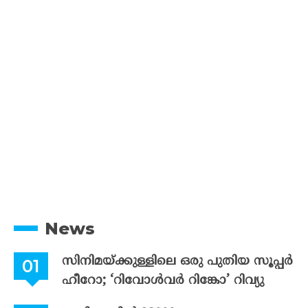
News
സിനിമയ്ക്കുള്ളിലെ ഒരു പുതിയ സൂപ്പർ
ഹീറോ; ‘റിവോൾവർ റിങ്കോ’ റിവ്യു