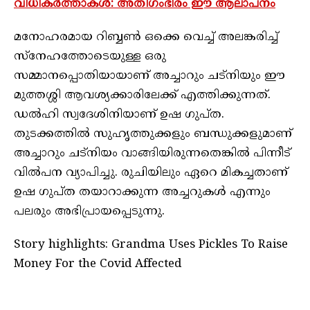
വിധികര്‍ത്താകള്‍: അതിഗംഭീരം ഈ ആലാപനം
മനോഹരമായ റിബ്ബണ്‍ ഒക്കെ വെച്ച് അലങ്കരിച്ച്
സ്‌നേഹത്തോടെയുള്ള ഒരു
സമ്മാനപ്പൊതിയായാണ് അച്ചാറും ചട്‌നിയും ഈ
മുത്തശ്ശി ആവശ്യക്കാരിലേക്ക് എത്തിക്കുന്നത്.
ഡല്‍ഹി സ്വദേശിനിയാണ് ഉഷ ഗുപ്ത.
തുടക്കത്തില്‍ സുഹൃത്തുക്കളും ബന്ധുക്കളുമാണ്
അച്ചാറും ചട്‌നിയം വാങ്ങിയിരുന്നതെങ്കില്‍ പിന്നീട്
വില്‍പന വ്യാപിച്ചു. രുചിയിലും ഏറെ മികച്ചതാണ്
ഉഷ ഗുപ്ത തയാറാക്കുന്ന അച്ചറുകള്‍ എന്നും
പലരും അഭിപ്രായപ്പെടുന്നു.
Story highlights: Grandma Uses Pickles To Raise
Money For the Covid Affected