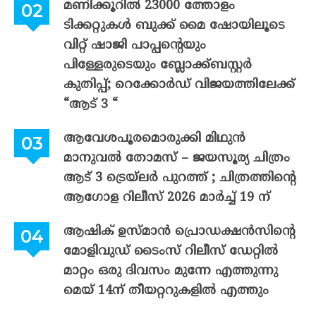
മണിക്കൂറിൽ 23000 ത്തോളം
ടിക്കറ്റുകൾ ബുക്ക് മൈ ഷോയിലൂടെ
വിറ്റ് ഷാജി പാപ്പന്റെയും
പിള്ളേരുടെയും ബ്ലോക്ക്ബസ്റ്റർ
കുതിപ്പ്; റെക്കോർഡ് വിജയത്തിലേക്ക്
“ആട് 3 “
ആവേശപൂരമൊരുക്കി മിഥുൻ
മാനുവൽ തോമസ് – ജയസൂര്യ ചിത്രം
ആട് 3 ട്രെയ്‌ലർ പുറത്ത് ; ചിത്രത്തിന്റെ
ആഗോള റിലീസ് 2026 മാർച്ച് 19 ന്
ആഷിക് ഉസ്മാൻ പ്രൊഡക്ഷൻസിന്റെ
മോളിവുഡ് ടൈംസ് റിലീസ് ഡേറ്റിൽ
മാറ്റം ഒരു ദിവസം മുന്നേ എത്തുന്നു
മെയ് 14ന് തീയറ്ററുകളിൽ എത്തും