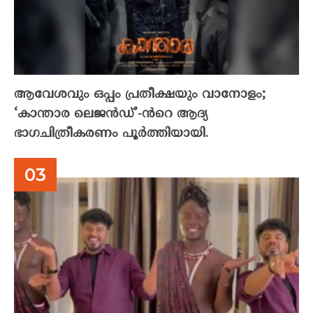
ആവേശവും ഒപ്പം പ്രതീക്ഷയും വാനോളം;
‘കാന്താര ലെജൻഡ്’-ൻറെ ആദ്യ
ഭാഗചിത്രീകരണം പൂർത്തിയായി.