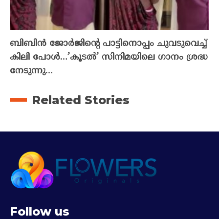
ബിബിൻ ജോർജിന്റെ പാട്ടിനൊപ്പം ചുവടുവെച്ച്
കിലി പോൾ…’കൂടൽ’ സിനിമയിലെ ഗാനം ശ്രദ്ധ
നേടുന്നു…
Related Stories
Follow us