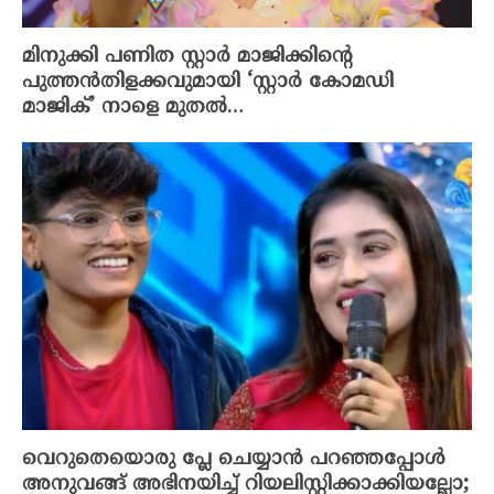
മിനുക്കി പണിത സ്റ്റാർ മാജിക്കിന്റെ
പുത്തൻതിളക്കവുമായി ‘സ്റ്റാർ കോമഡി
മാജിക്’ നാളെ മുതൽ…
വെറുതെയൊരു പ്ലേ ചെയ്യാൻ പറഞ്ഞപ്പോൾ
അനുവങ്ങ് അഭിനയിച്ച് റിയലിസ്റ്റിക്കാക്കിയല്ലോ;