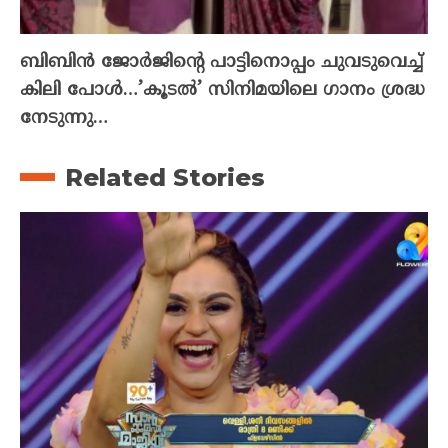
ബിബിൻ ജോർജിന്റെ പാട്ടിനൊപ്പം ചുവടുവെച്ച്
കിലി പോൾ…’കൂടൽ’ സിനിമയിലെ ഗാനം ശ്രദ്ധ
നേടുന്നു…
Related Stories