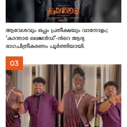
ആവേശവും ഒപ്പം പ്രതീക്ഷയും വാനോളം;
‘കാന്താര ലെജൻഡ്’-ൻറെ ആദ്യ
ഭാഗചിത്രീകരണം പൂർത്തിയായി.