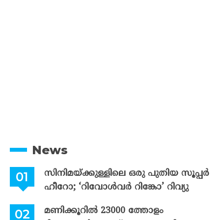
News
സിനിമയ്ക്കുള്ളിലെ ഒരു പുതിയ സൂപ്പർ
ഹീറോ; ‘റിവോൾവർ റിങ്കോ’ റിവ്യു
മണിക്കൂറിൽ 23000 ത്തോളം