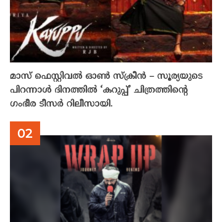
മാസ് ഫെസ്റ്റിവൽ ഓൺ സ്‌ക്രീൻ – സൂര്യയുടെ
പിറന്നാൾ ദിനത്തിൽ ‘കറുപ്പ്’ ചിത്രത്തിന്റെ
ഗംഭീര ടീസർ റിലീസായി.