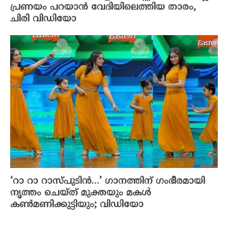
പ്രണയം പറയാൻ വേദിയിലെത്തിയ താരം,
ചിരി വിഡിയോ
‘റാ റാ റാസ്പുടിൻ…’ ​ഗാനത്തിന് ഗംഭീരമായി
നൃത്തം ചെയ്ത് മുക്തയും മകൾ
കൺമണിക്കുട്ടിയും; വിഡിയോ