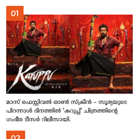
മാസ് ഫെസ്റ്റിവൽ ഓൺ സ്‌ക്രീൻ – സൂര്യയുടെ
പിറന്നാൾ ദിനത്തിൽ ‘കറുപ്പ്’ ചിത്രത്തിന്റെ
ഗംഭീര ടീസർ റിലീസായി.