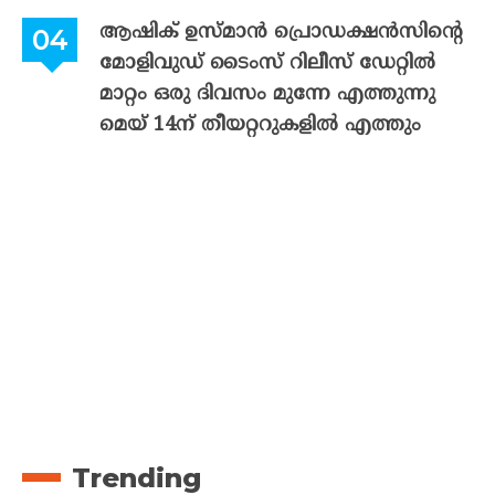
ആഷിക് ഉസ്മാൻ പ്രൊഡക്ഷൻസിന്റെ
മോളിവുഡ് ടൈംസ് റിലീസ് ഡേറ്റിൽ
മാറ്റം ഒരു ദിവസം മുന്നേ എത്തുന്നു
മെയ് 14ന് തീയറ്ററുകളിൽ എത്തും
Trending