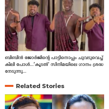
ബിബിൻ ജോർജിന്റെ പാട്ടിനൊപ്പം ചുവടുവെച്ച്
കിലി പോൾ…’കൂടൽ’ സിനിമയിലെ ഗാനം ശ്രദ്ധ
നേടുന്നു…
Related Stories