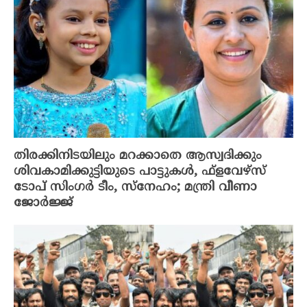
തിരക്കിനിടയിലും മറക്കാതെ ആസ്വദിക്കും
ശിവകാമിക്കുട്ടിയുടെ പാട്ടുകൾ, ഫ്‌ളവേഴ്‌സ്
ടോപ് സിംഗർ ടീം, സ്നേഹം; മന്ത്രി വീണാ
ജോർജ്ജ്