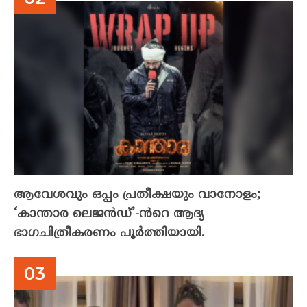
ആവേശവും ഒപ്പം പ്രതീക്ഷയും വാനോളം;
‘കാന്താര ലെജൻഡ്’-ൻറെ ആദ്യ
ഭാഗചിത്രീകരണം പൂർത്തിയായി.