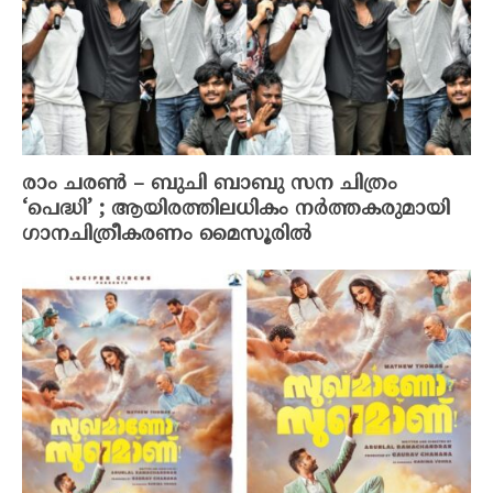
രാം ചരൺ – ബുചി ബാബു സന ചിത്രം
‘പെദ്ധി’ ; ആയിരത്തിലധികം നർത്തകരുമായി
ഗാനചിത്രീകരണം മൈസൂരിൽ