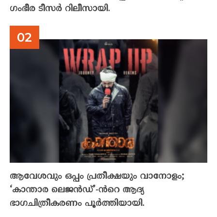
ഗംഭീര ടീസർ റിലീസായി.
ആവേശവും ഒപ്പം പ്രതീക്ഷയും വാനോളം;
‘കാന്താര ലെജൻഡ്’-ൻറെ ആദ്യ
ഭാഗചിത്രീകരണം പൂർത്തിയായി.