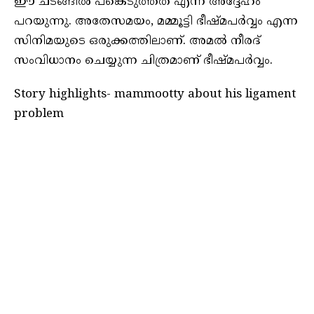
ഈ ചടങ്ങിൽ പങ്കെടുത്തത് എന്ന് അദ്ദേഹം
പറയുന്നു. അതേസമയം, മമ്മൂട്ടി ഭീഷ്മപർവ്വം എന്ന
സിനിമയുടെ ഒരുക്കത്തിലാണ്. അമൽ നീരദ്
സംവിധാനം ചെയ്യുന്ന ചിത്രമാണ് ഭീഷ്മപർവ്വം.
Story highlights- mammootty about his ligament
problem