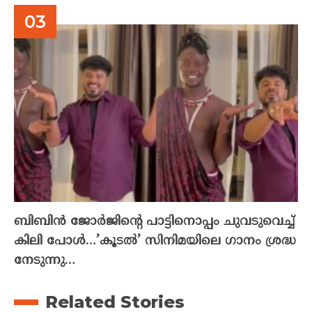
ബിബിൻ ജോർജിന്റെ പാട്ടിനൊപ്പം ചുവടുവെച്ച്
കിലി പോൾ…’കൂടൽ’ സിനിമയിലെ ഗാനം ശ്രദ്ധ
നേടുന്നു…
Related Stories