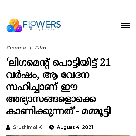
Cinema
Film
‘ലിഗമെന്റ് പൊട്ടിയിട്ട് 21
വർഷം, ആ വേദന
സഹിച്ചാണ് ഈ
അഭ്യാസങ്ങളൊക്കെ
കാണിക്കുന്നത്’- മമ്മൂട്ടി
Sruthimol K
August 4, 2021