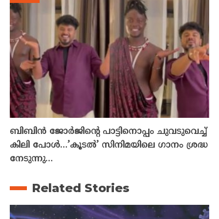
ബിബിൻ ജോർജിന്റെ പാട്ടിനൊപ്പം ചുവടുവെച്ച്
കിലി പോൾ…’കൂടൽ’ സിനിമയിലെ ഗാനം ശ്രദ്ധ
നേടുന്നു…
Related Stories