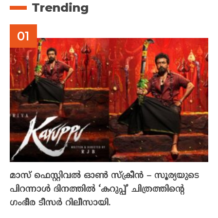
Trending
മാസ് ഫെസ്റ്റിവൽ ഓൺ സ്‌ക്രീൻ – സൂര്യയുടെ
പിറന്നാൾ ദിനത്തിൽ ‘കറുപ്പ്’ ചിത്രത്തിന്റെ
ഗംഭീര ടീസർ റിലീസായി.