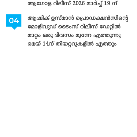
ആഗോള റിലീസ് 2026 മാർച്ച് 19 ന്
ആഷിക് ഉസ്മാൻ പ്രൊഡക്ഷൻസിന്റെ
മോളിവുഡ് ടൈംസ് റിലീസ് ഡേറ്റിൽ
മാറ്റം ഒരു ദിവസം മുന്നേ എത്തുന്നു
മെയ് 14ന് തീയറ്ററുകളിൽ എത്തും