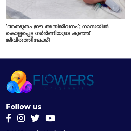
‘അത്ഭുതം ഈ അതിജീവനം’; ഗാസയിൽ
കൊല്ലപ്പെട്ട ഗർഭിണിയുടെ കുഞ്ഞ്
ജീവിതത്തിലേക്ക്!
Follow us