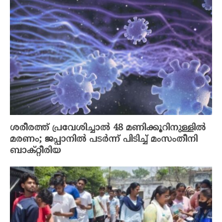
ശരീരത്ത് പ്രവേശിച്ചാൽ 48 മണിക്കൂറിനുള്ളിൽ
മരണം; ജപ്പാനിൽ പടർന്ന് പിടിച്ച് മംസംതീനി
ബാക്റ്റീരിയ