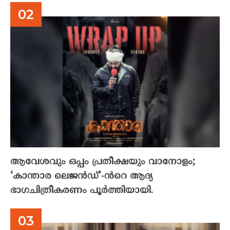
ആവേശവും ഒപ്പം പ്രതീക്ഷയും വാനോളം;
‘കാന്താര ലെജൻഡ്’-ൻറെ ആദ്യ
ഭാഗചിത്രീകരണം പൂർത്തിയായി.