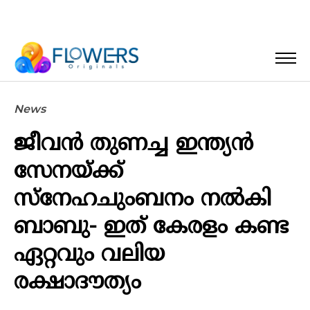
News
ജീവൻ തുണച്ച ഇന്ത്യൻ
സേനയ്ക്ക്
സ്നേഹചുംബനം നൽകി
ബാബു- ഇത് കേരളം കണ്ട
ഏറ്റവും വലിയ
രക്ഷാദൗത്യം