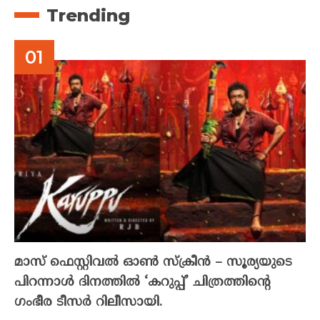
Trending
മാസ് ഫെസ്റ്റിവൽ ഓൺ സ്‌ക്രീൻ – സൂര്യയുടെ
പിറന്നാൾ ദിനത്തിൽ ‘കറുപ്പ്’ ചിത്രത്തിന്റെ
ഗംഭീര ടീസർ റിലീസായി.