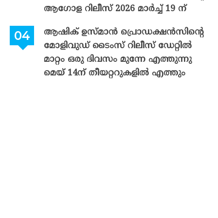
ആഗോള റിലീസ് 2026 മാർച്ച് 19 ന്
ആഷിക് ഉസ്മാൻ പ്രൊഡക്ഷൻസിന്റെ
മോളിവുഡ് ടൈംസ് റിലീസ് ഡേറ്റിൽ
മാറ്റം ഒരു ദിവസം മുന്നേ എത്തുന്നു
മെയ് 14ന് തീയറ്ററുകളിൽ എത്തും