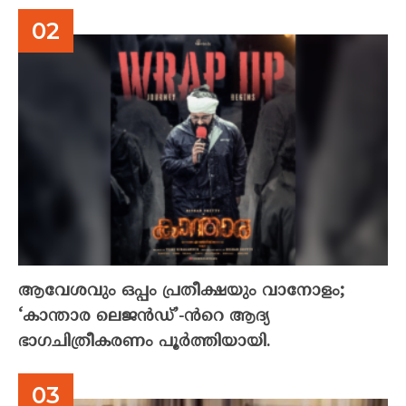
ആവേശവും ഒപ്പം പ്രതീക്ഷയും വാനോളം;
‘കാന്താര ലെജൻഡ്’-ൻറെ ആദ്യ
ഭാഗചിത്രീകരണം പൂർത്തിയായി.