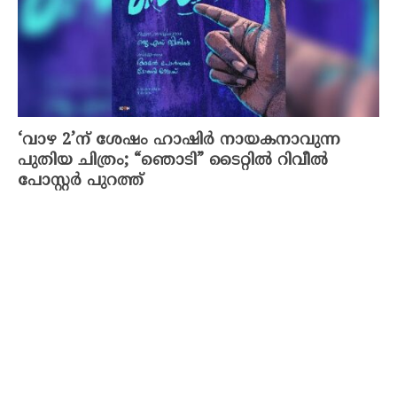
‘വാഴ 2’ന് ശേഷം ഹാഷിർ നായകനാവുന്ന
പുതിയ ചിത്രം; “ഞൊടി” ടൈറ്റിൽ റിവീൽ
പോസ്റ്റർ പുറത്ത്