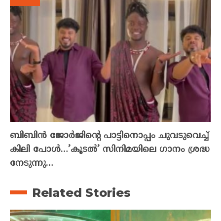
ബിബിൻ ജോർജിന്റെ പാട്ടിനൊപ്പം ചുവടുവെച്ച്
കിലി പോൾ…’കൂടൽ’ സിനിമയിലെ ഗാനം ശ്രദ്ധ
നേടുന്നു…
Related Stories