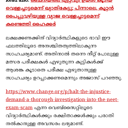
Read also:
ചൈനയിലെ ഏറ്റവും ഉയരം കൂടിയ
വെള്ളച്ചാട്ടമെന്ന് ഖ്യാതികേട്ടു; പിന്നാലെ, കൂറ്റൻ
പൈപ്പുവഴിയുള്ള വ്യാജ വെള്ളച്ചാട്ടമെന്ന്
കണ്ടെത്തി ഹൈക്കർ
ലക്ഷക്കണക്കിന് വിദ്യാര്‍ത്ഥികളുടെ ഭാവി ഈ
ഫലത്തിലൂടെ അനശ്ചിതത്വത്തിലാകുന്ന
സാഹചര്യമാണ്. അതിനാല്‍ തന്നെ നീറ്റ് പോലുള്ള
മത്സര പരീക്ഷകള്‍ എഴുതുന്ന കുട്ടികള്‍ക്ക്
ആശങ്ക കൂടാതെ പരീക്ഷ എഴുതാനുള്ള
സാഹചര്യം ഉറപ്പാക്കണമെന്നും അജാസ് പറഞ്ഞു.
https://www.change.org/p/halt-the-injustice-
demand-a-thorough-investigation-into-the-neet-
exam-scam
എന്ന വെബ്‌സൈറ്റിലൂടെ
വിദ്യാര്‍ത്ഥികള്‍ക്കും രക്ഷിതാക്കള്‍ക്കും പരാതി
നല്‍കാനുള്ള അവസരം ലഭ്യമാണ്.