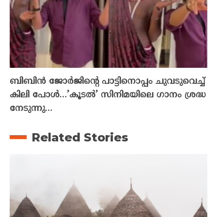
ബിബിൻ ജോർജിന്റെ പാട്ടിനൊപ്പം ചുവടുവെച്ച്
കിലി പോൾ…’കൂടൽ’ സിനിമയിലെ ഗാനം ശ്രദ്ധ
നേടുന്നു…
Related Stories