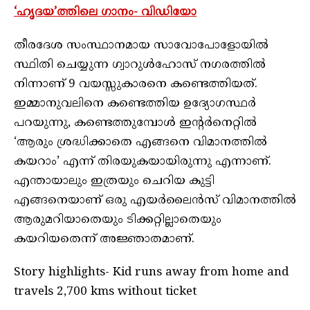
‘ഹൃദയ’ത്തിലെ ഗാനം- വിഡിയോ
തീരദേശ സംസ്ഥാനമായ സാവോപോളോയിൽ
സ്ഥിതി ചെയ്യുന്ന ഗ്വാറുൾഹോസ് നഗരത്തിൽ
നിന്നാണ് 9 വയസ്സുകാരനെ കണ്ടെത്തിയത്.
ഇമ്മാനുവലിനെ കണ്ടെത്തിയ ഉദ്യോഗസ്ഥർ
പറയുന്നു, കണ്ടെത്തുമ്പോൾ ഇന്റർനെറ്റിൽ
‘ആരും ശ്രദ്ധിക്കാതെ എങ്ങനെ വിമാനത്തിൽ
കയറാം’ എന്ന് തിരയുകയായിരുന്നു എന്നാണ്.
എന്തായാലും ഇത്രയും ചെറിയ കുട്ടി
എങ്ങനെയാണ് ഒരു എയർലൈൻസ് വിമാനത്തിൽ
ആരുമറിയാതെയും ടിക്കറ്റില്ലാതെയും
കയറിയതെന്ന് അജ്ഞാതമാണ്.
Story highlights- Kid runs away from home and
travels 2,700 kms without ticket