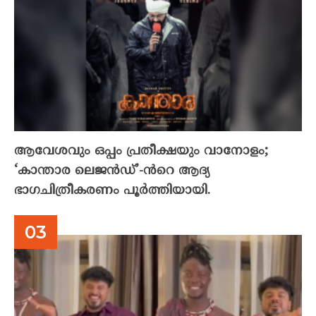
ആവേശവും ഒപ്പം പ്രതീക്ഷയും വാനോളം;
‘കാന്താര ലെജൻഡ്’-ൻറെ ആദ്യ
ഭാഗചിത്രീകരണം പൂർത്തിയായി.