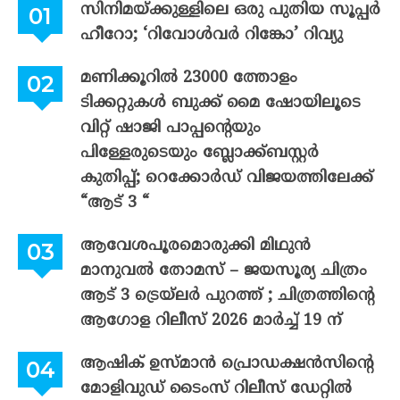
സിനിമയ്ക്കുള്ളിലെ ഒരു പുതിയ സൂപ്പർ
ഹീറോ; ‘റിവോൾവർ റിങ്കോ’ റിവ്യു
മണിക്കൂറിൽ 23000 ത്തോളം
ടിക്കറ്റുകൾ ബുക്ക് മൈ ഷോയിലൂടെ
വിറ്റ് ഷാജി പാപ്പന്റെയും
പിള്ളേരുടെയും ബ്ലോക്ക്ബസ്റ്റർ
കുതിപ്പ്; റെക്കോർഡ് വിജയത്തിലേക്ക്
“ആട് 3 “
ആവേശപൂരമൊരുക്കി മിഥുൻ
മാനുവൽ തോമസ് – ജയസൂര്യ ചിത്രം
ആട് 3 ട്രെയ്‌ലർ പുറത്ത് ; ചിത്രത്തിന്റെ
ആഗോള റിലീസ് 2026 മാർച്ച് 19 ന്
ആഷിക് ഉസ്മാൻ പ്രൊഡക്ഷൻസിന്റെ
മോളിവുഡ് ടൈംസ് റിലീസ് ഡേറ്റിൽ