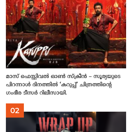
മാസ് ഫെസ്റ്റിവൽ ഓൺ സ്‌ക്രീൻ – സൂര്യയുടെ
പിറന്നാൾ ദിനത്തിൽ ‘കറുപ്പ്’ ചിത്രത്തിന്റെ
ഗംഭീര ടീസർ റിലീസായി.