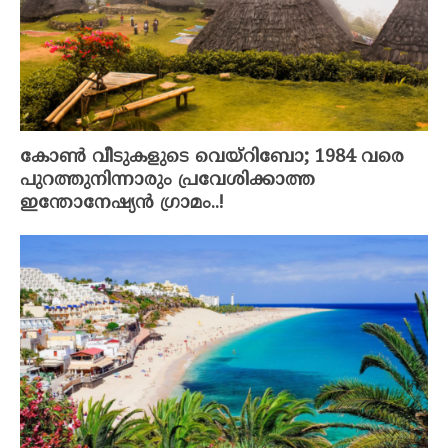
കോൺ വീടുകളുടെ വെയ്‌റിബോ; 1984 വരെ
പുറത്തുനിന്നാരും പ്രവേശിക്കാത്ത
ഇന്തോനേഷ്യൻ ഗ്രാമം..!