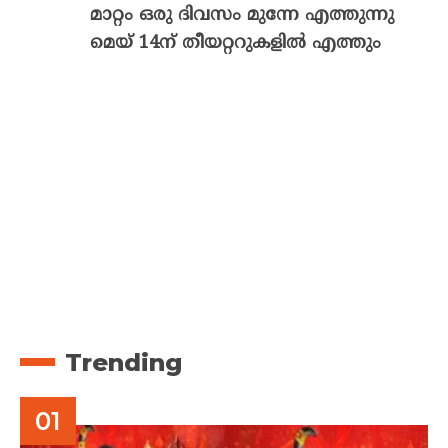
മാറ്റം ഒരു ദിവസം മുന്നേ എത്തുന്നു
മെയ് 14ന് തീയറ്ററുകളിൽ എത്തും
Trending