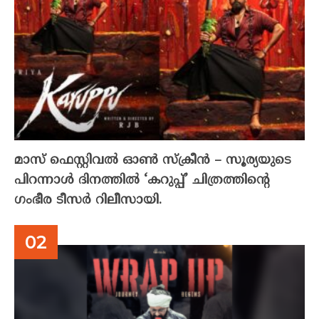
മാസ് ഫെസ്റ്റിവൽ ഓൺ സ്‌ക്രീൻ – സൂര്യയുടെ
പിറന്നാൾ ദിനത്തിൽ ‘കറുപ്പ്’ ചിത്രത്തിന്റെ
ഗംഭീര ടീസർ റിലീസായി.