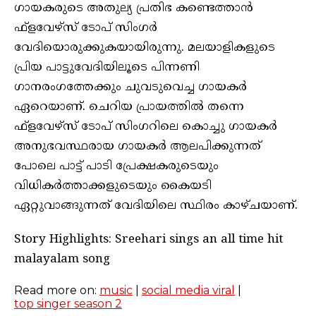
ഗായകരുടെ അതുല്യ പ്രതിഭ കണ്ടെത്താൻ
ഫ്‌ളവേഴ്‌സ് ടോപ് സിംഗർ
വേദിയൊരുക്കുകയായിരുന്നു. മലയാളികളുടെ
പ്രിയ പാട്ടുവേദിയിലൂടെ പിന്നണി
ഗാനരംഗത്തേക്കും ചുവടുവെച്ച ഗായകർ
ഏറെയാണ്. ചെറിയ പ്രായത്തിൽ തന്നെ
ഫ്‌ളവേഴ്‌സ് ടോപ് സിംഗറിലെ കൊച്ചു ഗായകർ
അനുഭവസ്ഥരായ ഗായകർ ആലപിക്കുന്നത്
പോലെ പാട്ട് പാടി പ്രേക്ഷകരുടെയും
വിധികർത്താക്കളുടെയും കൈയടി
ഏറ്റുവാങ്ങുന്നത് വേദിയിലെ സ്ഥിരം കാഴ്‌ചയാണ്‌.
Story Highlights: Sreehari sings an all time hit
malayalam song
Read more on:
music
|
social media viral
|
top singer season 2