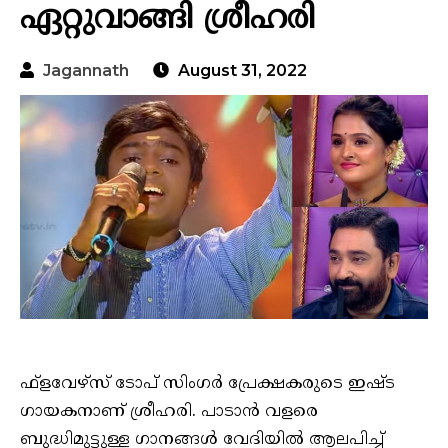
ഏറ്റുവാങ്ങി ശ്രീഹരി
Jagannath
August 31, 2022
ഫ്‌ളവേഴ്‌സ് ടോപ് സിംഗർ പ്രേക്ഷകരുടെ ഇഷ്‌ട
ഗായകനാണ് ശ്രീഹരി. പാടാൻ വളരെ
ബുദ്ധിമുട്ടുള്ള ഗാനങ്ങൾ വേദിയിൽ ആലപിച്ച്