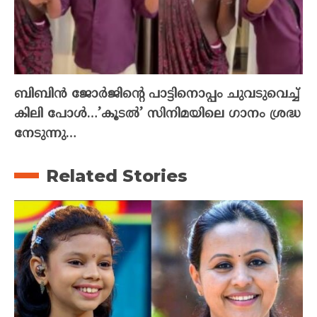
ബിബിൻ ജോർജിന്റെ പാട്ടിനൊപ്പം ചുവടുവെച്ച്
കിലി പോൾ…’കൂടൽ’ സിനിമയിലെ ഗാനം ശ്രദ്ധ
നേടുന്നു…
Related Stories