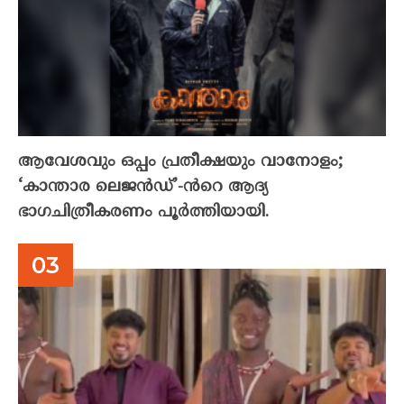
ആവേശവും ഒപ്പം പ്രതീക്ഷയും വാനോളം;
‘കാന്താര ലെജൻഡ്’-ൻറെ ആദ്യ
ഭാഗചിത്രീകരണം പൂർത്തിയായി.