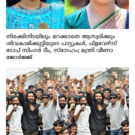
തിരക്കിനിടയിലും മറക്കാതെ ആസ്വദിക്കും
ശിവകാമിക്കുട്ടിയുടെ പാട്ടുകൾ, ഫ്‌ളവേഴ്‌സ്
ടോപ് സിംഗർ ടീം, സ്നേഹം; മന്ത്രി വീണാ
ജോർജ്ജ്