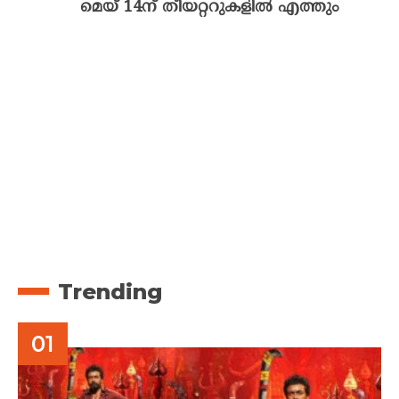
മെയ് 14ന് തീയറ്ററുകളിൽ എത്തും
Trending