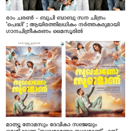
രാം ചരൺ – ബുചി ബാബു സന ചിത്രം
‘പെദ്ധി’ ; ആയിരത്തിലധികം നർത്തകരുമായി
ഗാനചിത്രീകരണം മൈസൂരിൽ
മാത്യൂ തോമസും ദേവികാ സഞ്ജയും