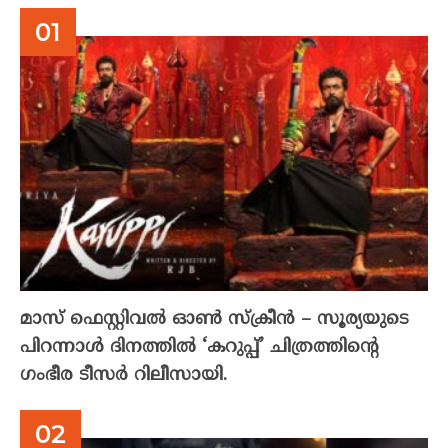
മാസ് ഫെസ്റ്റിവൽ ഓൺ സ്‌ക്രീൻ – സൂര്യയുടെ
പിറന്നാൾ ദിനത്തിൽ ‘കറുപ്പ്’ ചിത്രത്തിന്റെ
ഗംഭീര ടീസർ റിലീസായി.