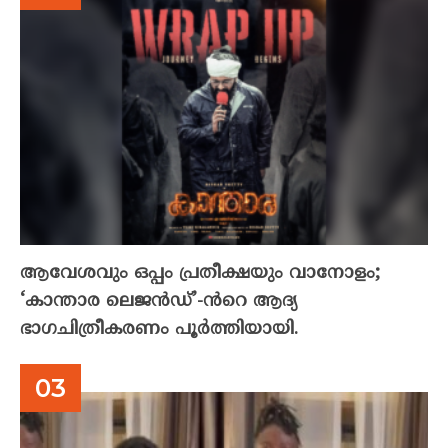
ആവേശവും ഒപ്പം പ്രതീക്ഷയും വാനോളം;
‘കാന്താര ലെജൻഡ്’-ൻറെ ആദ്യ
ഭാഗചിത്രീകരണം പൂർത്തിയായി.