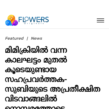
Featured
News
മിമിക്രിയിൽ വന്ന
കാലഘട്ടം മുതൽ
കൂടെയുണ്ടായ
സഹപ്രവർത്തക-
സുബിയുടെ അപ്രതീക്ഷിത
വിടവാങ്ങലിൽ