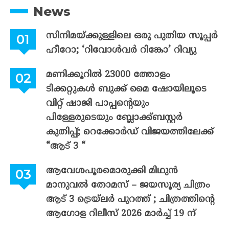
News
സിനിമയ്ക്കുള്ളിലെ ഒരു പുതിയ സൂപ്പർ
ഹീറോ; ‘റിവോൾവർ റിങ്കോ’ റിവ്യു
മണിക്കൂറിൽ 23000 ത്തോളം
ടിക്കറ്റുകൾ ബുക്ക് മൈ ഷോയിലൂടെ
വിറ്റ് ഷാജി പാപ്പന്റെയും
പിള്ളേരുടെയും ബ്ലോക്ക്ബസ്റ്റർ
കുതിപ്പ്; റെക്കോർഡ് വിജയത്തിലേക്ക്
“ആട് 3 “
ആവേശപൂരമൊരുക്കി മിഥുൻ
മാനുവൽ തോമസ് – ജയസൂര്യ ചിത്രം
ആട് 3 ട്രെയ്‌ലർ പുറത്ത് ; ചിത്രത്തിന്റെ
ആഗോള റിലീസ് 2026 മാർച്ച് 19 ന്