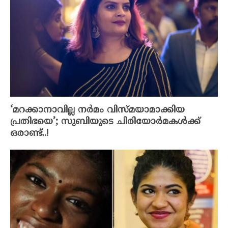
‘മറക്കാനാവില്ല നർമം വിസ്മയാമാക്കിയ
പ്രതിഭയെ’; സുബിയുടെ ചിരിയോർമകൾക്ക്
ഒരാണ്ട്..!