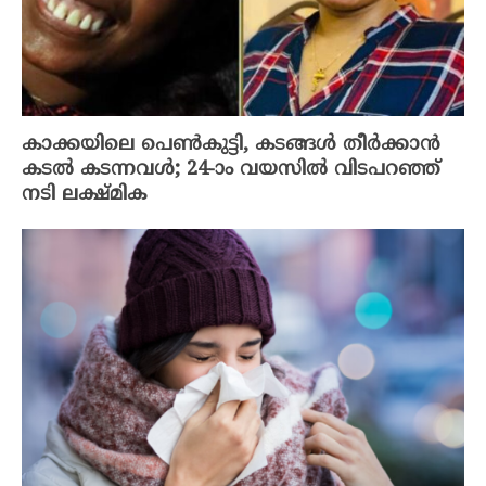
കാക്കയിലെ പെൺകുട്ടി, കടങ്ങൾ തീർക്കാൻ
കടൽ കടന്നവൾ; 24-ാം വയസിൽ വിടപറഞ്ഞ്
നടി ലക്ഷ്മിക