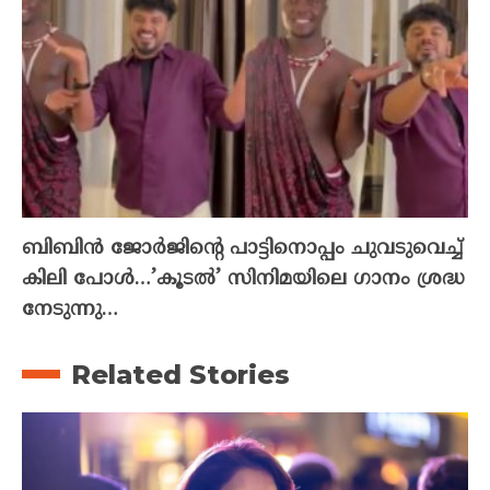
ബിബിൻ ജോർജിന്റെ പാട്ടിനൊപ്പം ചുവടുവെച്ച്
കിലി പോൾ…’കൂടൽ’ സിനിമയിലെ ഗാനം ശ്രദ്ധ
നേടുന്നു…
Related Stories