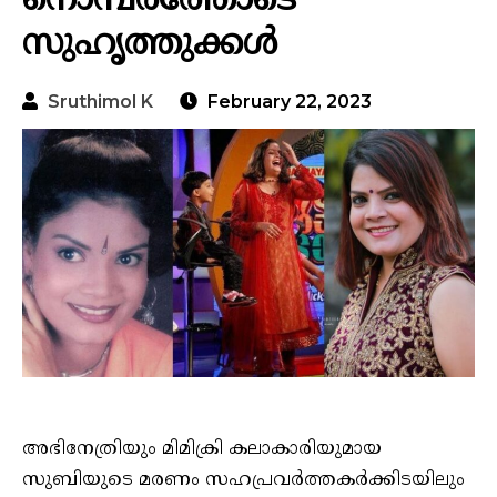
നൊമ്പരത്തോടെ
സുഹൃത്തുക്കൾ
Sruthimol K
February 22, 2023
അഭിനേത്രിയും മിമിക്രി കലാകാരിയുമായ
സുബിയുടെ മരണം സഹപ്രവർത്തകർക്കിടയിലും