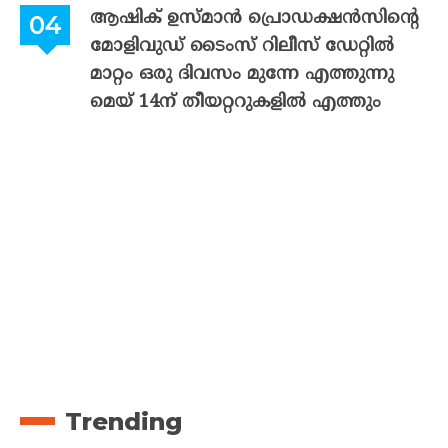
ആഷിക് ഉസ്മാൻ പ്രൊഡക്ഷൻസിന്റെ
മോളിവുഡ് ടൈംസ് റിലീസ് ഡേറ്റിൽ
മാറ്റം ഒരു ദിവസം മുന്നേ എത്തുന്നു
മെയ് 14ന് തീയറ്ററുകളിൽ എത്തും
Trending