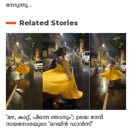
നേടുന്നു…
Related Stories
‘മഴ, കാറ്റ്, പിന്നെ ഞാനും’; ശ്രദ്ധ നേടി
സയനോരയുടെ ‘റെയ്ൻ ഡാൻസ്’