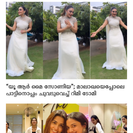
“യൂ ആർ മൈ സോണിയ”; മാലാഖയെപ്പോലെ
പാട്ടിനൊപ്പം ചുവടുവെച്ച് റിമി ടോമി