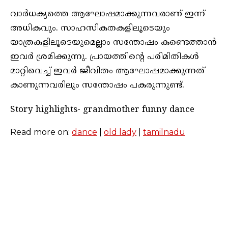
വാർധക്യത്തെ ആഘോഷമാക്കുന്നവരാണ് ഇന്ന്
അധികവും. സാഹസികതകളിലൂടെയും
യാത്രകളിലൂടെയുമെല്ലാം സന്തോഷം കണ്ടെത്താൻ
ഇവർ ശ്രമിക്കുന്നു. പ്രായത്തിന്റെ പരിമിതികൾ
മാറ്റിവെച്ച് ഇവർ ജീവിതം ആഘോഷമാക്കുന്നത്
കാണുന്നവരിലും സന്തോഷം പകരുന്നുണ്ട്.
Story highlights- grandmother funny dance
Read more on:
dance
|
old lady
|
tamilnadu