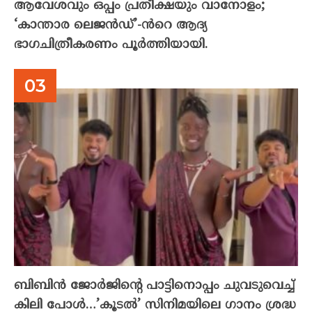
ആവേശവും ഒപ്പം പ്രതീക്ഷയും വാനോളം;
‘കാന്താര ലെജൻഡ്’-ൻറെ ആദ്യ
ഭാഗചിത്രീകരണം പൂർത്തിയായി.
ബിബിൻ ജോർജിന്റെ പാട്ടിനൊപ്പം ചുവടുവെച്ച്
കിലി പോൾ…’കൂടൽ’ സിനിമയിലെ ഗാനം ശ്രദ്ധ