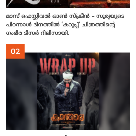
മാസ് ഫെസ്റ്റിവൽ ഓൺ സ്‌ക്രീൻ – സൂര്യയുടെ
പിറന്നാൾ ദിനത്തിൽ ‘കറുപ്പ്’ ചിത്രത്തിന്റെ
ഗംഭീര ടീസർ റിലീസായി.