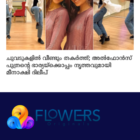
ചുവടുകളിൽ വീണ്ടും തകർത്ത്; അൽഫോൻസ്
പുത്രന്റെ ഭാര്യയ്ക്കൊപ്പം നൃത്തവുമായി
മീനാക്ഷി ദിലീപ്