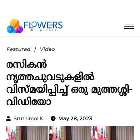
Featured
Video
രസികൻ
നൃത്തചുവടുകളിൽ
വിസ്മയിപ്പിച്ച് ഒരു മുത്തശ്ശി-
വിഡിയോ
Sruthimol K
May 28, 2023