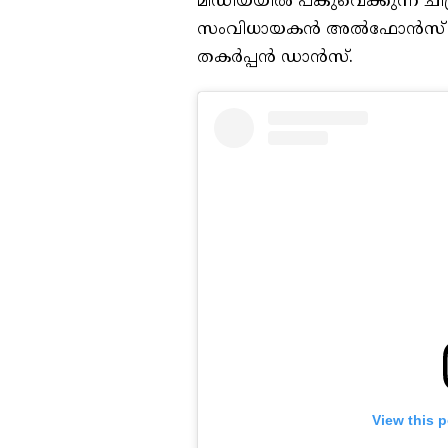
മീഡിയയിൽ പങ്കുവെക്കുന്ന ചിത്
സംവിധായകൻ അൽഫോൻസ് പുത്രന
തകർപ്പൻ ഡാൻസ്.
View this 