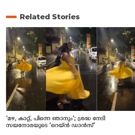
Related Stories
‘മഴ, കാറ്റ്, പിന്നെ ഞാനും’; ശ്രദ്ധ നേടി
സയനോരയുടെ ‘റെയ്ൻ ഡാൻസ്’