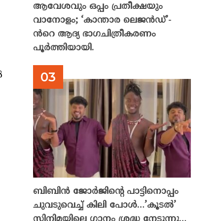
ആവേശവും ഒപ്പം പ്രതീക്ഷയും
വാനോളം; ‘കാന്താര ലെജൻഡ്’-
ൻറെ ആദ്യ ഭാഗചിത്രീകരണം
പൂർത്തിയായി.
‍
ബിബിൻ ജോർജിന്റെ പാട്ടിനൊപ്പം
ചുവടുവെച്ച് കിലി പോൾ…’കൂടൽ’
സിനിമയിലെ ഗാനം ശ്രദ്ധ നേടുന്നു…