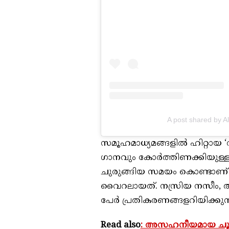
A post shared by 
സമൂഹമാധ്യമങ്ങളിൽ ഹിറ്റായ ‘രാ
ഗാനവും കോർത്തിണക്കിയുള്ള റ
ചുരുങ്ങിയ സമയം കൊണ്ടാണ് 
വൈറലായത്. നസ്രിയ നസീം, അ
പേർ പ്രതികരണങ്ങളറിയിക്കുന്ന
Read also
: അസഹനീയമായ ചൂടി