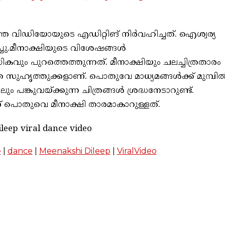
വിഡിയോയുടെ എഡിറ്റിങ് നിർവഹിച്ചത്. ഐശ്വര്യ
ചു.മീനാക്ഷിയുടെ വിശേഷങ്ങൾ
ും പുറത്തെത്തുന്നത്. മീനാക്ഷിയും ചലച്ചിത്രതാരം
ുഹൃത്തുക്കളാണ്. പൊതുവേ മാധ്യമങ്ങള്‍ക്ക് മുമ്പില്
ിലും പങ്കുവയ്ക്കുന്ന ചിത്രങ്ങൾ ശ്രദ്ധനേടാറുണ്ട്.
പൊതുവെ മീനാക്ഷി താരമാകാറുള്ളത്.
leep viral dance video
e
|
dance
|
Meenakshi Dileep
|
ViralVideo