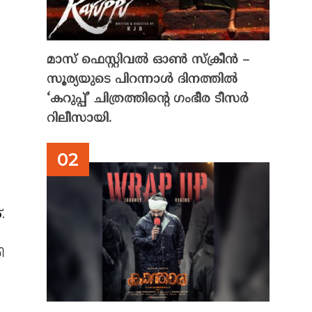
മാസ് ഫെസ്റ്റിവൽ ഓൺ സ്‌ക്രീൻ –
സൂര്യയുടെ പിറന്നാൾ ദിനത്തിൽ
‘കറുപ്പ്’ ചിത്രത്തിന്റെ ഗംഭീര ടീസർ
റിലീസായി.
.
ി