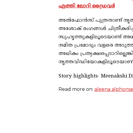
എത്തി ലോറി ഡ്രൈവർ
അൽഫോൻസ് പുത്രനാണ് നൃത്ത 
അശോക് രംഗങ്ങൾ ചിത്രീകരിച്
സുഹൃത്തുകളിലൂടെയാണ് അധികവ
നമിത പ്രമോദും വളരെ അടുത്ത സ
അധികം പ്രത്യക്ഷപ്പെടാറില്ലെങ്ക
നൃത്തവിഡിയോകളിലൂടെയാണ് 
Story highlights- Meenakshi Di
Read more on:
aleena alphons