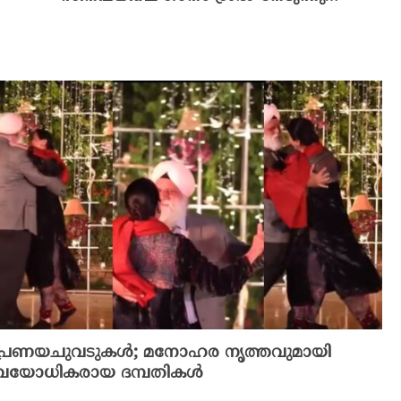
പ്രണയചുവടുകൾ; മനോഹര നൃത്തവുമായി
വയോധികരായ ദമ്പതികൾ