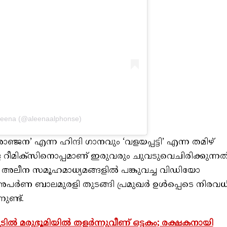
Aleena (@aleenaalphonse)
ഞ്ജന‌’ എന്ന ഹിന്ദി ഗാനവും ‘വളയപ്പട്ടി’ എന്ന തമിഴ്
ീമിക്‌സിനൊപ്പമാണ് ഇരുവരും ചുവടുവെചിരിക്കുന്നത്
അലീന സമൂഹമാധ്യമങ്ങളിൽ പങ്കുവച്ച വിഡിയോ
പർണ ബാലമുരളി തുടങ്ങി പ്രമുഖർ ഉൾപ്പെടെ നിരവധ
ുണ്ട്.
ൽ മരുഭൂമിയിൽ തളർന്നുവീണ് ഒട്ടകം; രക്ഷകനായി