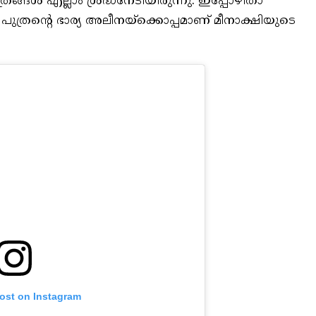
രങ്ങൾ എല്ലാം ശ്രദ്ധനേടിയിരുന്നു. ഇപ്പോഴിതാ
്റെ ഭാര്യ അലീനയ്ക്കൊപ്പമാണ് മീനാക്ഷിയുടെ
post on Instagram