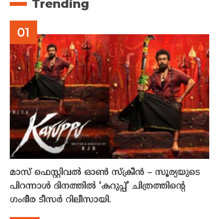
Trending
മാസ് ഫെസ്റ്റിവൽ ഓൺ സ്‌ക്രീൻ – സൂര്യയുടെ
പിറന്നാൾ ദിനത്തിൽ ‘കറുപ്പ്’ ചിത്രത്തിന്റെ
ഗംഭീര ടീസർ റിലീസായി.