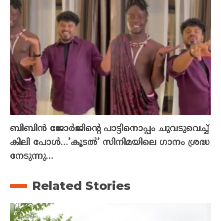
ബിബിൻ ജോർജിന്റെ പാട്ടിനൊപ്പം ചുവടുവെച്ച്
കിലി പോൾ…’കൂടൽ’ സിനിമയിലെ ഗാനം ശ്രദ്ധ
നേടുന്നു…
Related Stories