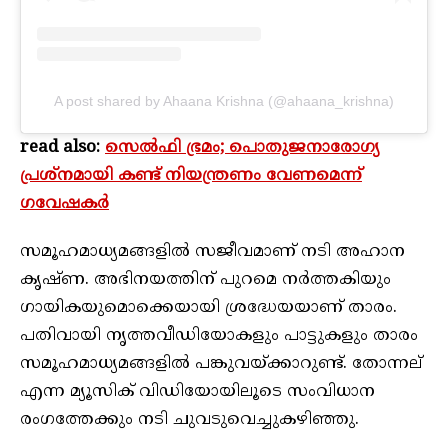
A post shared by Ahaana Krishna (@ahaana_krishna)
read also:
സെല്‍ഫി ഭ്രമം; പൊതുജനാരോഗ്യ
പ്രശ്നമായി കണ്ട് നിയന്ത്രണം വേണമെന്ന്
ഗവേഷകർ
സമൂഹമാധ്യമങ്ങളിൽ സജീവമാണ് നടി അഹാന
കൃഷ്ണ. അഭിനയത്തിന് പുറമെ നർത്തകിയും
ഗായികയുമൊക്കെയായി ശ്രദ്ധേയയാണ് താരം.
പതിവായി നൃത്തവീഡിയോകളും പാട്ടുകളും താരം
സമൂഹമാധ്യമങ്ങളിൽ പങ്കുവയ്ക്കാറുണ്ട്. തോന്നല്
എന്ന മ്യൂസിക് വിഡിയോയിലൂടെ സംവിധാന
രംഗത്തേക്കും നടി ചുവടുവെച്ചുകഴിഞ്ഞു.