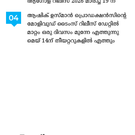
ആഗോള റിലീസ് 2026 മാർച്ച് 19 ന്
ആഷിക് ഉസ്മാൻ പ്രൊഡക്ഷൻസിന്റെ
മോളിവുഡ് ടൈംസ് റിലീസ് ഡേറ്റിൽ
മാറ്റം ഒരു ദിവസം മുന്നേ എത്തുന്നു
മെയ് 14ന് തീയറ്ററുകളിൽ എത്തും