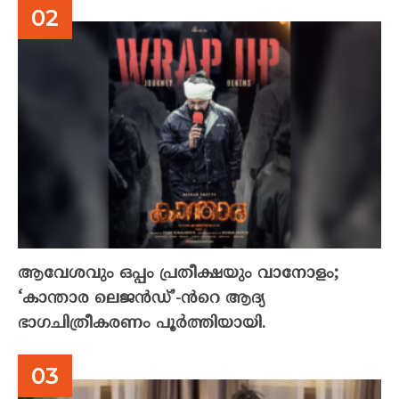
ആവേശവും ഒപ്പം പ്രതീക്ഷയും വാനോളം;
‘കാന്താര ലെജൻഡ്’-ൻറെ ആദ്യ
ഭാഗചിത്രീകരണം പൂർത്തിയായി.