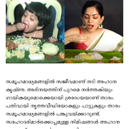
സമൂഹമാധ്യമങ്ങളിൽ സജീവമാണ് നടി അഹാന
കൃഷ്ണ. അഭിനയത്തിന് പുറമെ നർത്തകിയും
ഗായികയുമൊക്കെയായി ശ്രദ്ധേയയാണ് താരം.
പതിവായി നൃത്തവീഡിയോകളും പാട്ടുകളും താരം
സമൂഹമാധ്യമങ്ങളിൽ പങ്കുവയ്ക്കാറുണ്ട്.
സഹോദരിമാർക്കൊപ്പമുള്ള നിമിഷങ്ങൾ അഹാന