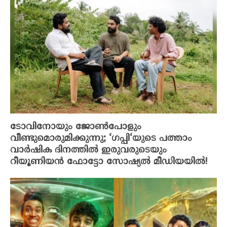
ടോവിനോയും ജോൺപോളും
വീണ്ടുമൊരുമിക്കുന്നു; ‘ഗപ്പി‘യുടെ പത്താം
വാർഷിക ദിനത്തിൽ ഇരുവരുടെയും
റീയൂണിയൻ ഫോട്ടോ സോഷ്യൽ മീഡിയയിൽ!