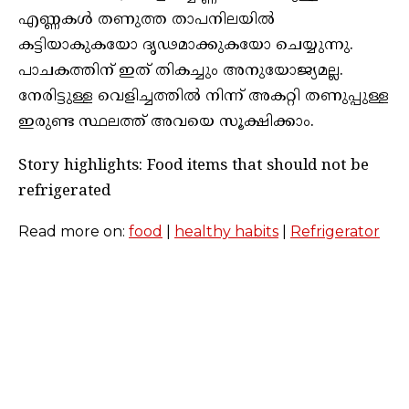
എണ്ണകൾ തണുത്ത താപനിലയിൽ
കട്ടിയാകുകയോ ദൃഢമാക്കുകയോ ചെയ്യുന്നു.
പാചകത്തിന് ഇത് തികച്ചും അനുയോജ്യമല്ല.
നേരിട്ടുള്ള വെളിച്ചത്തിൽ നിന്ന് അകറ്റി തണുപ്പുള്ള
ഇരുണ്ട സ്ഥലത്ത് അവയെ സൂക്ഷിക്കാം.
Story highlights: Food items that should not be
refrigerated
Read more on:
food
|
healthy habits
|
Refrigerator