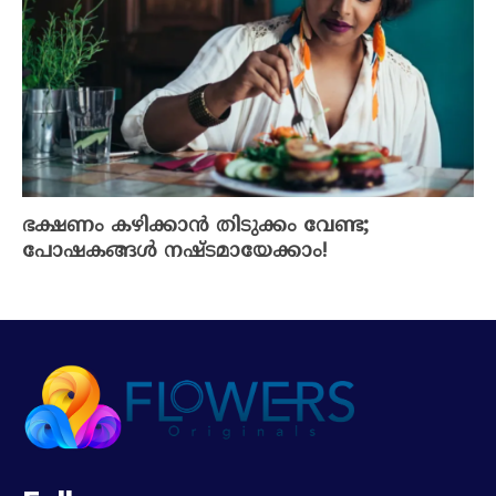
ഭക്ഷണം കഴിക്കാൻ തിടുക്കം വേണ്ട;
പോഷകങ്ങൾ നഷ്ടമായേക്കാം!