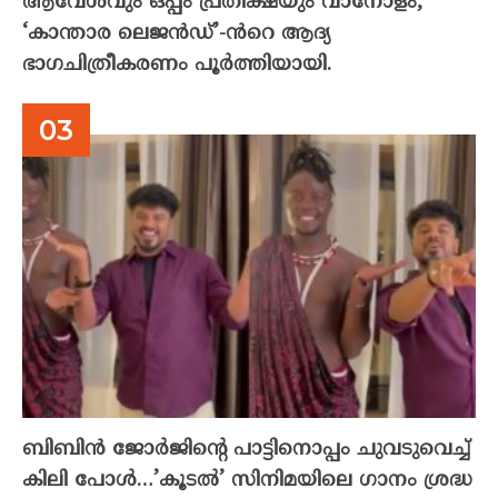
ആവേശവും ഒപ്പം പ്രതീക്ഷയും വാനോളം;
‘കാന്താര ലെജൻഡ്’-ൻറെ ആദ്യ
ഭാഗചിത്രീകരണം പൂർത്തിയായി.
ബിബിൻ ജോർജിന്റെ പാട്ടിനൊപ്പം ചുവടുവെച്ച്
കിലി പോൾ…’കൂടൽ’ സിനിമയിലെ ഗാനം ശ്രദ്ധ