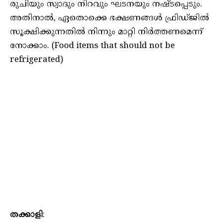
രുചിയും സ്വാദും നിറവും ഘടനയും നഷ്ടപ്പെടും.
അതിനാൽ, ഏതൊക്കെ ഭക്ഷണങ്ങൾ ഫ്രിഡ്ജിൽ
സൂക്ഷിക്കുന്നതിൽ നിന്നും മാറ്റി നിർത്തണമെന്ന്
നോക്കാം. (Food items that should not be
refrigerated)
തക്കാളി
: