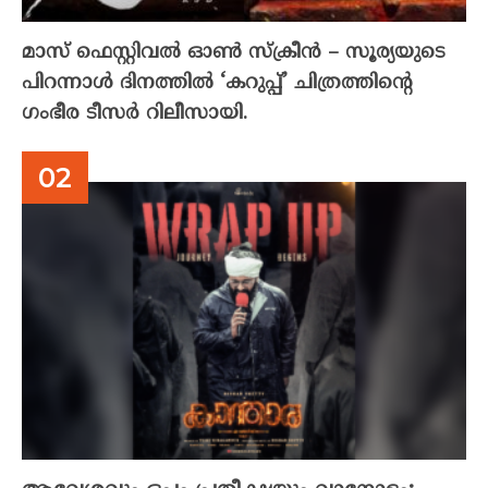
മാസ് ഫെസ്റ്റിവൽ ഓൺ സ്‌ക്രീൻ – സൂര്യയുടെ
പിറന്നാൾ ദിനത്തിൽ ‘കറുപ്പ്’ ചിത്രത്തിന്റെ
ഗംഭീര ടീസർ റിലീസായി.