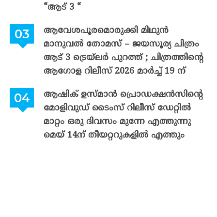
“ആട് 3 “
ആവേശപൂരമൊരുക്കി മിഥുൻ
മാനുവൽ തോമസ് – ജയസൂര്യ ചിത്രം
ആട് 3 ട്രെയ്‌ലർ പുറത്ത് ; ചിത്രത്തിന്റെ
ആഗോള റിലീസ് 2026 മാർച്ച് 19 ന്
ആഷിക് ഉസ്മാൻ പ്രൊഡക്ഷൻസിന്റെ
മോളിവുഡ് ടൈംസ് റിലീസ് ഡേറ്റിൽ
മാറ്റം ഒരു ദിവസം മുന്നേ എത്തുന്നു
മെയ് 14ന് തീയറ്ററുകളിൽ എത്തും