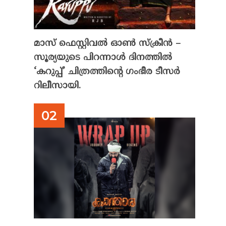
മാസ് ഫെസ്റ്റിവൽ ഓൺ സ്‌ക്രീൻ –
സൂര്യയുടെ പിറന്നാൾ ദിനത്തിൽ
‘കറുപ്പ്’ ചിത്രത്തിന്റെ ഗംഭീര ടീസർ
റിലീസായി.