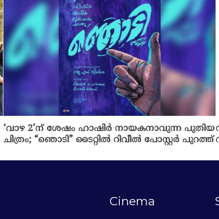
‘വാഴ 2’ന് ശേഷം ഹാഷിർ നായകനാവുന്ന പുതിയ
ചിത്രം; “ഞൊടി” ടൈറ്റിൽ റിവീൽ പോസ്റ്റർ പുറത്ത്
Cinema