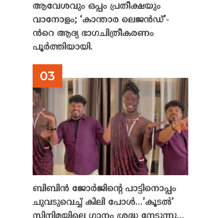
ആവേശവും ഒപ്പം പ്രതീക്ഷയും
വാനോളം; ‘കാന്താര ലെജൻഡ്’-
ൻറെ ആദ്യ ഭാഗചിത്രീകരണം
പൂർത്തിയായി.
ബിബിൻ ജോർജിന്റെ പാട്ടിനൊപ്പം
ചുവടുവെച്ച് കിലി പോൾ…’കൂടൽ’
സിനിമയിലെ ഗാനം ശ്രദ്ധ നേടുന്നു…