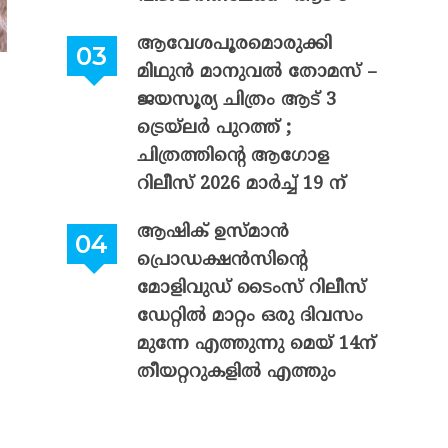
ആവേശപൂരമൊരുക്കി
മിഥുൻ മാനുവൽ തോമസ് –
ജയസൂര്യ ചിത്രം ആട് 3
ട്രെയ്‌ലർ പുറത്ത് ;
ചിത്രത്തിന്റെ ആഗോള
റിലീസ് 2026 മാർച്ച് 19 ന്
ആഷിക് ഉസ്മാൻ
പ്രൊഡക്ഷൻസിന്റെ
മോളിവുഡ് ടൈംസ് റിലീസ്
ഡേറ്റിൽ മാറ്റം ഒരു ദിവസം
മുന്നേ എത്തുന്നു മെയ് 14ന്
തീയറ്ററുകളിൽ എത്തും