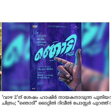
‘വാഴ 2’ന് ശേഷം ഹാഷിർ നായകനാവുന്ന പുതിയ
ചിത്രം; “ഞൊടി” ടൈറ്റിൽ റിവീൽ പോസ്റ്റർ പുറത്ത്