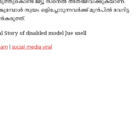
ുത്തുകൊണ്ട് ജ്യൂ സ്‌നെല്‍ അതിജീവിക്കുകയാണ്.
മ്പോള്‍ സ്വയം ഒളിച്ചോടുന്നവര്‍ക്ക് മുന്‍പില്‍ വേറിട്ട
കരുത്ത്.
l Story of disabled model Jue snell
lam
|
social media viral