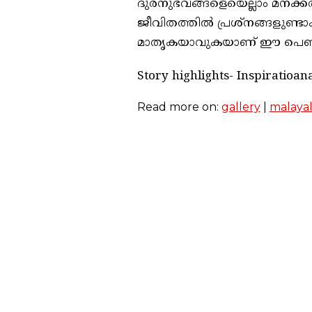
ദുരനുഭവങ്ങളെയെല്ലാം മനക്കര
ജീവിതത്തില്‍ പ്രശ്‌നങ്ങളുണ്ടാകു
മാതൃകയാവുകയാണ് ഈ പെണ്‍
Story highlights- Inspiratioana
Read more on:
gallery
|
malaya