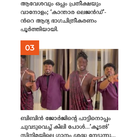
ആവേശവും ഒപ്പം പ്രതീക്ഷയും
വാനോളം; ‘കാന്താര ലെജൻഡ്’-
ൻറെ ആദ്യ ഭാഗചിത്രീകരണം
പൂർത്തിയായി.
ബിബിൻ ജോർജിന്റെ പാട്ടിനൊപ്പം
ചുവടുവെച്ച് കിലി പോൾ…’കൂടൽ’
സിനിമയിലെ ഗാനം ശ്രദ്ധ നേടുന്നു…