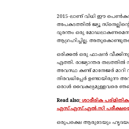
2015-ലാണ് വിധി ഈ പെണ്‍കരുത
അപകടത്തില്‍ ജ്യൂ സ്‌നെല്ല
ദുരന്തം ഒരു മോഡലാകണമെന്ന അ
ആഗ്രഹിച്ചില്ല. അതുകൊണ്ടുതന്
ഒരിക്കല്‍ ഒരു ഫാഷന്‍ വീക്കിനു വ
എത്തി. രാജ്യാന്തര തലത്തില്
അവസ്ഥ കണ്ട് മാനേജര്‍ മാറി നില
നിരവധിപ്പേര്‍ ഉണ്ടായിരുന്ന അവി
ഒരാള്‍ വൈകല്യമുള്ളവരെ ഞങ്ങള്
Read also
: ശാരീരിക പരിമിതിക
എസ്.എസ്.എൽ.സി പരീക്ഷയ
ഒരുപക്ഷെ ആരുടേയും ഹൃദയം 