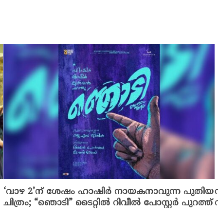
‘വാഴ 2’ന് ശേഷം ഹാഷിർ നായകനാവുന്ന പുതിയ
ചിത്രം; “ഞൊടി” ടൈറ്റിൽ റിവീൽ പോസ്റ്റർ പുറത്ത്