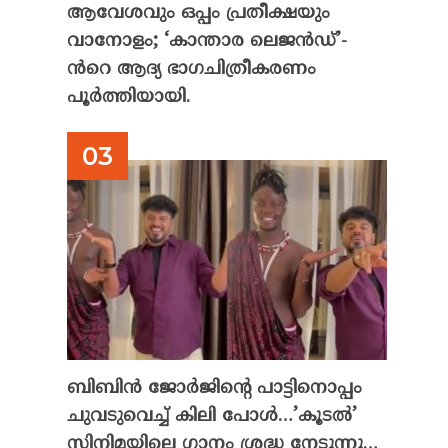
ആവേശവും ഒപ്പം പ്രതീക്ഷയും
വാനോളം; ‘കാന്താര ലെജൻഡ്’-
ൻറെ ആദ്യ ഭാഗചിത്രീകരണം
പൂർത്തിയായി.
ബിബിൻ ജോർജിന്റെ പാട്ടിനൊപ്പം
ചുവടുവെച്ച് കിലി പോൾ…’കൂടൽ’
സിനിമയിലെ ഗാനം ശ്രദ്ധ നേടുന്നു…