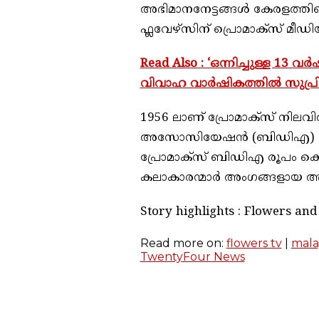
അഭിമാനനേട്ടങ്ങൾ കേരളത്തിലെ
ഫ്ലവേഴ്സിന് പ്രൊമാക്സ് മീഡി
Read Also : ‘ഒന്നിച്ചുള്ള 13 
വിവാഹ വാർഷികത്തിൽ സുപ്രിയ
1956 ലാണ് പ്രോമാക്‌സ് നിലവി
അസോസിയേഷൻ (ബിഡിഎ) പ്രോമ
പ്രോമാക്‌സ് ബിഡിഎ രൂപം കൊള്
കലാകാരന്മാർ അംഗങ്ങളായ അന
Story highlights : Flowers a
Read more on:
flowers tv
|
mala
TwentyFour News