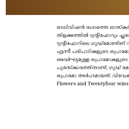
ടെലിവിഷൻ രംഗത്തെ ഓസ്‌കർ എന
തിളക്കത്തിൽ ട്വന്റിഫോറും ഫ
ട്വന്റിഫോറിലെ ഗുഡ്‌മോണിങ് 
എന്നീ പരിപാടികളുടെ പ്രൊമ
ദൈർഘ്യമുള്ള പ്രൊമോകളുടെ 
പുരസ്‌കാരത്തിനാണ്, ഗുഡ് 
പ്രൊമോ അർഹമായത്. വിവേക
Flowers and Twentyfour wins