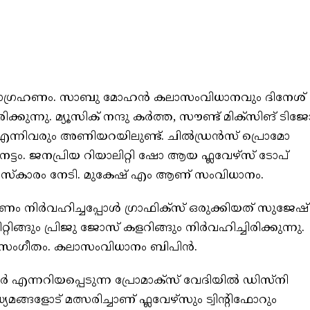
ായാഗ്രഹണം. സാബു മോഹൻ കലാസംവിധാനവും ദിനേശ്
്കുന്നു. മ്യൂസിക് നന്ദു കർത്ത, സൗണ്ട് മിക്‌സിങ് ടിജ
രിജു എന്നിവരും അണിയറയിലുണ്ട്. ചിൽഡ്രൻസ് പ്രൊമോ
േട്ടം. ജനപ്രിയ റിയാലിറ്റി ഷോ ആയ ഫ്ലവേഴ്‌സ് ടോപ്
സ്‌കാരം നേടി. മുകേഷ് എം ആണ് സംവിധാനം.
 നിർവഹിച്ചപ്പോൾ ഗ്രാഫിക്‌സ് ഒരുക്കിയത് സുജേഷ്
്ങും പ്രിജു ജോസ് കളറിങ്ങും നിർവഹിച്ചിരിക്കുന്നു.
സംഗീതം. കലാസംവിധാനം ബിപിൻ.
എന്നറിയപ്പെടുന്ന പ്രോമാക്‌സ് വേദിയിൽ ഡിസ്‌നി
്യമങ്ങളോട് മത്സരിച്ചാണ് ഫ്ലവേഴ്സും ട്വിന്റിഫോറും