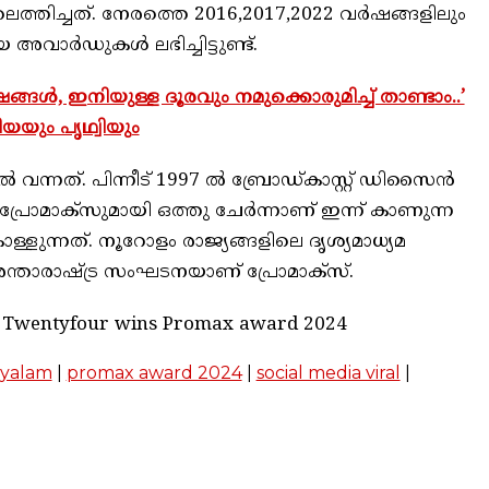
ത്തിച്ചത്. നേരത്തെ 2016,2017,2022 വർഷങ്ങളിലും
യ അവാർഡുകൾ ലഭിച്ചിട്ടുണ്ട്.
വർഷങ്ങൾ, ഇനിയുള്ള ദൂരവും നമുക്കൊരുമിച്ച് താണ്ടാം..’
യും പൃഥ്വിയും
ൽ വന്നത്. പിന്നീട് 1997 ൽ ബ്രോഡ്കാസ്റ്റ് ഡിസൈൻ
ാക്‌സുമായി ഒത്തു ചേർന്നാണ് ഇന്ന് കാണുന്ന
ളുന്നത്. നൂറോളം രാജ്യങ്ങളിലെ ദൃശ്യമാധ്യമ
്താരാഷ്ട്ര സംഘടനയാണ് പ്രോമാക്സ്.
nd Twentyfour wins Promax award 2024
yalam
|
promax award 2024
|
social media viral
|