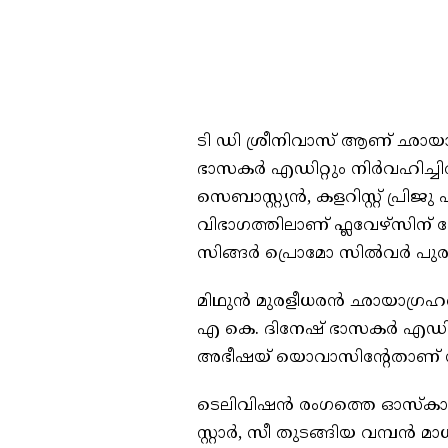
ടി ഡി ശ്രീനിവാസ് ആണ് ഛ
ഭാസകർ എഡിറ്റും നിർവഹിച്ചിരിക
സെബാസ്റ്റ്യൻ, കളറിസ്റ്റ് പ്
വിഭാഗത്തിലാണ് ഫ്ലവേഴ്‌സിന് ന
സിങ്ങർ പ്രൊമോ സിൽവർ പുര
മിഥുൻ മുരളീധരൻ ഛായാഗ്രഹണം
എ കെ. ദിനേഷ് ഭാസകർ എഡിറ്റിങ
അഭീഷയ് യൊവാസിന്റേതാണ് 
ടെലിവിഷൻ രംഗത്തെ ഓസ്‌കാർ 
സ്റ്റാർ, സീ തുടങ്ങിയ വമ്പൻ മാധ