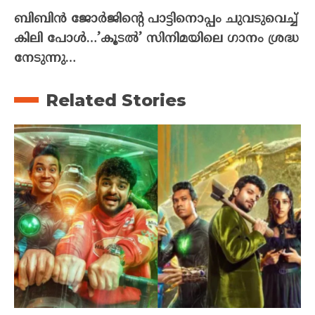
ബിബിൻ ജോർജിന്റെ പാട്ടിനൊപ്പം ചുവടുവെച്ച്
കിലി പോൾ…’കൂടൽ’ സിനിമയിലെ ഗാനം ശ്രദ്ധ
നേടുന്നു…
Related Stories