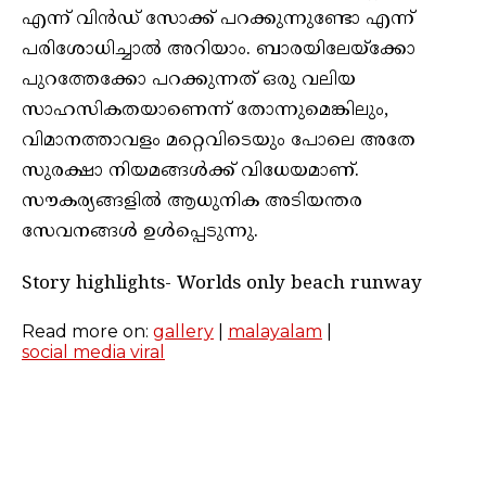
എന്ന് വിൻഡ് സോക്ക് പറക്കുന്നുണ്ടോ എന്ന്
പരിശോധിച്ചാൽ അറിയാം. ബാരയിലേയ്‌ക്കോ
പുറത്തേക്കോ പറക്കുന്നത് ഒരു വലിയ
സാഹസികതയാണെന്ന് തോന്നുമെങ്കിലും,
വിമാനത്താവളം മറ്റെവിടെയും പോലെ അതേ
സുരക്ഷാ നിയമങ്ങൾക്ക് വിധേയമാണ്.
സൗകര്യങ്ങളിൽ ആധുനിക അടിയന്തര
സേവനങ്ങൾ ഉൾപ്പെടുന്നു.
Story highlights- Worlds only beach runway
Read more on:
gallery
|
malayalam
|
social media viral