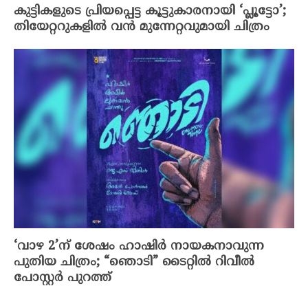
കുട്ടികളുടെ പ്രിയപ്പെട്ട കൂട്ടുകാരനായി ‘പ്ലൂട്ടോ’;
തിയേറ്ററുകളിൽ വൻ മുന്നേറ്റവുമായി ചിത്രം
‘വാഴ 2’ന് ശേഷം ഹാഷിർ നായകനാവുന്ന
പുതിയ ചിത്രം; “ഞൊടി” ടൈറ്റിൽ റിവീൽ
പോസ്റ്റർ പുറത്ത്