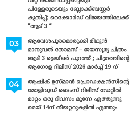
വിറ്റ് ഷാജി പാപ്പന്റെയും
പിള്ളേരുടെയും ബ്ലോക്ക്ബസ്റ്റർ
കുതിപ്പ്; റെക്കോർഡ് വിജയത്തിലേക്ക്
“ആട് 3 “
ആവേശപൂരമൊരുക്കി മിഥുൻ
മാനുവൽ തോമസ് – ജയസൂര്യ ചിത്രം
ആട് 3 ട്രെയ്‌ലർ പുറത്ത് ; ചിത്രത്തിന്റെ
ആഗോള റിലീസ് 2026 മാർച്ച് 19 ന്
ആഷിക് ഉസ്മാൻ പ്രൊഡക്ഷൻസിന്റെ
മോളിവുഡ് ടൈംസ് റിലീസ് ഡേറ്റിൽ
മാറ്റം ഒരു ദിവസം മുന്നേ എത്തുന്നു
മെയ് 14ന് തീയറ്ററുകളിൽ എത്തും