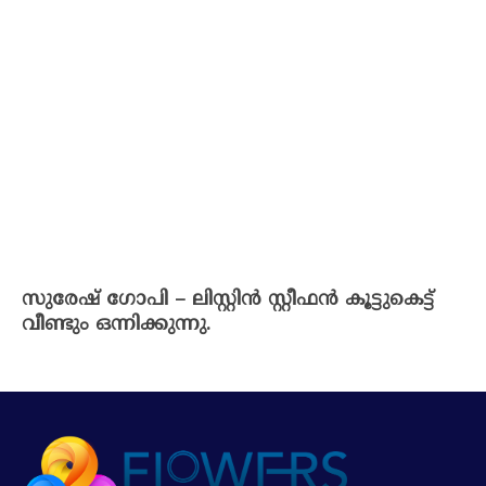
സുരേഷ് ഗോപി – ലിസ്റ്റിൻ സ്റ്റീഫൻ കൂട്ടുകെട്ട്
വീണ്ടും ഒന്നിക്കുന്നു.