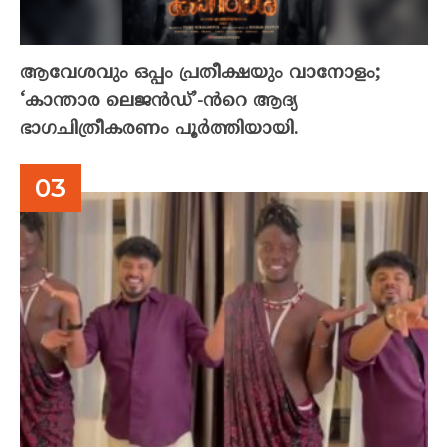
ആവേശവും ഒപ്പം പ്രതീക്ഷയും വാനോളം;
‘കാന്താര ലെജൻഡ്’-ൻറെ ആദ്യ
ഭാഗചിത്രീകരണം പൂർത്തിയായി.