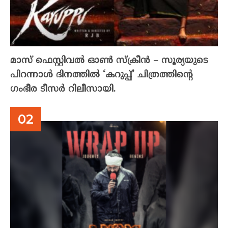
മാസ് ഫെസ്റ്റിവൽ ഓൺ സ്‌ക്രീൻ – സൂര്യയുടെ
പിറന്നാൾ ദിനത്തിൽ ‘കറുപ്പ്’ ചിത്രത്തിന്റെ
ഗംഭീര ടീസർ റിലീസായി.